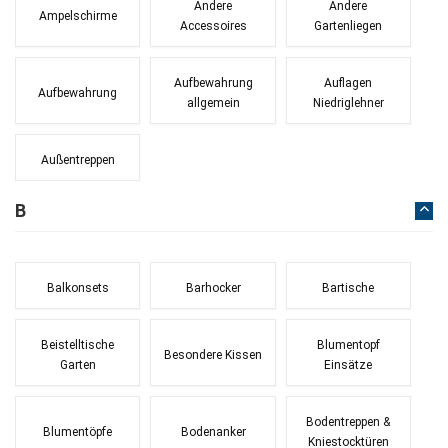
Andere
Andere
Ampelschirme
Accessoires
Gartenliegen
Aufbewahrung
Auflagen
Aufbewahrung
allgemein
Niedriglehner
Außentreppen
B
Balkonsets
Barhocker
Bartische
Beistelltische
Blumentopf
Besondere Kissen
Garten
Einsätze
Bodentreppen &
Blumentöpfe
Bodenanker
Kniestocktüren