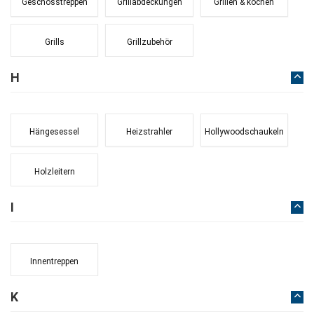
Geschosstreppen
Grillabdeckungen
Grillen & kochen
Grills
Grillzubehör
H
Hängesessel
Heizstrahler
Hollywoodschaukeln
Holzleitern
I
Innentreppen
K