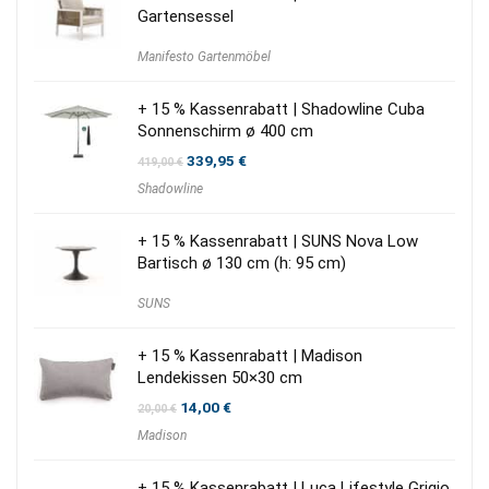
Gartensessel
Manifesto Gartenmöbel
+ 15 % Kassenrabatt | Shadowline Cuba
Sonnenschirm ø 400 cm
Ursprünglicher
Aktueller
339,95
€
419,00
€
Preis
Preis
Shadowline
war:
ist:
419,00 €
339,95 €.
+ 15 % Kassenrabatt | SUNS Nova Low
Bartisch ø 130 cm (h: 95 cm)
SUNS
+ 15 % Kassenrabatt | Madison
Lendekissen 50×30 cm
Ursprünglicher
Aktueller
14,00
€
20,00
€
Preis
Preis
Madison
war:
ist:
20,00 €
14,00 €.
+ 15 % Kassenrabatt | Luca Lifestyle Grigio