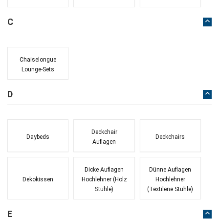
C
Chaiselongue
Lounge-Sets
D
Deckchair
Daybeds
Deckchairs
Auflagen
Dicke Auflagen
Dünne Auflagen
Dekokissen
Hochlehner (Holz
Hochlehner
Stühle)
(Textilene Stühle)
E