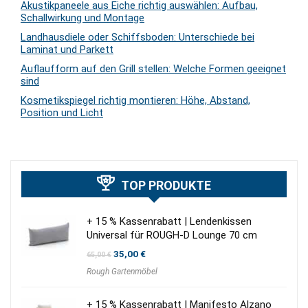
Akustikpaneele aus Eiche richtig auswählen: Aufbau,
Schallwirkung und Montage
Landhausdiele oder Schiffsboden: Unterschiede bei
Laminat und Parkett
Auflaufform auf den Grill stellen: Welche Formen geeignet
sind
Kosmetikspiegel richtig montieren: Höhe, Abstand,
Position und Licht
TOP PRODUKTE
+ 15 % Kassenrabatt | Lendenkissen
Universal für ROUGH-D Lounge 70 cm
Ursprünglicher
Aktueller
35,00
€
65,00
€
Preis
Preis
Rough Gartenmöbel
war:
ist:
65,00 €
35,00 €.
+ 15 % Kassenrabatt | Manifesto Alzano