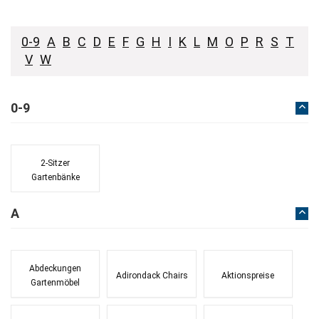
0-9
A
B
C
D
E
F
G
H
I
K
L
M
O
P
R
S
T
V
W
0-9
2-Sitzer
Gartenbänke
A
Abdeckungen
Adirondack Chairs
Aktionspreise
Gartenmöbel