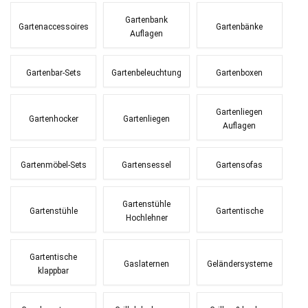
Gartenbank
Gartenaccessoires
Gartenbänke
Auflagen
Gartenbar-Sets
Gartenbeleuchtung
Gartenboxen
Gartenliegen
Gartenhocker
Gartenliegen
Auflagen
Gartenmöbel-Sets
Gartensessel
Gartensofas
Gartenstühle
Gartenstühle
Gartentische
Hochlehner
Gartentische
Gaslaternen
Geländersysteme
klappbar