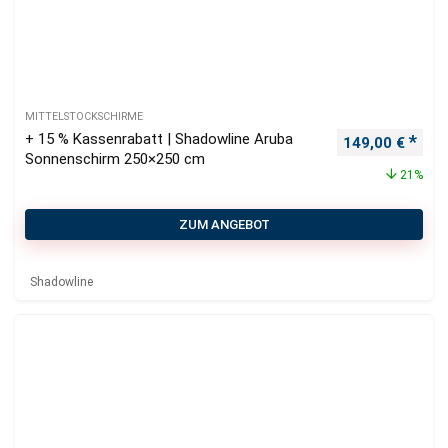
MITTELSTOCKSCHIRME
+ 15 % Kassenrabatt | Shadowline Aruba
Ursprünglicher
Aktu
149,00
€
Sonnenschirm 250×250 cm
21%
ZUM ANGEBOT
Shadowline