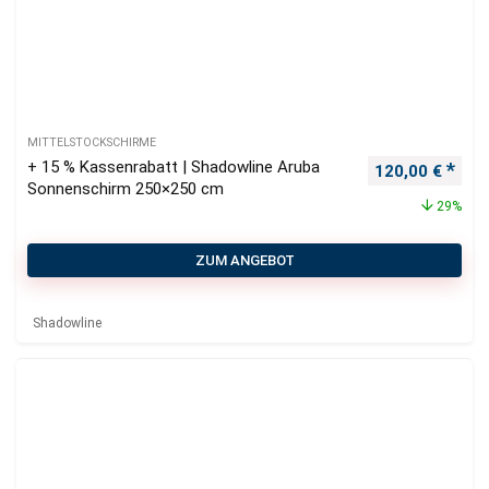
MITTELSTOCKSCHIRME
+ 15 % Kassenrabatt | Shadowline Aruba
Ursprünglicher
Aktu
120,00
€
Sonnenschirm 250×250 cm
29%
ZUM ANGEBOT
Shadowline