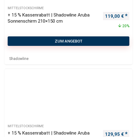
MITTELSTOCKSCHIRME
+ 15 % Kassenrabatt | Shadowline Aruba
Ursprünglicher
Aktu
119,00
€
Sonnenschirm 210×150 cm
20%
ZUM ANGEBOT
Shadowline
MITTELSTOCKSCHIRME
+ 15 % Kassenrabatt | Shadowline Aruba
Ursprünglicher
Aktu
129,95
€