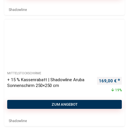
Shadowline
MITTELSTOCKSCHIRME
+ 15 % Kassenrabatt | Shadowline Aruba
Ursprünglicher
Aktu
169,00
€
Sonnenschirm 250×250 cm
19%
ZUM ANGEBOT
Shadowline