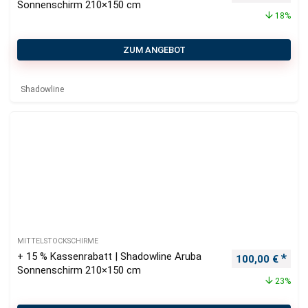
Sonnenschirm 210×150 cm
18%
ZUM ANGEBOT
Shadowline
MITTELSTOCKSCHIRME
+ 15 % Kassenrabatt | Shadowline Aruba
Ursprünglicher
Aktu
100,00
€
Sonnenschirm 210×150 cm
23%