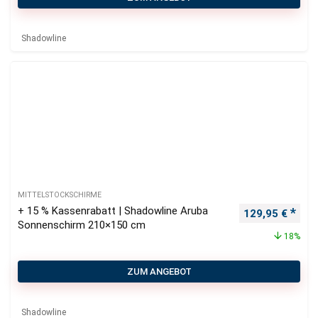
Shadowline
MITTELSTOCKSCHIRME
+ 15 % Kassenrabatt | Shadowline Aruba
Ursprünglicher
Aktu
129,95
€
Sonnenschirm 210×150 cm
18%
ZUM ANGEBOT
Shadowline