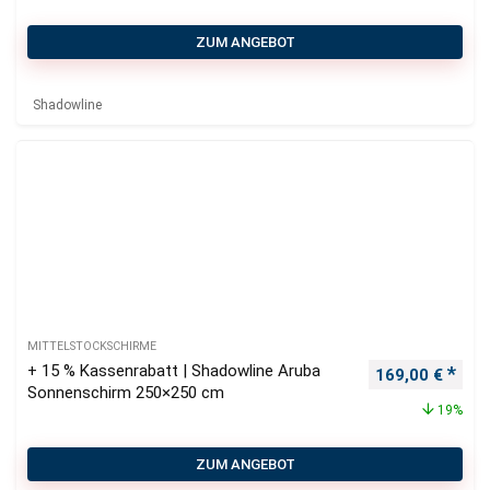
ZUM ANGEBOT
Shadowline
MITTELSTOCKSCHIRME
+ 15 % Kassenrabatt | Shadowline Aruba
Ursprünglicher
Aktu
169,00
€
Sonnenschirm 250×250 cm
19%
ZUM ANGEBOT