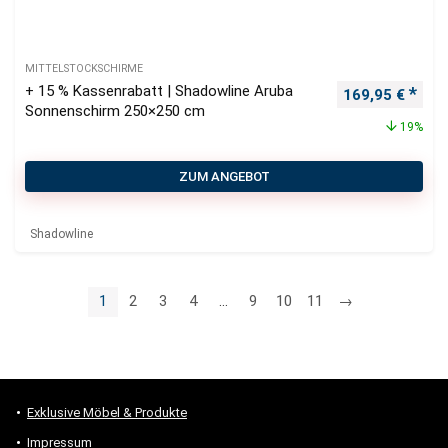
MITTELSTOCKSCHIRME
+ 15 % Kassenrabatt | Shadowline Aruba
Ursprünglicher
Aktu
169,95
€
Sonnenschirm 250×250 cm
19%
ZUM ANGEBOT
Shadowline
1
2
3
4
…
9
10
11
→
Exklusive Möbel & Produkte
Impressum