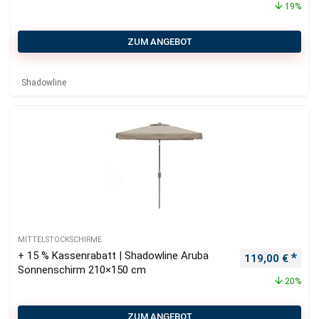
19%
ZUM ANGEBOT
Shadowline
MITTELSTOCKSCHIRME
+ 15 % Kassenrabatt | Shadowline Aruba
Ursprünglicher
Aktu
119,00
€
Sonnenschirm 210×150 cm
20%
ZUM ANGEBOT