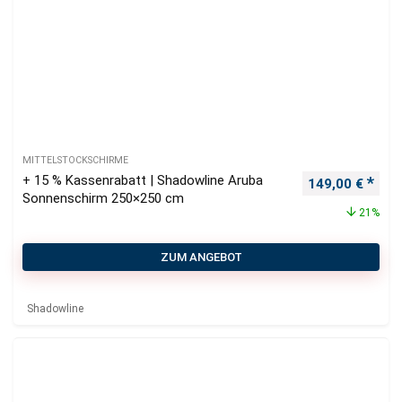
MITTELSTOCKSCHIRME
+ 15 % Kassenrabatt | Shadowline Aruba
Ursprünglicher
Aktu
149,00
€
Sonnenschirm 250×250 cm
21%
ZUM ANGEBOT
Shadowline