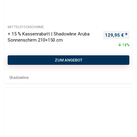
MITTELSTOCKSCHIRME
+ 15 % Kassenrabatt | Shadowline Aruba
Ursprünglicher
Aktu
129,95
€
Sonnenschirm 210×150 cm
18%
ZUM ANGEBOT
Shadowline