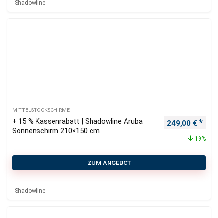
Shadowline
MITTELSTOCKSCHIRME
+ 15 % Kassenrabatt | Shadowline Aruba
Ursprünglicher
Aktu
249,00
€
Sonnenschirm 210×150 cm
19%
ZUM ANGEBOT
Shadowline