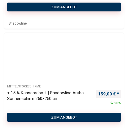
ZUM ANGEBOT
Shadowline
MITTELSTOCKSCHIRME
+ 15 % Kassenrabatt | Shadowline Aruba
Ursprünglicher
Aktu
159,00
€
Sonnenschirm 250×250 cm
20%
ZUM ANGEBOT