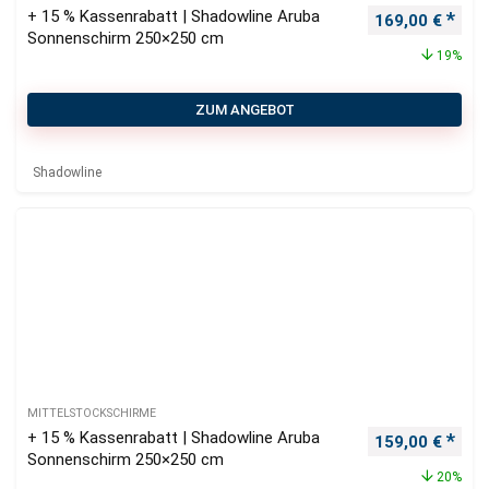
+ 15 % Kassenrabatt | Shadowline Aruba
Ursprünglicher
Aktu
169,00
€
Sonnenschirm 250×250 cm
19%
ZUM ANGEBOT
Shadowline
MITTELSTOCKSCHIRME
+ 15 % Kassenrabatt | Shadowline Aruba
Ursprünglicher
Aktu
159,00
€
Sonnenschirm 250×250 cm
20%