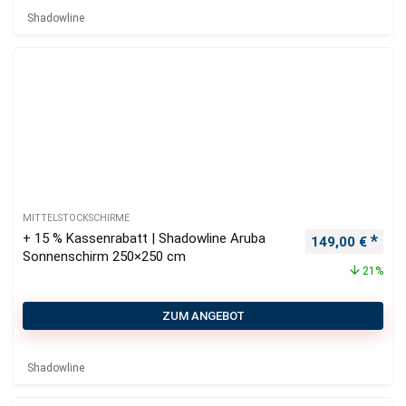
Shadowline
MITTELSTOCKSCHIRME
+ 15 % Kassenrabatt | Shadowline Aruba
Ursprünglicher
Aktu
149,00
€
Sonnenschirm 250×250 cm
21%
ZUM ANGEBOT
Shadowline