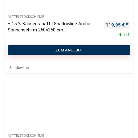
MITTELSTOCKSCHIRME
+ 15 % Kassenrabatt | Shadowline Aruba
Ursprünglicher
Aktu
119,95
€
Sonnenschirm 250×250 cm
14%
ZUM ANGEBOT
Shadowline
MITTELSTOCKSCHIRME