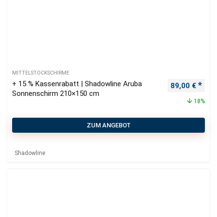
MITTELSTOCKSCHIRME
+ 15 % Kassenrabatt | Shadowline Aruba
Ursprüngliche
Aktu
89,00
€
Sonnenschirm 210×150 cm
18%
ZUM ANGEBOT
Shadowline