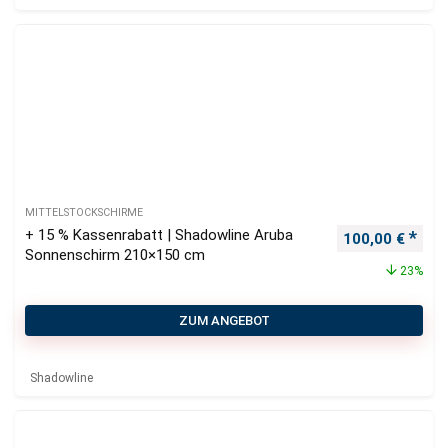
MITTELSTOCKSCHIRME
+ 15 % Kassenrabatt | Shadowline Aruba
Ursprünglicher
Aktu
100,00
€
Sonnenschirm 210×150 cm
23%
ZUM ANGEBOT
Shadowline