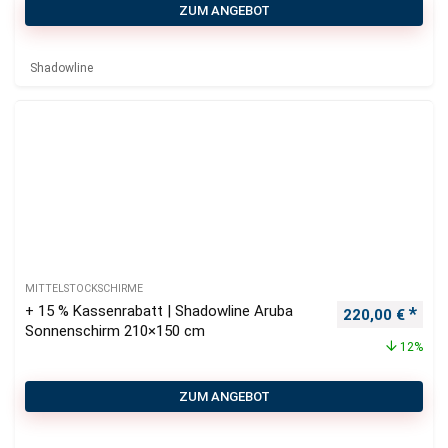
ZUM ANGEBOT
Shadowline
MITTELSTOCKSCHIRME
+ 15 % Kassenrabatt | Shadowline Aruba
Ursprünglicher
Aktu
220,00
€
Sonnenschirm 210×150 cm
12%
ZUM ANGEBOT