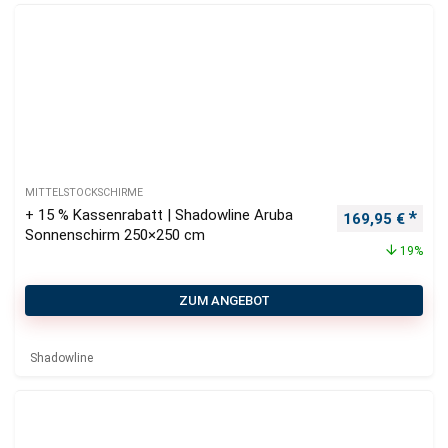
MITTELSTOCKSCHIRME
+ 15 % Kassenrabatt | Shadowline Aruba
Ursprünglicher
Aktu
169,95
€
Sonnenschirm 250×250 cm
19%
ZUM ANGEBOT
Shadowline