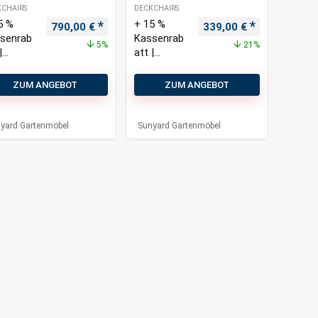
CHAIRS
DECKCHAIRS
5 %
+ 15 %
s war: 830,00 €
Preis ist: 790,00 €.
Ursprünglicher Preis war: 830,00 €
Aktueller Preis ist: 790,00 €.
Ursprünglicher Preis w
Aktueller Pre
790,00
€
339,00
€
senrab
Kassenrab
5%
21%
|
att |
yard
Sunyard
ntry/W
Liverpool
ZUM ANGEBOT
ZUM ANGEBOT
s 60 cm
Deckchair
kchair-
3-teilig
yard Gartenmöbel
Sunyard Gartenmöbel