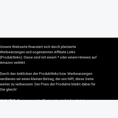
Unsere Webseite finanziert sich durch platzierte
Werbeanzeigen und sogenannten Affiliate Links
(Produktlinks). Diese sind mit einem * oder einem Hinweis auf
Amazon verlinkt.
Durch das Anklicken der Produktlinks bzw. Werbeanzeigen
verdienen wir einen kleinen Betrag, der uns hilft, diese Seite
weiter zu verbessern. Der Preis der Produkte bleibt dabei für
Sie gleich!
WICHTIG:
Der angezeigte Preis entspricht dem letzten
Update – verbindlich ist nur der tatsächliche Preis im
jeweiligen aktuellen Online-Shop beim Kauf.