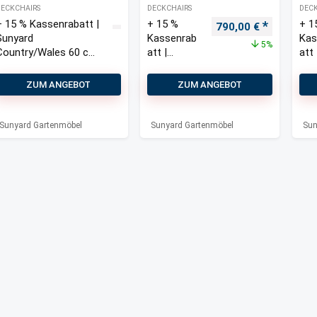
DECKCHAIRS
DECKCHAIRS
DECK
+ 15 % Kassenrabatt |
+ 15 %
+ 1
Ursprünglicher Prei
Aktueller 
790,00
€
Sunyard
Kassenrab
Kas
5%
Country/Wales 60 cm
att |
att 
Deckchair-Set 3-teilig
Sunyard
Sun
Country/W
Cou
ZUM ANGEBOT
ZUM ANGEBOT
ales 60 cm
ale
Deckchair-
Dec
Set 3-teilig
Set 
Sunyard Gartenmöbel
Sunyard Gartenmöbel
Sun