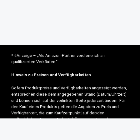
* #Anzeige – „Als Amazon-Partner verdiene ich an
qualifizierten Verkäufen.“
Hinweis zu Preisen und Verfügbarkeiten
Sofern Produktpreise und Verfügbarkeiten angezeigt werden,
entsprechen diese dem angegebenen Stand (Datum/Uhrzeit)
und können sich auf der verlinkten Seite jederzeit ändern. Für
den Kauf eines Produkts gelten die Angaben zu Preis und
Verfügbarkeit, die zum Kaufzeitpunkt [auf der/den
maßgeblichen Amazon-Website(s)] angezeigt werden.
Neben Amazon arbeiten wir mit verschiedenen weiteren
Online-Shops zusammen.