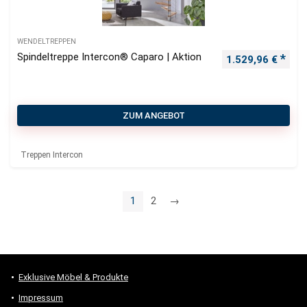
WENDELTREPPEN
Spindeltreppe Intercon® Caparo | Aktion
1.529,96
€
ZUM ANGEBOT
Treppen Intercon
1
2
→
Exklusive Möbel & Produkte
Impressum