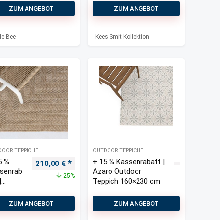
Teppich
ZUM ANGEBOT
ZUM ANGEBOT
120×170 cm
le Bee
Kees Smit Kollektion
DOOR TEPPICHE
OUTDOOR TEPPICHE
5 %
+ 15 % Kassenrabatt |
s war: 210,00 €
Preis ist: 160,00 €.
Ursprünglicher Preis war: 280,00 €
Aktueller Preis ist: 210,00 €.
210,00
€
senrab
Azaro Outdoor
25%
|
Teppich 160×230 cm
nza
door
ZUM ANGEBOT
ZUM ANGEBOT
pich