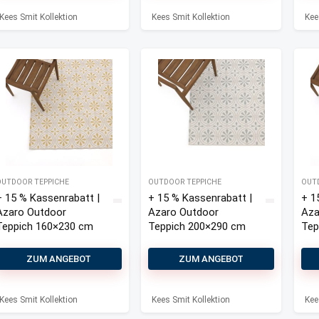
200×290
240
cm
cm
Kees Smit Kollektion
Kees Smit Kollektion
Kee
OUTDOOR TEPPICHE
OUTDOOR TEPPICHE
OUT
+ 15 % Kassenrabatt |
+ 15 % Kassenrabatt |
+ 1
Azaro Outdoor
Azaro Outdoor
Aza
Teppich 160×230 cm
Teppich 200×290 cm
Tep
ZUM ANGEBOT
ZUM ANGEBOT
Kees Smit Kollektion
Kees Smit Kollektion
Kee