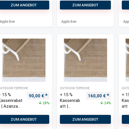
ZUM ANGEBOT
ZUM ANGEBOT
Apple Bee
Apple Bee
App
OUTDOOR TEPPICHE
OUTDOOR TEPPICHE
OUT
+ 15 %
+ 15 %
+ 1
Ursprünglicher Preis war: 125,00 €
Aktueller Preis ist: 90,00 €.
Ursprünglicher Prei
Aktueller 
90,00
€
160,00
€
Kassenrabat
Kassenrab
Kas
28%
24%
t | Azanza
att |
att 
Outdoor
Azanza
Aza
Teppich
Outdoor
Out
ZUM ANGEBOT
ZUM ANGEBOT
160×230 cm
Teppich
Tep