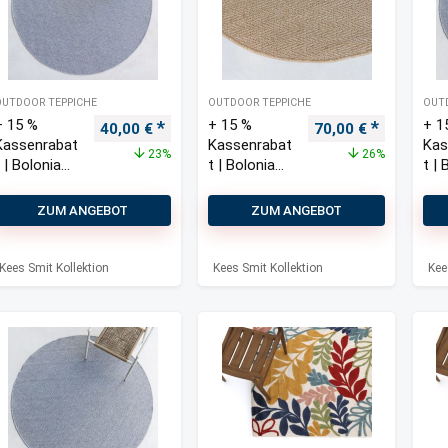
OUTDOOR TEPPICHE
OUTDOOR TEPPICHE
OUT
+ 15 %
+ 15 %
+ 1
Ursprünglicher Preis war: 52,00 €
Aktueller Preis ist: 40,00 €.
Ursprünglicher Pre
Aktueller 
40,00
€
70,00
€
Kassenrabat
Kassenrabat
Kas
23%
26%
t | Bolonia
t | Bolonia
t | 
Outdoor
Outdoor
Out
Teppich ø
Teppich ø
Tep
ZUM ANGEBOT
ZUM ANGEBOT
120 cm
160 cm
160
Kees Smit Kollektion
Kees Smit Kollektion
Kee