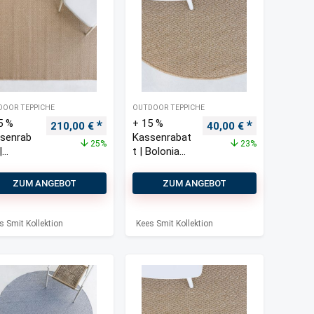
DOOR TEPPICHE
OUTDOOR TEPPICHE
5 %
+ 15 %
s war: 280,00 €
Preis ist: 210,00 €.
Ursprünglicher Preis war: 280,00 €
Aktueller Preis ist: 210,00 €.
Ursprünglicher Preis 
Aktueller Pre
210,00
€
40,00
€
senrab
Kassenrabat
25%
23%
|
t | Bolonia
onia
Outdoor
door
Teppich ø
ZUM ANGEBOT
ZUM ANGEBOT
pich
120 cm
×340
s Smit Kollektion
Kees Smit Kollektion