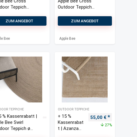
le Bee Cross
Apple Bee Cross
door Teppich
Outdoor Teppich
×250 cm
400×250 cm
ZUM ANGEBOT
ZUM ANGEBOT
le Bee
Apple Bee
DOOR TEPPICHE
OUTDOOR TEPPICHE
5 % Kassenrabatt |
+ 15 %
Ursprünglicher Preis 
Aktueller Pre
55,00
€
le Bee Swirl
Kassenrabat
27%
door Teppich ø
t | Azanza
 cm
Outdoor