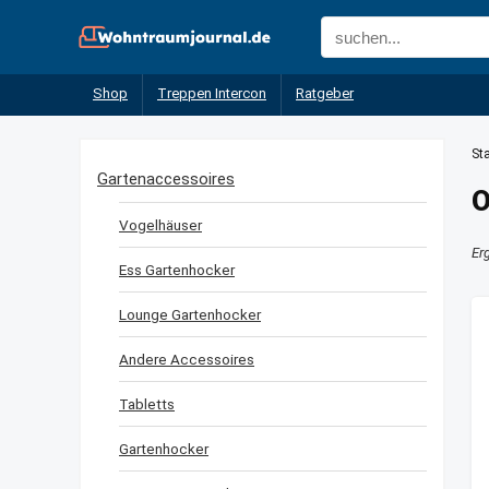
Shop
Treppen Intercon
Ratgeber
Sta
Gartenaccessoires
O
Vogelhäuser
Er
Ess Gartenhocker
Lounge Gartenhocker
Andere Accessoires
Tabletts
Gartenhocker