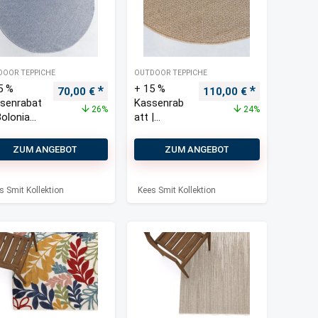
DOOR TEPPICHE
OUTDOOR TEPPICHE
5 %
+ 15 %
is war: 95,00 €
Preis ist: 70,00 €.
Ursprünglicher Preis war: 95,00 €
Aktueller Preis ist: 70,00 €.
Ursprünglicher Preis w
Aktueller Pre
70,00
€
110,00
€
senrabat
Kassenrab
26%
24%
Bolonia
att |
door
Bolonia
pich ø
Outdoor
ZUM ANGEBOT
ZUM ANGEBOT
 cm
Teppich ø
200 cm
s Smit Kollektion
Kees Smit Kollektion