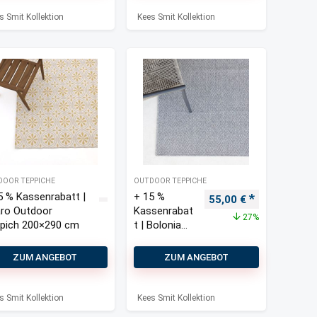
×340
s Smit Kollektion
Kees Smit Kollektion
DOOR TEPPICHE
OUTDOOR TEPPICHE
5 % Kassenrabatt |
+ 15 %
Ursprünglicher Preis 
Aktueller Pre
55,00
€
ro Outdoor
Kassenrabat
27%
pich 200×290 cm
t | Bolonia
Outdoor
Teppich
ZUM ANGEBOT
ZUM ANGEBOT
120×170 cm
s Smit Kollektion
Kees Smit Kollektion