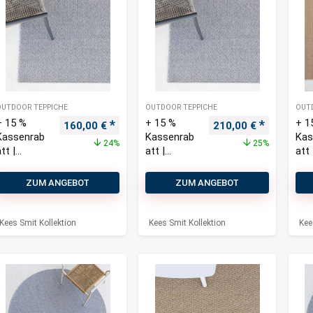
OUTDOOR TEPPICHE
OUTDOOR TEPPICHE
OUT
+ 15 %
+ 15 %
+ 1
Ursprünglicher Preis war: 210,00 €
Aktueller Preis ist: 160,00 €.
Ursprünglicher Prei
Aktueller 
160,00
€
210,00
€
Kassenrab
Kassenrab
Kas
24%
25%
tt |
att |
att 
Bolonia
Bolonia
Bol
Outdoor
Outdoor
Out
ZUM ANGEBOT
ZUM ANGEBOT
Teppich
Teppich
Tep
200×290
240×340
240
cm
cm
cm
Kees Smit Kollektion
Kees Smit Kollektion
Kee