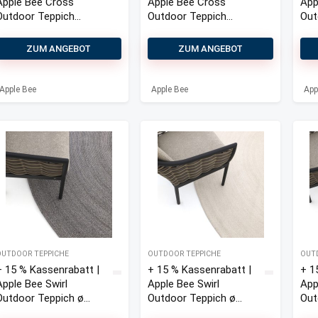
Apple Bee Cross
Apple Bee Cross
App
Outdoor Teppich
Outdoor Teppich
Out
200×300 cm
200×300 cm
400
ZUM ANGEBOT
ZUM ANGEBOT
Apple Bee
Apple Bee
App
OUTDOOR TEPPICHE
OUTDOOR TEPPICHE
OUT
+ 15 % Kassenrabatt |
+ 15 % Kassenrabatt |
+ 1
Apple Bee Swirl
Apple Bee Swirl
App
Outdoor Teppich ø
Outdoor Teppich ø
Out
300 cm
300 cm
300