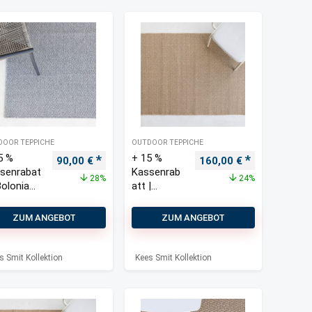
DOOR TEPPICHE
OUTDOOR TEPPICHE
5 %
+ 15 %
is war: 125,00 €
Preis ist: 90,00 €.
Ursprünglicher Preis war: 125,00 €
Aktueller Preis ist: 90,00 €.
Ursprünglicher Preis w
Aktueller Pre
90,00
€
160,00
€
senrabat
Kassenrab
28%
24%
Bolonia
att |
door
Bolonia
pich
Outdoor
ZUM ANGEBOT
ZUM ANGEBOT
×230 cm
Teppich
200×290
cm
s Smit Kollektion
Kees Smit Kollektion