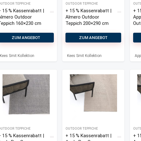
OUTDOOR TEPPICHE
OUTDOOR TEPPICHE
OUT
+ 15 % Kassenrabatt |
+ 15 % Kassenrabatt |
+ 1
Almero Outdoor
Almero Outdoor
App
Teppich 160×230 cm
Teppich 200×290 cm
Out
200
ZUM ANGEBOT
ZUM ANGEBOT
Kees Smit Kollektion
Kees Smit Kollektion
App
OUTDOOR TEPPICHE
OUTDOOR TEPPICHE
OUT
+ 15 % Kassenrabatt |
+ 15 % Kassenrabatt |
+ 1