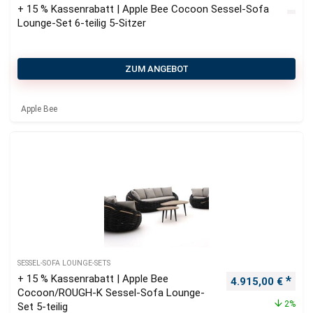
+ 15 % Kassenrabatt | Apple Bee Cocoon Sessel-Sofa
Lounge-Set 6-teilig 5-Sitzer
ZUM ANGEBOT
Apple Bee
SESSEL-SOFA LOUNGE-SETS
+ 15 % Kassenrabatt | Apple Bee
Ursprünglicher P
Aktu
4.915,00
€
Cocoon/ROUGH-K Sessel-Sofa Lounge-
2%
Set 5-teilig