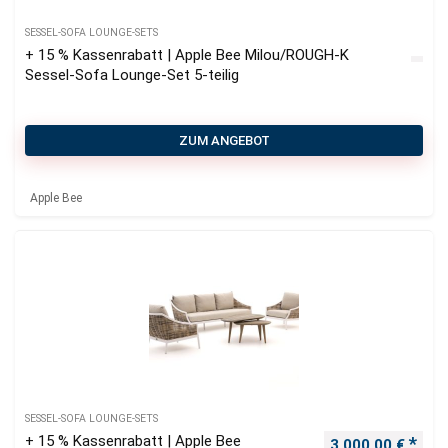
SESSEL-SOFA LOUNGE-SETS
+ 15 % Kassenrabatt | Apple Bee Milou/ROUGH-K
Sessel-Sofa Lounge-Set 5-teilig
ZUM ANGEBOT
Apple Bee
SESSEL-SOFA LOUNGE-SETS
+ 15 % Kassenrabatt | Apple Bee
Ursprünglicher P
Aktu
3.000,00
€