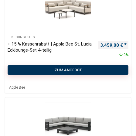
ECKLOUNGE-SETS
+ 15 % Kassenrabatt | Apple Bee St. Lucia
Ursprünglicher P
Aktu
3.459,00
€
Ecklounge-Set 4-teilig
9%
ZUM ANGEBOT
Apple Bee