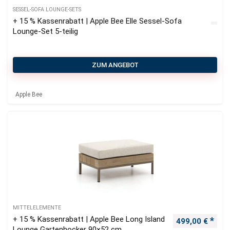
SESSEL-SOFA LOUNGE-SETS
+ 15 % Kassenrabatt | Apple Bee Elle Sessel-Sofa
Lounge-Set 5-teilig
ZUM ANGEBOT
Apple Bee
MITTELELEMENTE
+ 15 % Kassenrabatt | Apple Bee Long Island
Ursprünglicher
Aktu
499,00
€
Lounge Gartenhocker 90×52 cm