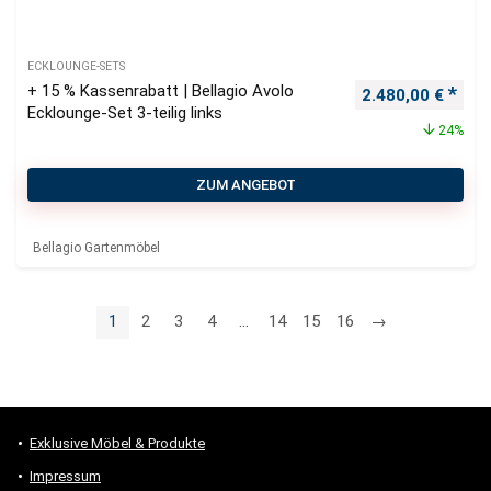
ECKLOUNGE-SETS
+ 15 % Kassenrabatt | Bellagio Avolo
Ursprünglicher P
Aktu
2.480,00
€
Ecklounge-Set 3-teilig links
24%
ZUM ANGEBOT
Bellagio Gartenmöbel
1
2
3
4
…
14
15
16
→
Exklusive Möbel & Produkte
Impressum