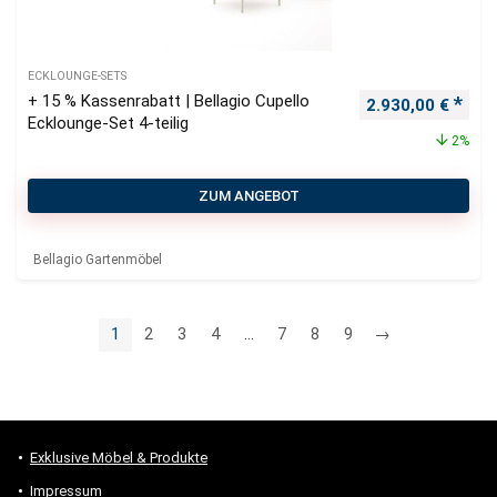
ECKLOUNGE-SETS
+ 15 % Kassenrabatt | Bellagio Cupello
Ursprünglicher P
Aktu
2.930,00
€
Ecklounge-Set 4-teilig
2%
ZUM ANGEBOT
Bellagio Gartenmöbel
1
2
3
4
…
7
8
9
→
Exklusive Möbel & Produkte
Impressum