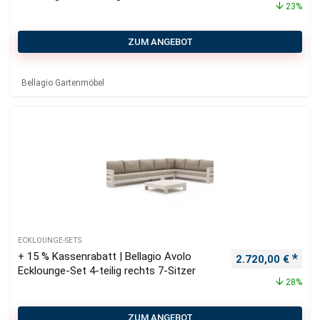
23%
ZUM ANGEBOT
Bellagio Gartenmöbel
ECKLOUNGE-SETS
+ 15 % Kassenrabatt | Bellagio Avolo
Ursprünglicher P
Aktu
2.720,00
€
Ecklounge-Set 4-teilig rechts 7-Sitzer
28%
ZUM ANGEBOT