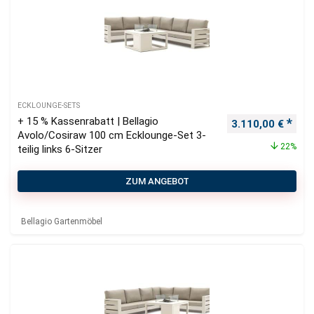
ECKLOUNGE-SETS
+ 15 % Kassenrabatt | Bellagio
Ursprünglicher P
Aktu
3.110,00
€
Avolo/Cosiraw 100 cm Ecklounge-Set 3-
22%
teilig links 6-Sitzer
ZUM ANGEBOT
Bellagio Gartenmöbel