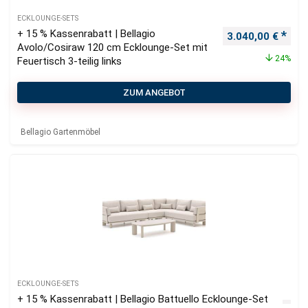
ECKLOUNGE-SETS
+ 15 % Kassenrabatt | Bellagio
Ursprünglicher P
Aktu
3.040,00
€
Avolo/Cosiraw 120 cm Ecklounge-Set mit
24%
Feuertisch 3-teilig links
ZUM ANGEBOT
Bellagio Gartenmöbel
ECKLOUNGE-SETS
+ 15 % Kassenrabatt | Bellagio Battuello Ecklounge-Set