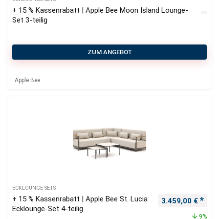
+ 15 % Kassenrabatt | Apple Bee Moon Island Lounge-
Set 3-teilig
ZUM ANGEBOT
Apple Bee
ECKLOUNGE-SETS
+ 15 % Kassenrabatt | Apple Bee St. Lucia
Ursprünglicher P
Aktu
3.459,00
€
Ecklounge-Set 4-teilig
9%