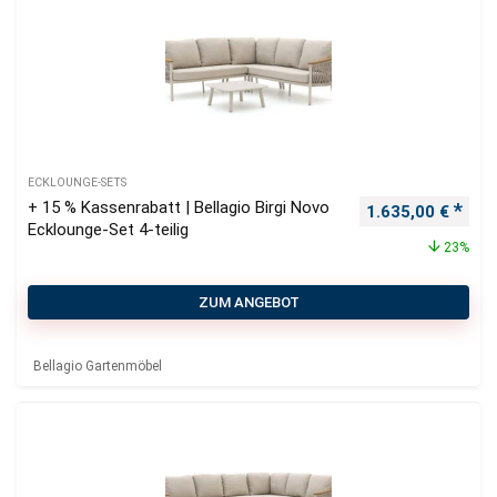
ECKLOUNGE-SETS
+ 15 % Kassenrabatt | Bellagio Birgi Novo
Ursprünglicher P
Aktu
1.635,00
€
Ecklounge-Set 4-teilig
23%
ZUM ANGEBOT
Bellagio Gartenmöbel