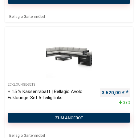
Bellagio Gartenmöbel
ECKLOUNGE-SETS
+ 15 % Kassenrabatt | Bellagio Avolo
Ursprünglicher P
Aktu
3.520,00
€
Ecklounge-Set 5-teilig links
23%
ZUM ANGEBOT
Bellagio Gartenmöbel