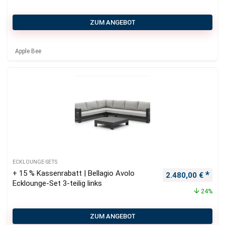
ZUM ANGEBOT
Apple Bee
ECKLOUNGE-SETS
+ 15 % Kassenrabatt | Bellagio Avolo
Ursprünglicher P
Aktu
2.480,00
€
Ecklounge-Set 3-teilig links
24%
ZUM ANGEBOT