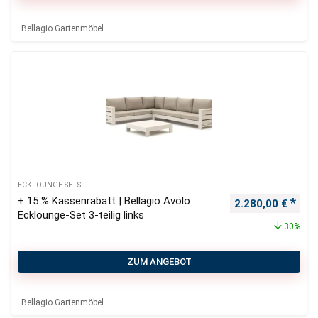
Bellagio Gartenmöbel
ECKLOUNGE-SETS
+ 15 % Kassenrabatt | Bellagio Avolo
Ursprünglicher P
Aktu
2.280,00
€
Ecklounge-Set 3-teilig links
30%
ZUM ANGEBOT
Bellagio Gartenmöbel