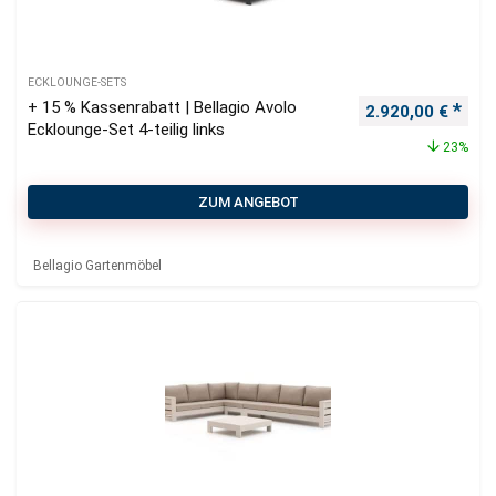
ECKLOUNGE-SETS
+ 15 % Kassenrabatt | Bellagio Avolo
Ursprünglicher P
Aktu
2.920,00
€
Ecklounge-Set 4-teilig links
23%
ZUM ANGEBOT
Bellagio Gartenmöbel