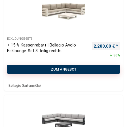
ECKLOUNGE-SETS
+ 15 % Kassenrabatt | Bellagio Avolo
Ursprünglicher P
Aktu
2.280,00
€
Ecklounge-Set 3-teilig rechts
30%
ZUM ANGEBOT
Bellagio Gartenmöbel