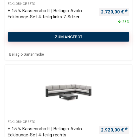
ECKLOUNGE-SETS
+ 15 % Kassenrabatt | Bellagio Avolo
Ursprünglicher P
Aktu
2.720,00
€
Ecklounge-Set 4-teilig links 7-Sitzer
28%
ZUM ANGEBOT
Bellagio Gartenmöbel
ECKLOUNGE-SETS
+ 15 % Kassenrabatt | Bellagio Avolo
Ursprünglicher P
Aktu
2.920,00
€
Ecklounge-Set 4-teilig rechts