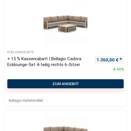
ECKLOUNGE-SETS
+ 15 % Kassenrabatt | Bellagio Cadora
Ursprünglicher P
Aktu
1.360,00
€
Ecklounge-Set 4-teilig rechts 6-Sitzer
60%
ZUM ANGEBOT
Bellagio Gartenmöbel