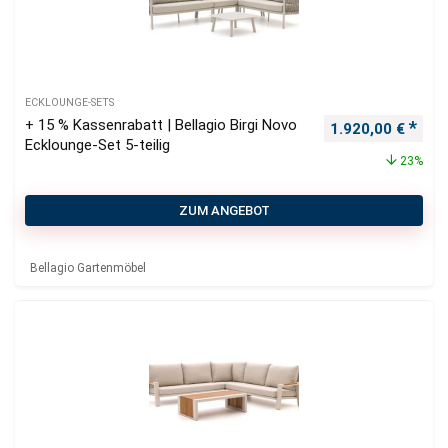
ECKLOUNGE-SETS
+ 15 % Kassenrabatt | Bellagio Birgi Novo
Ursprünglicher P
Aktu
1.920,00
€
Ecklounge-Set 5-teilig
23%
ZUM ANGEBOT
Bellagio Gartenmöbel