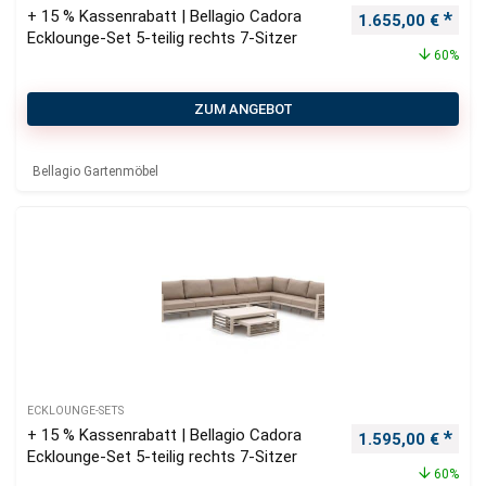
+ 15 % Kassenrabatt | Bellagio Cadora
Ursprünglicher P
Aktu
1.655,00
€
Ecklounge-Set 5-teilig rechts 7-Sitzer
60%
ZUM ANGEBOT
Bellagio Gartenmöbel
ECKLOUNGE-SETS
+ 15 % Kassenrabatt | Bellagio Cadora
Ursprünglicher P
Aktu
1.595,00
€
Ecklounge-Set 5-teilig rechts 7-Sitzer
60%