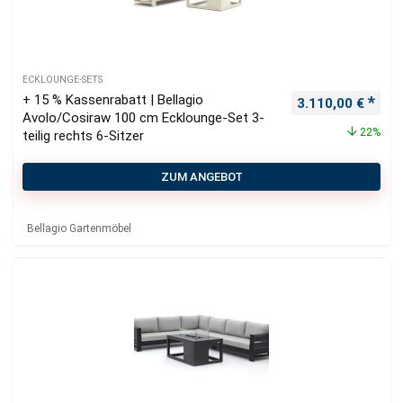
ECKLOUNGE-SETS
+ 15 % Kassenrabatt | Bellagio
Ursprünglicher P
Aktu
3.110,00
€
Avolo/Cosiraw 100 cm Ecklounge-Set 3-
22%
teilig rechts 6-Sitzer
ZUM ANGEBOT
Bellagio Gartenmöbel