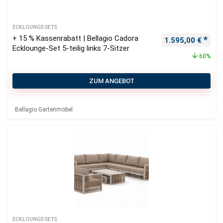
ECKLOUNGE-SETS
+ 15 % Kassenrabatt | Bellagio Cadora
Ursprünglicher P
Aktu
1.595,00
€
Ecklounge-Set 5-teilig links 7-Sitzer
60%
ZUM ANGEBOT
Bellagio Gartenmöbel
ECKLOUNGE-SETS