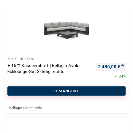
ECKLOUNGE-SETS
+ 15 % Kassenrabatt | Bellagio Avolo
Ursprünglicher P
Aktu
2.480,00
€
Ecklounge-Set 3-teilig rechts
24%
ZUM ANGEBOT
Bellagio Gartenmöbel