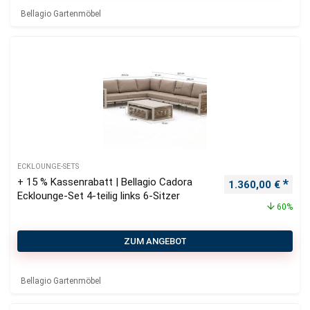
Bellagio Gartenmöbel
ECKLOUNGE-SETS
+ 15 % Kassenrabatt | Bellagio Cadora
Ursprünglicher P
Aktu
1.360,00
€
Ecklounge-Set 4-teilig links 6-Sitzer
60%
ZUM ANGEBOT
Bellagio Gartenmöbel