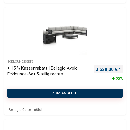
ECKLOUNGE-SETS
+ 15 % Kassenrabatt | Bellagio Avolo
Ursprünglicher P
Aktu
3.520,00
€
Ecklounge-Set 5-teilig rechts
23%
ZUM ANGEBOT
Bellagio Gartenmöbel