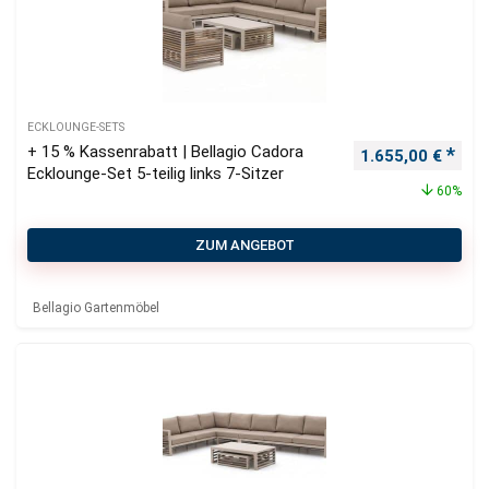
ECKLOUNGE-SETS
+ 15 % Kassenrabatt | Bellagio Cadora
Ursprünglicher P
Aktu
1.655,00
€
Ecklounge-Set 5-teilig links 7-Sitzer
60%
ZUM ANGEBOT
Bellagio Gartenmöbel