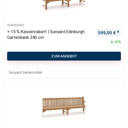
PARKBÄNKE
+ 15 % Kassenrabatt | Sunyard Edinburgh
Ursprünglicher
Aktu
599,00
€
Gartenbank 240 cm
20%
ZUM ANGEBOT
Sunyard Gartenmöbel