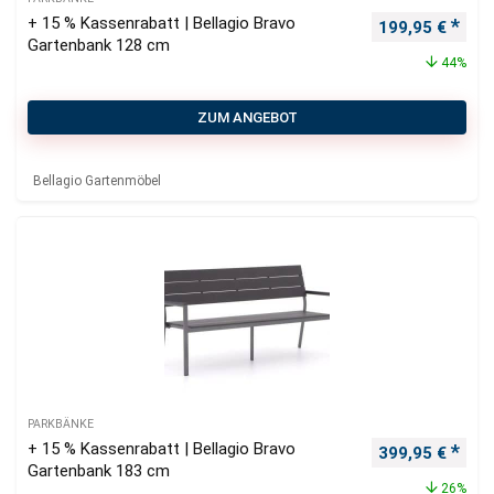
+ 15 % Kassenrabatt | Bellagio Bravo
Ursprünglicher
Aktu
199,95
€
Gartenbank 128 cm
44%
ZUM ANGEBOT
Bellagio Gartenmöbel
PARKBÄNKE
+ 15 % Kassenrabatt | Bellagio Bravo
Ursprünglicher
Aktu
399,95
€
Gartenbank 183 cm
26%