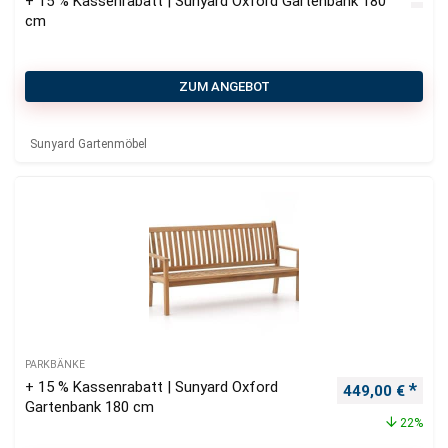
+ 15 % Kassenrabatt | Sunyard Oxford Gartenbank 180
cm
ZUM ANGEBOT
Sunyard Gartenmöbel
PARKBÄNKE
+ 15 % Kassenrabatt | Sunyard Oxford
Ursprünglicher
Aktu
449,00
€
Gartenbank 180 cm
22%