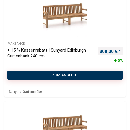
PARKBÄNKE
+ 15 % Kassenrabatt | Sunyard Edinburgh
Ursprünglicher
Aktu
800,00
€
Gartenbank 240 cm
8%
ZUM ANGEBOT
Sunyard Gartenmöbel