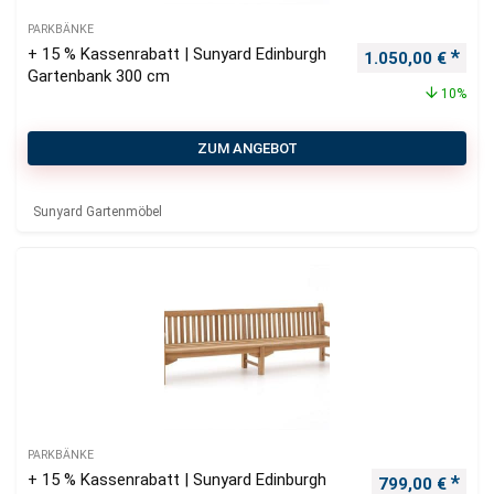
PARKBÄNKE
+ 15 % Kassenrabatt | Sunyard Edinburgh
Ursprünglicher P
Aktu
1.050,00
€
Gartenbank 300 cm
10%
ZUM ANGEBOT
Sunyard Gartenmöbel
PARKBÄNKE
+ 15 % Kassenrabatt | Sunyard Edinburgh
Ursprünglicher
Aktu
799,00
€