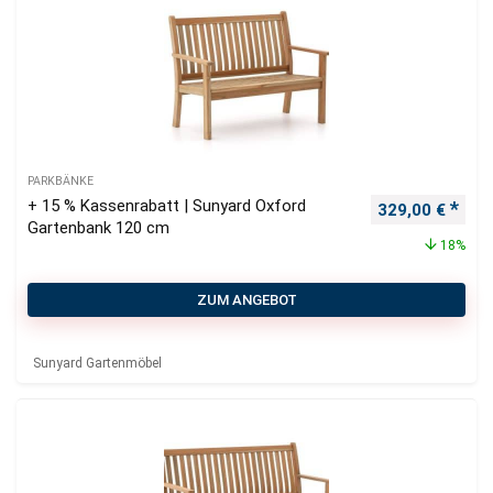
PARKBÄNKE
+ 15 % Kassenrabatt | Sunyard Oxford
Ursprünglicher
Aktu
329,00
€
Gartenbank 120 cm
18%
ZUM ANGEBOT
Sunyard Gartenmöbel