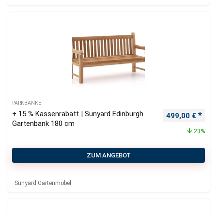
PARKBÄNKE
+ 15 % Kassenrabatt | Sunyard Edinburgh
Ursprünglicher
Aktu
499,00
€
Gartenbank 180 cm
23%
ZUM ANGEBOT
Sunyard Gartenmöbel