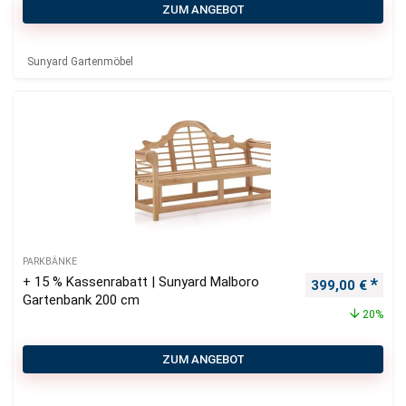
ZUM ANGEBOT
Sunyard Gartenmöbel
PARKBÄNKE
+ 15 % Kassenrabatt | Sunyard Malboro
Ursprünglicher
Aktu
399,00
€
Gartenbank 200 cm
20%
ZUM ANGEBOT