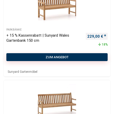
PARKBÄNKE
+ 15 % Kassenrabatt | Sunyard Wales
Ursprünglicher
Aktu
229,00
€
Gartenbank 150 cm
18%
ZUM ANGEBOT
Sunyard Gartenmöbel