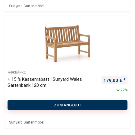
Sunyard Gartenmöbel
PARKBÄNKE
+ 15 % Kassenrabatt | Sunyard Wales
Ursprünglicher
Aktu
179,00
€
Gartenbank 120 cm
22%
ZUM ANGEBOT
Sunyard Gartenmöbel