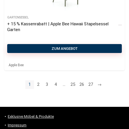
GARTENSESSEL
+ 15 % Kassenrabatt | Apple Bee Hawaii Stapelsessel
Garten
ZUM ANGEBOT
Apple Bee
1
2
3
4
…
25
26
27
→
Exklusive Möbel & Produkte
Impressum