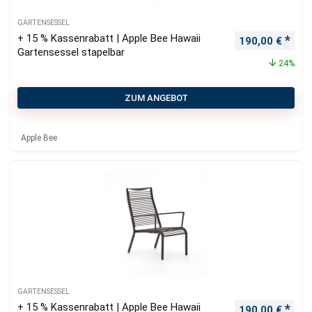
GARTENSESSEL
+ 15 % Kassenrabatt | Apple Bee Hawaii
Ursprünglicher
Aktu
190,00
€
Gartensessel stapelbar
24%
ZUM ANGEBOT
Apple Bee
GARTENSESSEL
+ 15 % Kassenrabatt | Apple Bee Hawaii
Ursprünglicher
Aktu
190,00
€