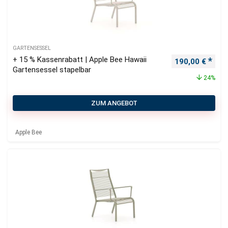
GARTENSESSEL
+ 15 % Kassenrabatt | Apple Bee Hawaii
Ursprünglicher
Aktu
190,00
€
Gartensessel stapelbar
24%
ZUM ANGEBOT
Apple Bee