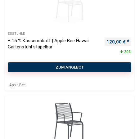
ESSSTÜHLE
+ 15 % Kassenrabatt | Apple Bee Hawaii
Ursprünglicher
Aktu
120,00
€
Gartenstuhl stapelbar
20%
ZUM ANGEBOT
Apple Bee