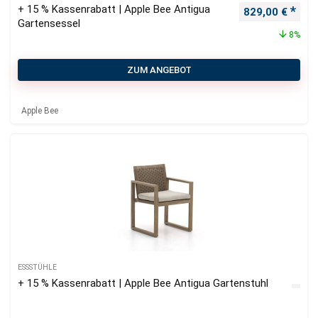
+ 15 % Kassenrabatt | Apple Bee Antigua
Ursprünglicher
Aktu
829,00
€
Gartensessel
8%
ZUM ANGEBOT
Apple Bee
ESSSTÜHLE
+ 15 % Kassenrabatt | Apple Bee Antigua Gartenstuhl