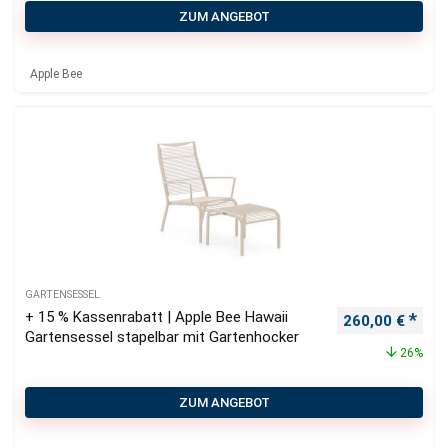
ZUM ANGEBOT
Apple Bee
GARTENSESSEL
+ 15 % Kassenrabatt | Apple Bee Hawaii
Ursprünglicher
Aktu
260,00
€
Gartensessel stapelbar mit Gartenhocker
26%
ZUM ANGEBOT