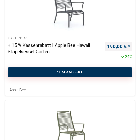
GARTENSESSEL
+ 15 % Kassenrabatt | Apple Bee Hawaii
Ursprünglicher
Aktu
190,00
€
Stapelsessel Garten
24%
ZUM ANGEBOT
Apple Bee