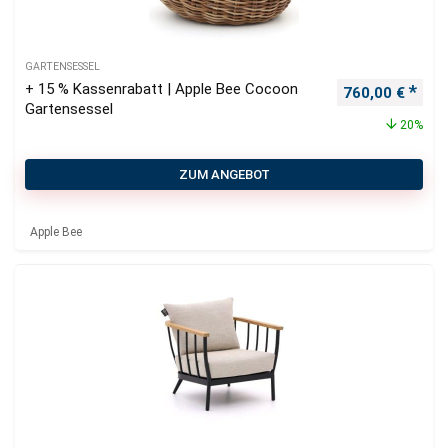
GARTENSESSEL
+ 15 % Kassenrabatt | Apple Bee Cocoon
Ursprünglicher
Aktu
760,00
€
Gartensessel
20%
ZUM ANGEBOT
Apple Bee