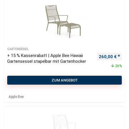
GARTENSESSEL
+ 15 % Kassenrabatt | Apple Bee Hawaii
Ursprünglicher
Aktu
260,00
€
Gartensessel stapelbar mit Gartenhocker
26%
ZUM ANGEBOT
Apple Bee