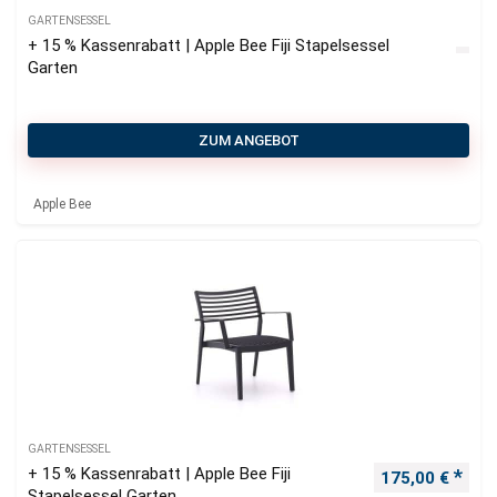
GARTENSESSEL
+ 15 % Kassenrabatt | Apple Bee Fiji Stapelsessel
Garten
ZUM ANGEBOT
Apple Bee
GARTENSESSEL
+ 15 % Kassenrabatt | Apple Bee Fiji
Ursprünglicher
Aktu
175,00
€
Stapelsessel Garten