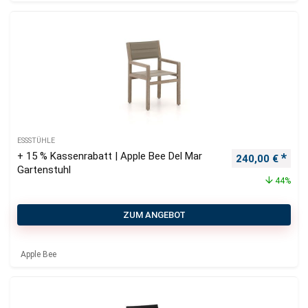
ESSSTÜHLE
+ 15 % Kassenrabatt | Apple Bee Del Mar
Ursprünglicher
Aktu
240,00
€
Gartenstuhl
44%
ZUM ANGEBOT
Apple Bee