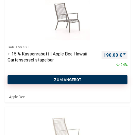
GARTENSESSEL
+ 15 % Kassenrabatt | Apple Bee Hawaii
Ursprünglicher
Aktu
190,00
€
Gartensessel stapelbar
24%
ZUM ANGEBOT
Apple Bee