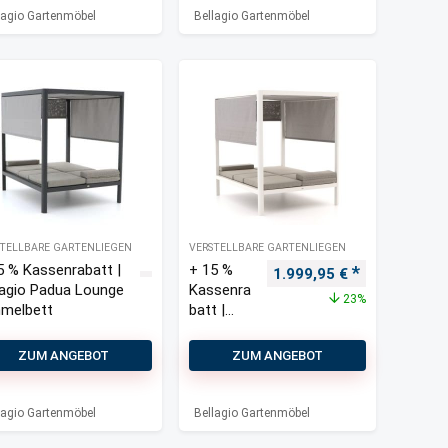
lagio Gartenmöbel
Bellagio Gartenmöbel
TELLBARE GARTENLIEGEN
VERSTELLBARE GARTENLIEGEN
5 % Kassenrabatt |
+ 15 %
Ursprünglicher Preis war
Aktueller Pre
1.999,95
€
lagio Padua Lounge
Kassenra
23%
melbett
batt |
Bellagio
Padua
ZUM ANGEBOT
ZUM ANGEBOT
Lounge
Himmelb
ett
lagio Gartenmöbel
Bellagio Gartenmöbel