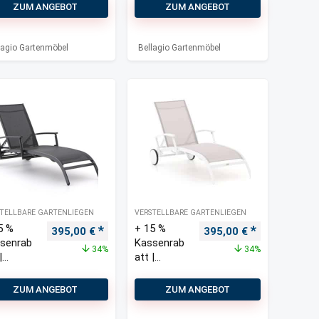
Cavezzo
ZUM ANGEBOT
ZUM ANGEBOT
Gartenlie
ge
lagio Gartenmöbel
Bellagio Gartenmöbel
TELLBARE GARTENLIEGEN
VERSTELLBARE GARTENLIEGEN
5 %
+ 15 %
Ursprünglicher Preis war: 600,00 €
Aktueller Preis ist: 395,00 €.
Ursprünglicher Preis w
Aktueller Pre
395,00
€
395,00
€
senrab
Kassenrab
34%
34%
|
att |
lagio
Bellagio
o
Lugo
ZUM ANGEBOT
ZUM ANGEBOT
tenliege
Gartenliege
 Rädern
mit Rädern