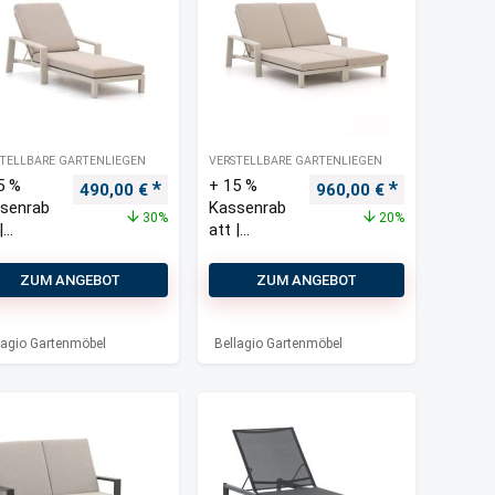
TELLBARE GARTENLIEGEN
VERSTELLBARE GARTENLIEGEN
5 %
+ 15 %
Ursprünglicher Preis war: 700,00 €
Aktueller Preis ist: 490,00 €.
Ursprünglicher Preis w
Aktueller Pre
490,00
€
960,00
€
senrab
Kassenrab
30%
20%
|
att |
lagio
Bellagio
zola
Vazzola
ZUM ANGEBOT
ZUM ANGEBOT
tenliege
Gartenliege
 Rad
n-Set 2-
teilig mit
lagio Gartenmöbel
Bellagio Gartenmöbel
Rad