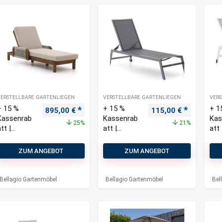
VERSTELLBARE GARTENLIEGEN
VERSTELLBARE GARTENLIEGEN
VERS
+ 15 %
+ 15 %
+ 1
Ursprünglicher Preis war: 1.200,00 €
Aktueller Preis ist: 895,00 €.
Ursprünglicher Prei
Aktueller 
895,00
€
115,00
€
Kassenrab
Kassenrab
Kas
25%
21%
tt |
att |
att 
Bellagio
Bellagio
Bel
Perzano
Rossano
Ros
ZUM ANGEBOT
ZUM ANGEBOT
Gartenliege
Gartenliege
Gar
mit Räder
mit
Bellagio Gartenmöbel
Bellagio Gartenmöbel
Bel