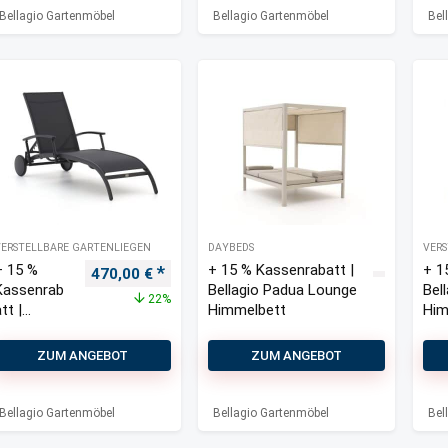
Bellagio Gartenmöbel
Bellagio Gartenmöbel
Bel
VERSTELLBARE GARTENLIEGEN
DAYBEDS
VERS
+ 15 %
+ 15 % Kassenrabatt |
+ 1
Ursprünglicher Preis war: 600,00 €
Aktueller Preis ist: 470,00 €.
470,00
€
Kassenrab
Bellagio Padua Lounge
Bel
22%
tt |
Himmelbett
Him
Bellagio
Lugo
ZUM ANGEBOT
ZUM ANGEBOT
Gartenliege
mit Rädern
Bellagio Gartenmöbel
Bellagio Gartenmöbel
Bel