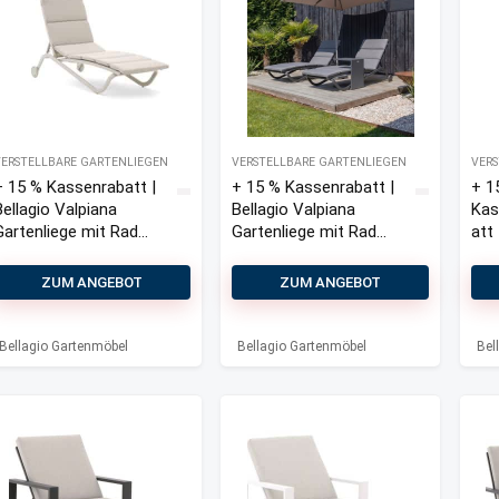
VERSTELLBARE GARTENLIEGEN
VERSTELLBARE GARTENLIEGEN
VERS
+ 15 % Kassenrabatt |
+ 15 % Kassenrabatt |
+ 1
Bellagio Valpiana
Bellagio Valpiana
Kas
Gartenliege mit Rad
Gartenliege mit Rad
att 
stapelbar/verstellbar
stapelbar/verstellbar
Bel
Vaz
ZUM ANGEBOT
ZUM ANGEBOT
Gar
mit
Bellagio Gartenmöbel
Bellagio Gartenmöbel
Bel