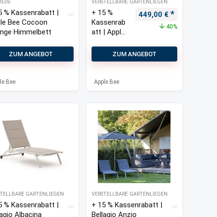
BEDS
VERSTELLBARE GARTENLIEGEN
5 % Kassenrabatt |
+ 15 %
Ursprünglicher Preis w
Aktueller Pre
449,00
€
le Bee Cocoon
Kassenrab
40%
nge Himmelbett
att | Apple
Bee Fiji
Gartenliege
ZUM ANGEBOT
ZUM ANGEBOT
stapelbar
le Bee
Apple Bee
TELLBARE GARTENLIEGEN
VERSTELLBARE GARTENLIEGEN
5 % Kassenrabatt |
+ 15 % Kassenrabatt |
lagio Albacina
Bellagio Anzio