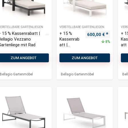
VERSTELLBARE GARTENLIEGEN
VERSTELLBARE GARTENLIEGEN
VERS
+ 15 % Kassenrabatt |
+ 15 %
+ 1
Ursprünglicher Prei
Aktueller 
600,00
€
Bellagio Vezzano
Kassenrab
Kas
8%
Gartenliege mit Rad
att |
att 
Bellagio
Bel
Vezzano
Vez
ZUM ANGEBOT
ZUM ANGEBOT
Gartenliege
Gar
mit Rad
n-S
teil
Bellagio Gartenmöbel
Bellagio Gartenmöbel
Bel
Rad