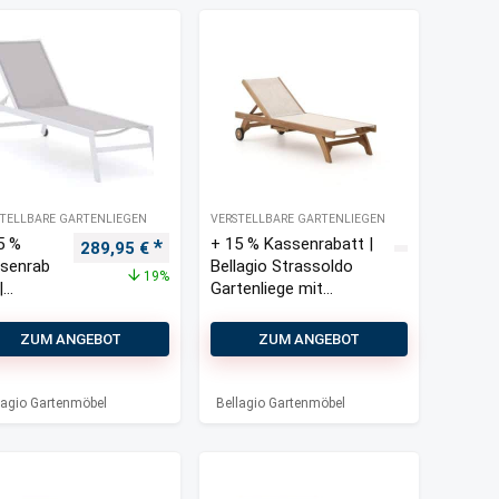
TELLBARE GARTENLIEGEN
VERSTELLBARE GARTENLIEGEN
5 %
+ 15 % Kassenrabatt |
s war: 145,00 €
Preis ist: 115,00 €.
Ursprünglicher Preis war: 359,00 €
Aktueller Preis ist: 289,95 €.
289,95
€
senrab
Bellagio Strassoldo
19%
|
Gartenliege mit
lagio
Rädern
sano
ZUM ANGEBOT
ZUM ANGEBOT
tenliege
 Rädern
lagio Gartenmöbel
Bellagio Gartenmöbel