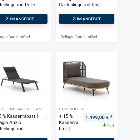
tenliege mit Rollen
Gartenliege mit Rad
pelbar
ZUM ANGEBOT
ZUM ANGEBOT
lagio Gartenmöbel
Bellagio Gartenmöbel
TELLBARE GARTENLIEGEN
GARTENLIEGEN
5 % Kassenrabatt |
+ 15 %
Ursprünglicher Preis war
Aktueller Pre
1.499,00
€
lagio Anzio
Kassenra
45%
tenliege mit
batt |
ern
Bellagio