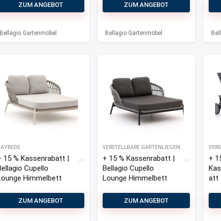
Anzio
ZUM ANGEBOT
ZUM ANGEBOT
Gartenliege
mit Rad
Bellagio Gartenmöbel
Bellagio Gartenmöbel
Bel
DAYBEDS
VERSTELLBARE GARTENLIEGEN
VERS
+ 15 % Kassenrabatt |
+ 15 % Kassenrabatt |
+ 1
Bellagio Cupello
Bellagio Cupello
Kas
Lounge Himmelbett
Lounge Himmelbett
att 
Bel
Lug
ZUM ANGEBOT
ZUM ANGEBOT
Gar
mit