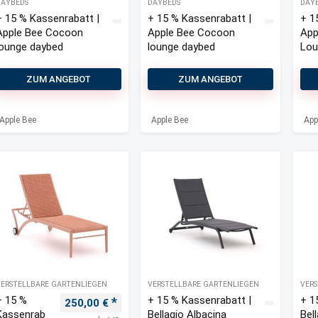
DAYBEDS
DAYBEDS
DAY
+ 15 % Kassenrabatt |
+ 15 % Kassenrabatt |
+ 1
Apple Bee Cocoon
Apple Bee Cocoon
App
lounge daybed
lounge daybed
Lou
ZUM ANGEBOT
ZUM ANGEBOT
Apple Bee
Apple Bee
App
VERSTELLBARE GARTENLIEGEN
VERSTELLBARE GARTENLIEGEN
VERS
+ 15 %
+ 15 % Kassenrabatt |
+ 1
Ursprünglicher Preis war: 450,00 €
Aktueller Preis ist: 250,00 €.
250,00
€
Kassenrab
Bellagio Albacina
Bel