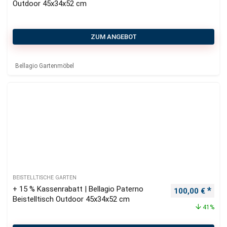
Outdoor 45x34x52 cm
ZUM ANGEBOT
Bellagio Gartenmöbel
BEISTELLTISCHE GARTEN
+ 15 % Kassenrabatt | Bellagio Paterno
Ursprünglicher
Aktu
100,00
€
Beistelltisch Outdoor 45x34x52 cm
41%