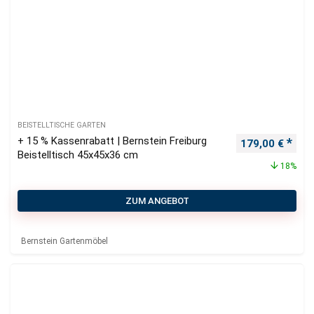
BEISTELLTISCHE GARTEN
+ 15 % Kassenrabatt | Bernstein Freiburg
Ursprünglicher
Aktu
179,00
€
Beistelltisch 45x45x36 cm
18%
ZUM ANGEBOT
Bernstein Gartenmöbel