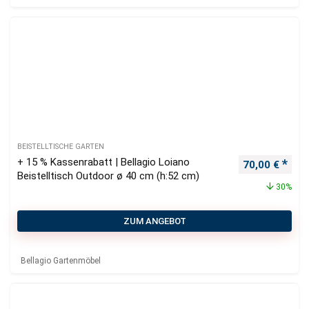
BEISTELLTISCHE GARTEN
+ 15 % Kassenrabatt | Bellagio Loiano
Ursprüngliche
Aktu
70,00
€
Beistelltisch Outdoor ø 40 cm (h:52 cm)
30%
ZUM ANGEBOT
Bellagio Gartenmöbel