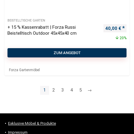
BEISTELLTISCHE GARTEN
+ 15 % Kassenrabatt | Forza Russi
Ursprüngliche
Aktu
40,00
€
Beistelltisch Outdoor 45x45x40 cm
20%
ZUM ANGEBOT
Forza Gartenmöbel
1
2
3
4
5
→
Exklusive Möbel & Produkte
Impressum