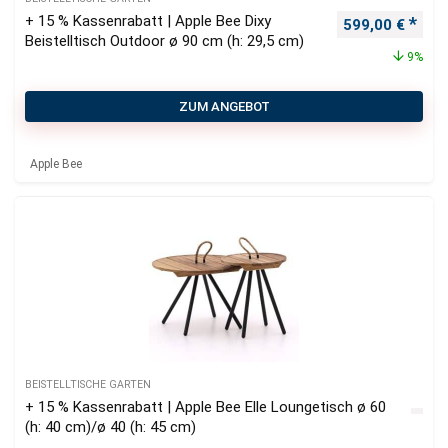
+ 15 % Kassenrabatt | Apple Bee Dixy
Ursprünglicher
Aktu
599,00
€
Beistelltisch Outdoor ø 90 cm (h: 29,5 cm)
9%
ZUM ANGEBOT
Apple Bee
BEISTELLTISCHE GARTEN
+ 15 % Kassenrabatt | Apple Bee Elle Loungetisch ø 60
(h: 40 cm)/ø 40 (h: 45 cm)