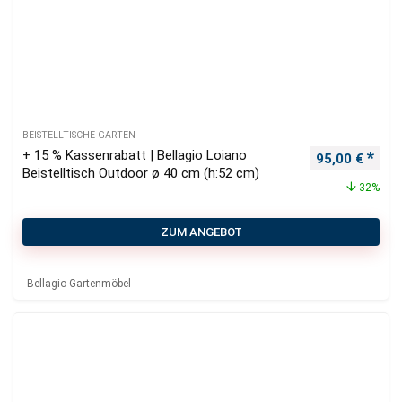
BEISTELLTISCHE GARTEN
+ 15 % Kassenrabatt | Bellagio Loiano
Ursprüngliche
Aktu
95,00
€
Beistelltisch Outdoor ø 40 cm (h:52 cm)
32%
ZUM ANGEBOT
Bellagio Gartenmöbel