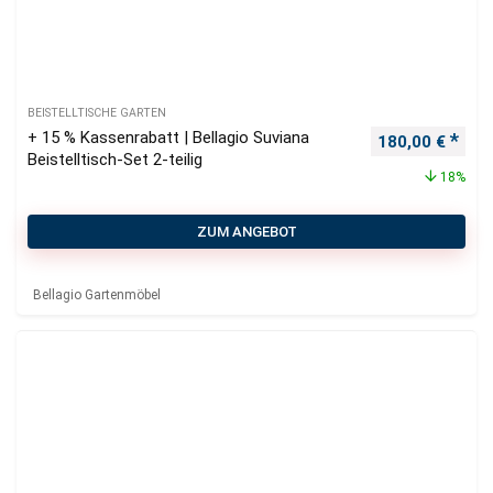
BEISTELLTISCHE GARTEN
+ 15 % Kassenrabatt | Bellagio Suviana
Ursprünglicher
Aktu
180,00
€
Beistelltisch-Set 2-teilig
18%
ZUM ANGEBOT
Bellagio Gartenmöbel