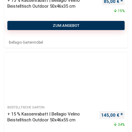
+ 15 % Kassenrabatt | Bellagio Velino
Ursprüngliche
Aktu
85,00
€
Beistelltisch Outdoor 50x46x35 cm
15%
ZUM ANGEBOT
Bellagio Gartenmöbel
BEISTELLTISCHE GARTEN
+ 15 % Kassenrabatt | Bellagio Velino
Ursprünglicher
Aktu
145,00
€
Beistelltisch Outdoor 50x46x55 cm
34%