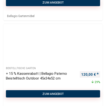
ZUM ANGEBOT
Bellagio Gartenmöbel
BEISTELLTISCHE GARTEN
+ 15 % Kassenrabatt | Bellagio Paterno
Ursprünglicher
Aktu
120,00
€
Beistelltisch Outdoor 45x34x52 cm
29%
ZUM ANGEBOT