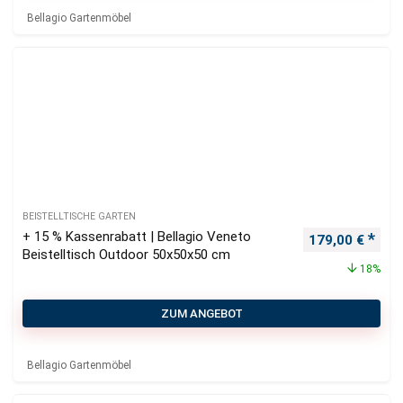
Bellagio Gartenmöbel
BEISTELLTISCHE GARTEN
+ 15 % Kassenrabatt | Bellagio Veneto
Ursprünglicher
Aktu
179,00
€
Beistelltisch Outdoor 50x50x50 cm
18%
ZUM ANGEBOT
Bellagio Gartenmöbel