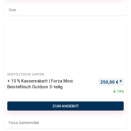
Cosi
BEISTELLTISCHE GARTEN
+ 15 % Kassenrabatt | Forza Mosi
Ursprünglicher
Aktu
250,00
€
Beistelltisch Outdoor 3-teilig
19%
ZUM ANGEBOT
Forza Gartenmöbel