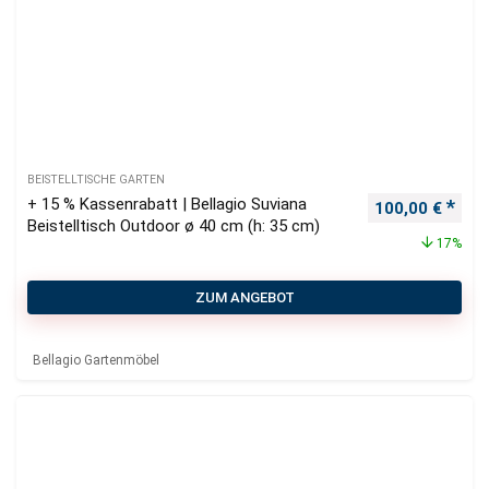
BEISTELLTISCHE GARTEN
+ 15 % Kassenrabatt | Bellagio Suviana
Ursprünglicher
Aktu
100,00
€
Beistelltisch Outdoor ø 40 cm (h: 35 cm)
17%
ZUM ANGEBOT
Bellagio Gartenmöbel