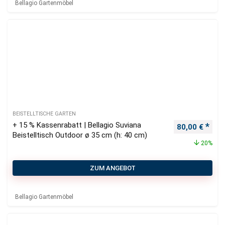
Bellagio Gartenmöbel
BEISTELLTISCHE GARTEN
+ 15 % Kassenrabatt | Bellagio Suviana
Ursprüngliche
Aktu
80,00
€
Beistelltisch Outdoor ø 35 cm (h: 40 cm)
20%
ZUM ANGEBOT
Bellagio Gartenmöbel