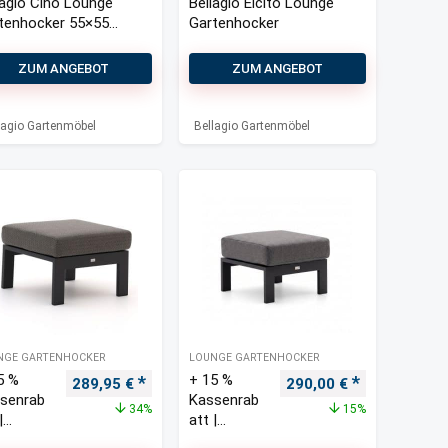
lagio Cino Lounge
Bellagio Elcito Lounge
tenhocker 55×55
Gartenhocker
ZUM ANGEBOT
ZUM ANGEBOT
lagio Gartenmöbel
Bellagio Gartenmöbel
NGE GARTENHOCKER
LOUNGE GARTENHOCKER
5 %
+ 15 %
s war: 160,00 €
Preis ist: 110,00 €.
Ursprünglicher Preis war: 439,00 €
Aktueller Preis ist: 289,95 €.
Ursprünglicher Preis w
Aktueller Pre
289,95
€
290,00
€
senrab
Kassenrab
34%
15%
|
att |
lagio
Bellagio