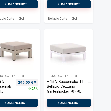
sone
Musone
ZUM ANGEBOT
ZUM ANGEBOT
tenhoc
Lounge
 61×62,3
Gartenhoc
ker 61×62
lagio Gartenmöbel
Bellagio Gartenmöbel
cm
NGE GARTENHOCKER
LOUNGE GARTENHOCKER
5 %
+ 15 % Kassenrabatt |
s war: 439,00 €
Preis ist: 249,95 €.
Ursprünglicher Preis war: 409,00 €
Aktueller Preis ist: 299,00 €.
299,00
€
senrab
Bellagio Vezzano
27%
|
Gartenhocker 70×70
lagio
cm
mari
ZUM ANGEBOT
ZUM ANGEBOT
nge