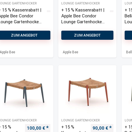
LOUNGE GARTENHOCKER
LOUNGE GARTENHOCKER
LOU
+ 15 % Kassenrabatt |
+ 15 % Kassenrabatt |
+ 1
Apple Bee Condor
Apple Bee Condor
Bel
Lounge Gartenhocker
Lounge Gartenhocker
Lou
52x68x42 cm
52x68x42 cm
81x
ZUM ANGEBOT
ZUM ANGEBOT
Apple Bee
Apple Bee
Bel
LOUNGE GARTENHOCKER
LOUNGE GARTENHOCKER
LOU
+ 15 %
+ 15 %
+ 1
Ursprünglicher Preis war: 130,00 €
Aktueller Preis ist: 100,00 €.
Ursprünglicher Pre
Aktueller 
100,00
€
90,00
€