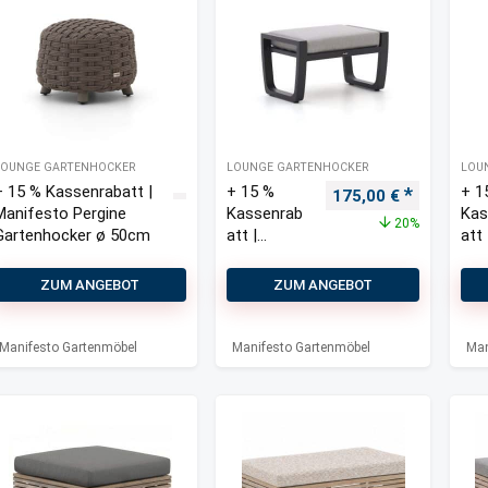
LOUNGE GARTENHOCKER
LOUNGE GARTENHOCKER
LOU
+ 15 % Kassenrabatt |
+ 15 %
+ 1
Ursprünglicher Prei
Aktueller 
175,00
€
Manifesto Pergine
Kassenrab
Kas
20%
Gartenhocker ø 50cm
att |
att 
Manifesto
Man
Rubbiano
Rub
ZUM ANGEBOT
ZUM ANGEBOT
Lounge
Lou
Gartenhoc
Gar
ker
ker
Manifesto Gartenmöbel
Manifesto Gartenmöbel
Man
72x46x41
72x
cm
cm