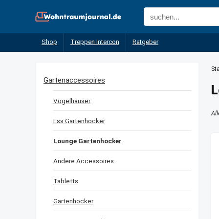
Shop
Treppen Intercon
Ratgeber
Sta
Gartenaccessoires
L
Vogelhäuser
Al
Ess Gartenhocker
Lounge Gartenhocker
Andere Accessoires
Tabletts
Gartenhocker