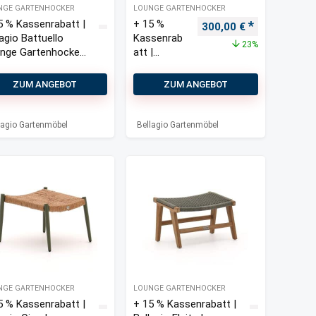
NGE GARTENHOCKER
LOUNGE GARTENHOCKER
5 % Kassenrabatt |
+ 15 %
Ursprünglicher Preis w
Aktueller Pre
300,00
€
lagio Battuello
Kassenrab
23%
nge Gartenhocker
att |
81x46 cm
Bellagio
Calizzano
ZUM ANGEBOT
ZUM ANGEBOT
Gartenhoc
ker Ø 70
cm
lagio Gartenmöbel
Bellagio Gartenmöbel
NGE GARTENHOCKER
LOUNGE GARTENHOCKER
5 % Kassenrabatt |
+ 15 % Kassenrabatt |
is war: 130,00 €
Preis ist: 90,00 €.