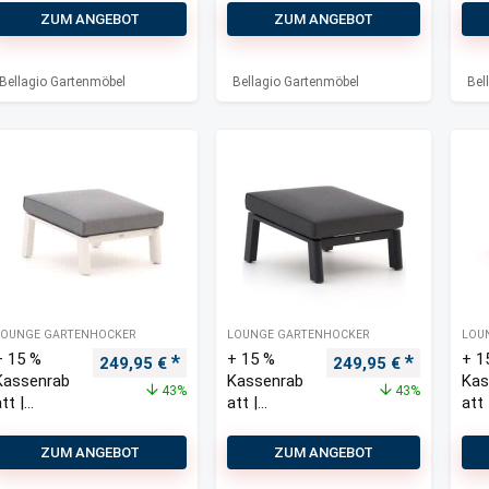
Elcito
Mu
ZUM ANGEBOT
ZUM ANGEBOT
Lounge
Gar
Gartenhoc
ker
ker
cm
Bellagio Gartenmöbel
Bellagio Gartenmöbel
Bel
LOUNGE GARTENHOCKER
LOUNGE GARTENHOCKER
LOU
+ 15 %
+ 15 %
+ 1
Ursprünglicher Preis war: 439,00 €
Aktueller Preis ist: 249,95 €.
Ursprünglicher Prei
Aktueller 
249,95
€
249,95
€
Kassenrab
Kassenrab
Kas
43%
43%
tt |
att |
att 
Bellagio
Bellagio
Bel
Piane
Piane
Um
ZUM ANGEBOT
ZUM ANGEBOT
Gartenhoc
Gartenhoc
Lou