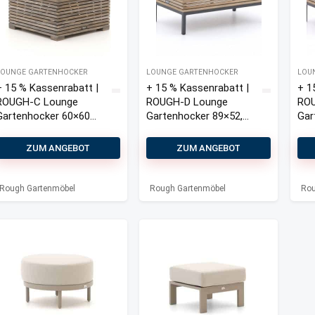
LOUNGE GARTENHOCKER
LOUNGE GARTENHOCKER
LOU
+ 15 % Kassenrabatt |
+ 15 % Kassenrabatt |
+ 1
ROUGH-C Lounge
ROUGH-D Lounge
ROU
Gartenhocker 60×60
Gartenhocker 89×52,5
Gar
cm
cm
cm
ZUM ANGEBOT
ZUM ANGEBOT
Rough Gartenmöbel
Rough Gartenmöbel
Rou