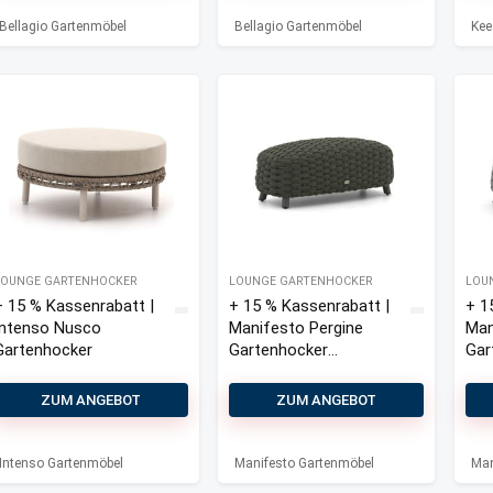
ker 67×81,5
ker 67×81,5
Gar
cm
cm
ker
Bellagio Gartenmöbel
Bellagio Gartenmöbel
Kee
LOUNGE GARTENHOCKER
LOUNGE GARTENHOCKER
LOU
+ 15 % Kassenrabatt |
+ 15 % Kassenrabatt |
+ 1
Intenso Nusco
Manifesto Pergine
Man
Gartenhocker
Gartenhocker
Gar
49,5×110 cm
49,
ZUM ANGEBOT
ZUM ANGEBOT
Intenso Gartenmöbel
Manifesto Gartenmöbel
Man