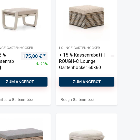
NGE GARTENHOCKER
LOUNGE GARTENHOCKER
5 %
+ 15 % Kassenrabatt |
s war: 220,00 €
Preis ist: 175,00 €.
Ursprünglicher Preis war: 220,00 €
Aktueller Preis ist: 175,00 €.
175,00
€
senrab
ROUGH-C Lounge
20%
|
Gartenhocker 60×60
ifesto
cm
biano
ZUM ANGEBOT
ZUM ANGEBOT
nge
tenhoc
ifesto Gartenmöbel
Rough Gartenmöbel
46x41