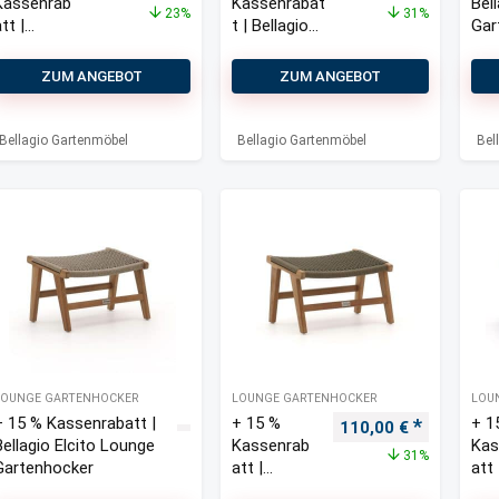
Kassenrab
Kassenrabat
Bel
23%
31%
tt |
t | Bellagio
Gar
Bellagio
Cino Lounge
cm
Cino
Gartenhocke
ZUM ANGEBOT
ZUM ANGEBOT
Lounge
r 55×55 cm
Gartenhoc
ker 55×55
Bellagio Gartenmöbel
Bellagio Gartenmöbel
Bel
cm
LOUNGE GARTENHOCKER
LOUNGE GARTENHOCKER
LOU
+ 15 % Kassenrabatt |
+ 15 %
+ 1
Ursprünglicher Prei
Aktueller 
110,00
€
Bellagio Elcito Lounge
Kassenrab
Kas
31%
Gartenhocker
att |
att 
Bellagio
Bel