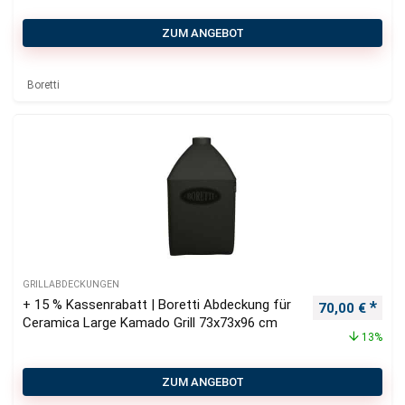
ZUM ANGEBOT
Boretti
GRILLABDECKUNGEN
+ 15 % Kassenrabatt | Boretti Abdeckung für
Ursprüngliche
Aktu
70,00
€
Ceramica Large Kamado Grill 73x73x96 cm
13%
ZUM ANGEBOT