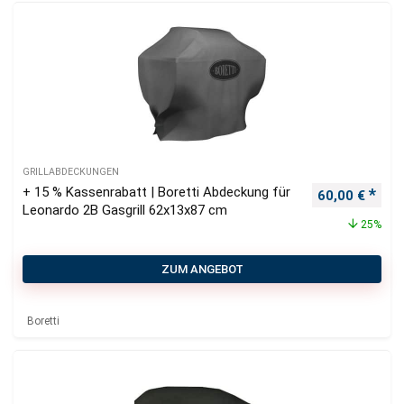
GRILLABDECKUNGEN
+ 15 % Kassenrabatt | Boretti Abdeckung für
Ursprüngliche
Aktu
60,00
€
Leonardo 2B Gasgrill 62x13x87 cm
25%
ZUM ANGEBOT
Boretti