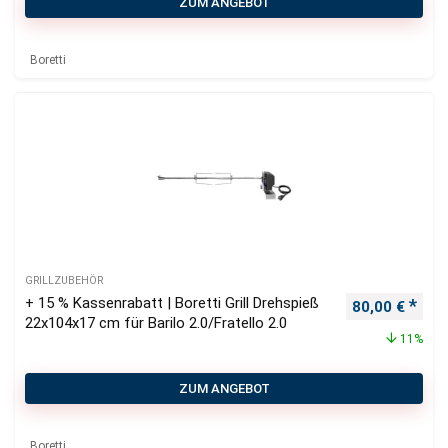
ZUM ANGEBOT
Boretti
GRILLZUBEHÖR
+ 15 % Kassenrabatt | Boretti Grill Drehspieß
Ursprüngliche
Aktu
80,00
€
22x104x17 cm für Barilo 2.0/Fratello 2.0
11%
ZUM ANGEBOT
Boretti