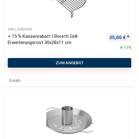
GRILLZUBEHÖR
+ 15 % Kassenrabatt | Boretti Grill
Ursprüngliche
Aktu
35,00
€
Erweiterungsrost 30x28x11 cm
13%
ZUM ANGEBOT
Boretti