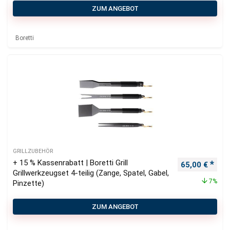
ZUM ANGEBOT
Boretti
GRILLZUBEHÖR
+ 15 % Kassenrabatt | Boretti Grill
Ursprüngliche
Aktu
65,00
€
Grillwerkzeugset 4-teilig (Zange, Spatel, Gabel,
7%
Pinzette)
ZUM ANGEBOT