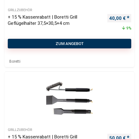
GRILLZUBEHÖR
+ 15 % Kassenrabatt | Boretti Grill
Ursprüngliche
Aktu
40,00
€
Geflügelhalter 37,5×30,5×4 cm
9%
ZUM ANGEBOT
Boretti
GRILLZUBEHÖR
+ 15 % Kassenrabatt | Boretti Grill
Ursprüngliche
Aktu
50,00
€