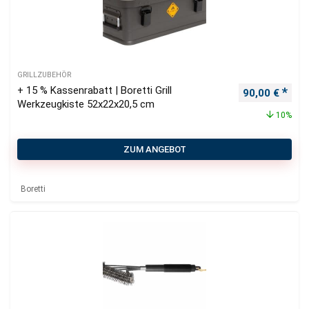
GRILLZUBEHÖR
+ 15 % Kassenrabatt | Boretti Grill
Ursprüngliche
Aktu
90,00
€
Werkzeugkiste 52x22x20,5 cm
10%
ZUM ANGEBOT
Boretti