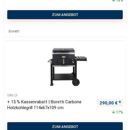
18%
ZUM ANGEBOT
Boretti
GRILLS
+ 15 % Kassenrabatt | Boretti Carbone
Ursprünglicher
Aktu
290,00
€
Holzkohlegrill 114x67x109 cm
17%
ZUM ANGEBOT