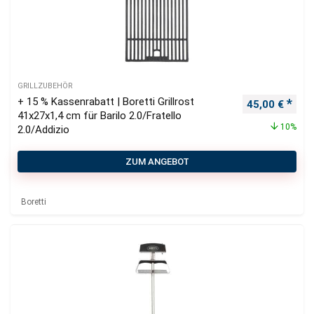
GRILLZUBEHÖR
+ 15 % Kassenrabatt | Boretti Grillrost
Ursprüngliche
Aktu
45,00
€
41x27x1,4 cm für Barilo 2.0/Fratello
10%
2.0/Addizio
ZUM ANGEBOT
Boretti