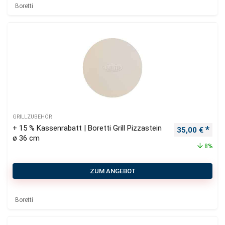
Boretti
GRILLZUBEHÖR
+ 15 % Kassenrabatt | Boretti Grill Pizzastein
Ursprüngliche
Aktu
35,00
€
ø 36 cm
8%
ZUM ANGEBOT
Boretti