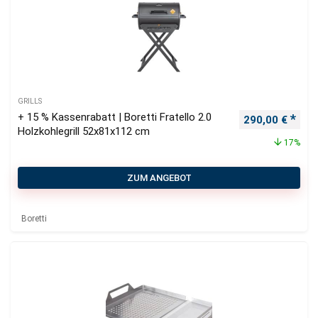
GRILLS
+ 15 % Kassenrabatt | Boretti Fratello 2.0
Ursprünglicher
Aktu
290,00
€
Holzkohlegrill 52x81x112 cm
17%
ZUM ANGEBOT
Boretti