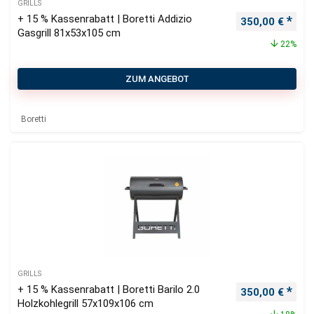
GRILLS
+ 15 % Kassenrabatt | Boretti Addizio
Ursprünglicher
Aktu
350,00
€
Gasgrill 81x53x105 cm
22%
ZUM ANGEBOT
Boretti
GRILLS
+ 15 % Kassenrabatt | Boretti Barilo 2.0
Ursprünglicher
Aktu
350,00
€
Holzkohlegrill 57x109x106 cm