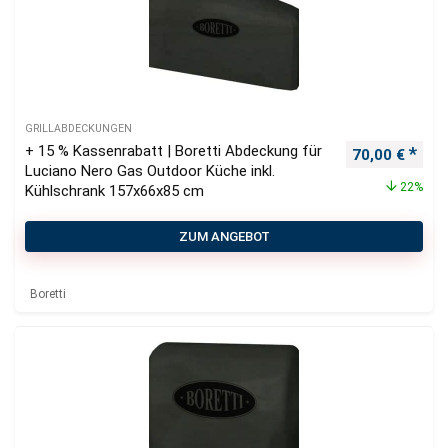
GRILLABDECKUNGEN
+ 15 % Kassenrabatt | Boretti Abdeckung für
Ursprüngliche
Aktu
70,00
€
Luciano Nero Gas Outdoor Küche inkl.
22%
Kühlschrank 157x66x85 cm
ZUM ANGEBOT
Boretti