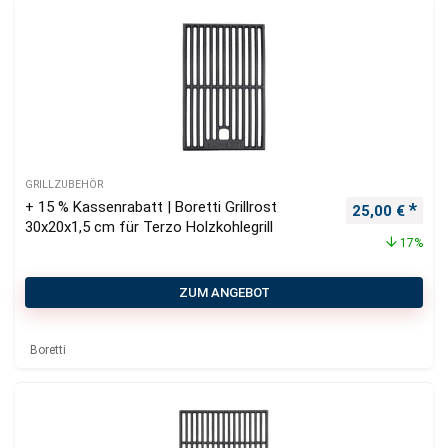
GRILLZUBEHÖR
+ 15 % Kassenrabatt | Boretti Grillrost
Ursprüngliche
Aktu
25,00
€
30x20x1,5 cm für Terzo Holzkohlegrill
17%
ZUM ANGEBOT
Boretti