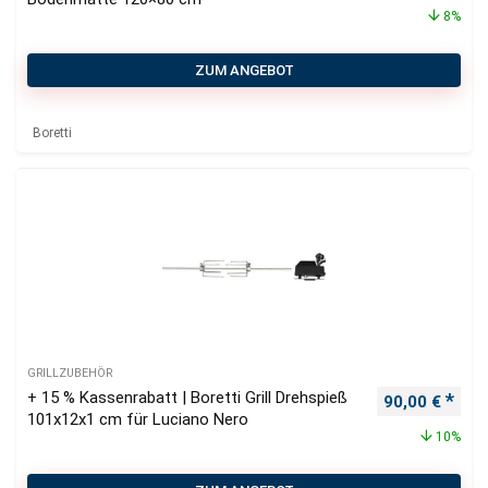
8%
ZUM ANGEBOT
Boretti
GRILLZUBEHÖR
+ 15 % Kassenrabatt | Boretti Grill Drehspieß
Ursprüngliche
Aktu
90,00
€
101x12x1 cm für Luciano Nero
10%