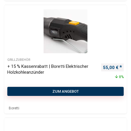
GRILLZUBEHÖR
+ 15 % Kassenrabatt | Boretti Elektrischer
Ursprüngliche
Aktu
55,00
€
Holzkohleanzünder
8%
ZUM ANGEBOT
Boretti