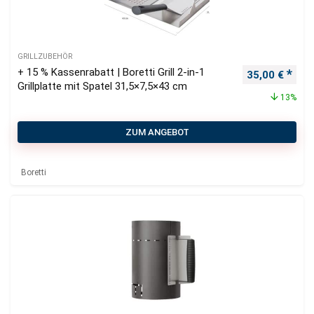
GRILLZUBEHÖR
+ 15 % Kassenrabatt | Boretti Grill 2-in-1
Ursprüngliche
Aktu
35,00
€
Grillplatte mit Spatel 31,5×7,5×43 cm
13%
ZUM ANGEBOT
Boretti