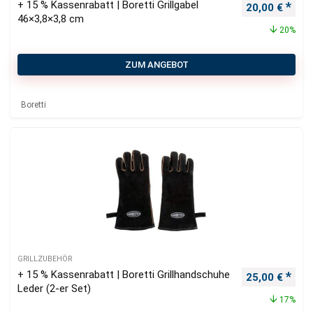
+ 15 % Kassenrabatt | Boretti Grillgabel
Ursprüngliche
Aktu
20,00
€
46×3,8×3,8 cm
20%
ZUM ANGEBOT
Boretti
GRILLZUBEHÖR
+ 15 % Kassenrabatt | Boretti Grillhandschuhe
Ursprüngliche
Aktu
25,00
€
Leder (2-er Set)
17%