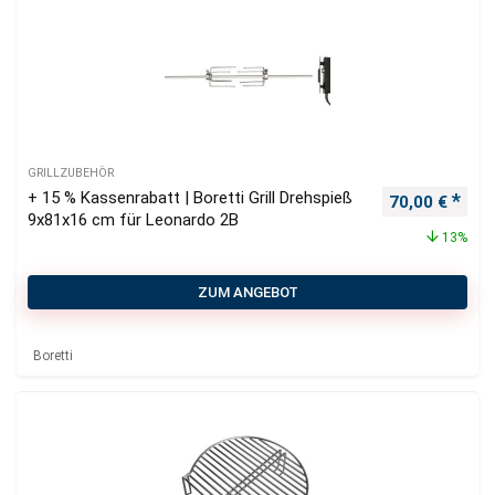
GRILLZUBEHÖR
+ 15 % Kassenrabatt | Boretti Grill Drehspieß
Ursprüngliche
Aktu
70,00
€
9x81x16 cm für Leonardo 2B
13%
ZUM ANGEBOT
Boretti