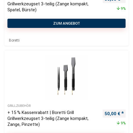
Grillwerkzeugset 3-teilig (Zange kompakt,
9%
Spatel, Bürste)
ZUM ANGEBOT
Boretti
GRILLZUBEHÖR
+ 15 % Kassenrabatt | Boretti Grill
Ursprüngliche
Aktu
50,00
€
Grillwerkzeugset 3-teilig (Zange kompakt,
9%
Zange, Pinzette)