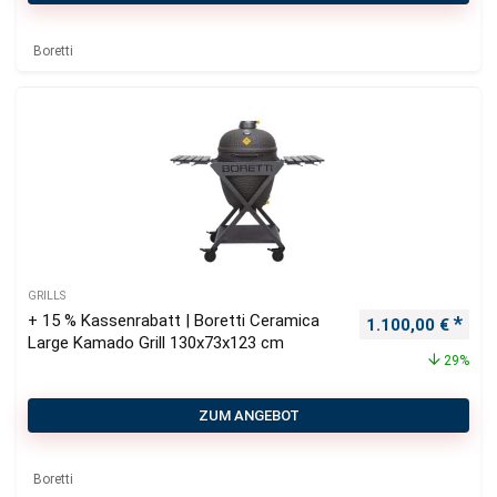
Boretti
GRILLS
+ 15 % Kassenrabatt | Boretti Ceramica
Ursprünglicher P
Aktu
1.100,00
€
Large Kamado Grill 130x73x123 cm
29%
ZUM ANGEBOT
Boretti