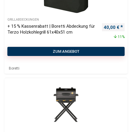
GRILLABDECKUNGEN
+ 15 % Kassenrabatt | Boretti Abdeckung für
Ursprüngliche
Aktu
40,00
€
Terzo Holzkohlegrill 61x40x51 cm
11%
ZUM ANGEBOT
Boretti