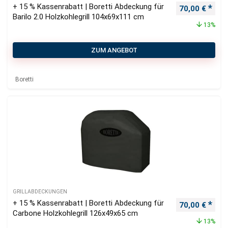
+ 15 % Kassenrabatt | Boretti Abdeckung für
Ursprüngliche
Aktu
70,00
€
Barilo 2.0 Holzkohlegrill 104x69x111 cm
13%
ZUM ANGEBOT
Boretti
GRILLABDECKUNGEN
+ 15 % Kassenrabatt | Boretti Abdeckung für
Ursprüngliche
Aktu
70,00
€
Carbone Holzkohlegrill 126x49x65 cm
13%