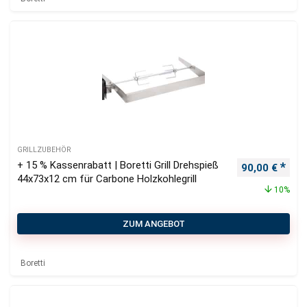
GRILLZUBEHÖR
+ 15 % Kassenrabatt | Boretti Grill Drehspieß
Ursprüngliche
Aktu
90,00
€
44x73x12 cm für Carbone Holzkohlegrill
10%
ZUM ANGEBOT
Boretti