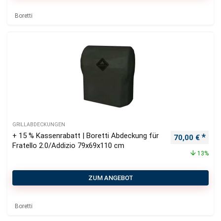
Boretti
GRILLABDECKUNGEN
+ 15 % Kassenrabatt | Boretti Abdeckung für
Ursprüngliche
Aktu
70,00
€
Fratello 2.0/Addizio 79x69x110 cm
13%
ZUM ANGEBOT
Boretti