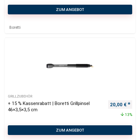
ZUM ANGEBOT
Boretti
GRILLZUBEHÖR
+ 15 % Kassenrabatt | Boretti Grillpinsel
Ursprüngliche
Aktu
20,00
€
46×3,5×3,5 cm
13%
ZUM ANGEBOT