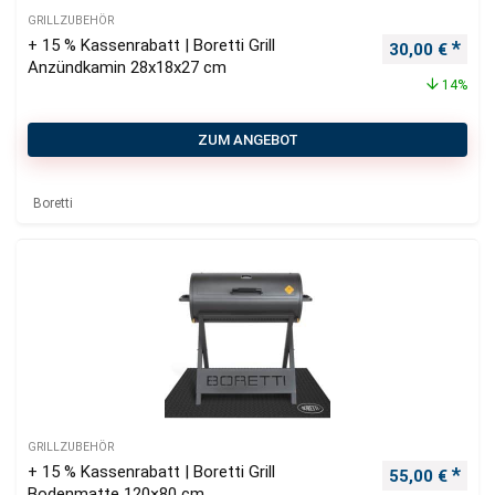
GRILLZUBEHÖR
+ 15 % Kassenrabatt | Boretti Grill
Ursprüngliche
Aktu
30,00
€
Anzündkamin 28x18x27 cm
14%
ZUM ANGEBOT
Boretti
GRILLZUBEHÖR
+ 15 % Kassenrabatt | Boretti Grill
Ursprüngliche
Aktu
55,00
€
Bodenmatte 120×80 cm