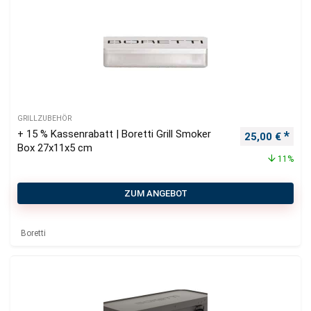
GRILLZUBEHÖR
+ 15 % Kassenrabatt | Boretti Grill Smoker
Ursprüngliche
Aktu
25,00
€
Box 27x11x5 cm
11%
ZUM ANGEBOT
Boretti