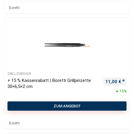
Boretti
GRILLZUBEHÖR
+ 15 % Kassenrabatt | Boretti Grillpinzette
Ursprüngliche
Aktu
11,00
€
30×6,5×2 cm
15%
ZUM ANGEBOT
Boretti