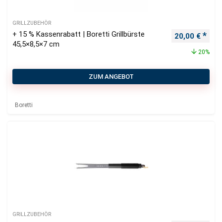
GRILLZUBEHÖR
+ 15 % Kassenrabatt | Boretti Grillbürste
Ursprüngliche
Aktu
20,00
€
45,5×8,5×7 cm
20%
ZUM ANGEBOT
Boretti
GRILLZUBEHÖR