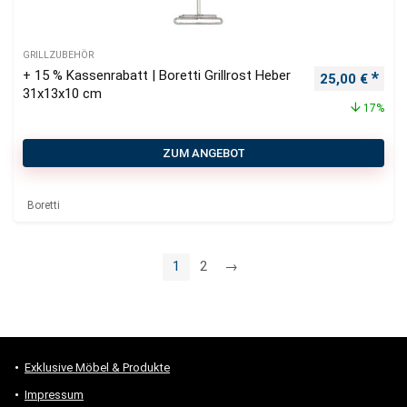
GRILLZUBEHÖR
+ 15 % Kassenrabatt | Boretti Grillrost Heber
Ursprüngliche
Aktu
25,00
€
31x13x10 cm
17%
ZUM ANGEBOT
Boretti
1
2
→
Exklusive Möbel & Produkte
Impressum