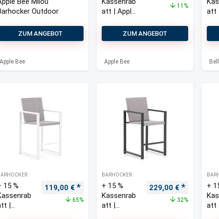
Apple Bee Milou
Kassenrab
Kas
11%
Barhocker Outdoor
att | Apple
att 
Bee Milou
Bel
Barhocker
Are
ZUM ANGEBOT
ZUM ANGEBOT
Outdoor
Bar
Apple Bee
Apple Bee
Bel
BARHOCKER
BARHOCKER
BAR
+ 15 %
+ 15 %
+ 1
Ursprünglicher Preis war: 339,00 €
Aktueller Preis ist: 119,00 €.
Ursprünglicher Prei
Aktueller 
119,00
€
229,00
€
Kassenrab
Kassenrab
Kas
65%
32%
tt |
att |
att 
Bellagio
Bellagio
Bel