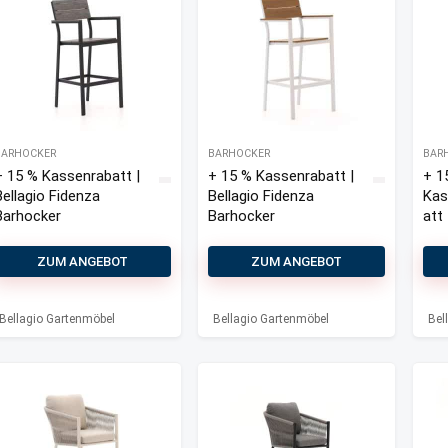
BARHOCKER
BARHOCKER
BAR
+ 15 % Kassenrabatt |
+ 15 % Kassenrabatt |
+ 1
Bellagio Fidenza
Bellagio Fidenza
Kas
Barhocker
Barhocker
att 
Bel
Fid
ZUM ANGEBOT
ZUM ANGEBOT
Bar
Out
Bellagio Gartenmöbel
Bellagio Gartenmöbel
Bel