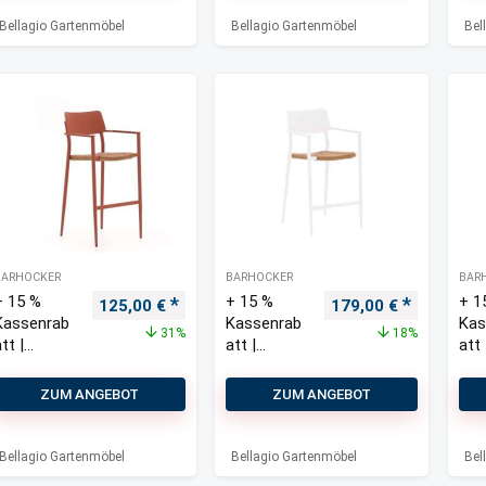
Outdoor
Outdoor
Stapelbar
Stapelbar
Bellagio Gartenmöbel
Bellagio Gartenmöbel
Bel
BARHOCKER
BARHOCKER
BAR
+ 15 %
+ 15 %
+ 1
Ursprünglicher Preis war: 180,00 €
Aktueller Preis ist: 125,00 €.
Ursprünglicher Prei
Aktueller 
125,00
€
179,00
€
Kassenrab
Kassenrab
Kas
31%
18%
tt |
att |
att 
Bellagio
Bellagio
Bel
Cino
Cino
Cin
ZUM ANGEBOT
ZUM ANGEBOT
Barhocker
Barhocker
Bar
Outdoor
Outdoor
Out
Stapelbar
stapelbar
sta
Bellagio Gartenmöbel
Bellagio Gartenmöbel
Bel