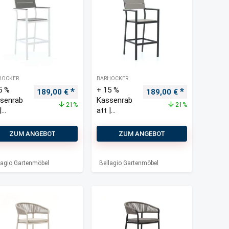
HOCKER
BARHOCKER
5 %
+ 15 %
Ursprünglicher Preis war: 239,00 €
Aktueller Preis ist: 189,00 €.
Ursprünglicher Preis w
Aktueller Pre
189,00
€
189,00
€
senrab
Kassenrab
21%
21%
|
att |
lagio
Bellagio
enza
Fidenza
ZUM ANGEBOT
ZUM ANGEBOT
hocker
Barhocker
door
Outdoor
lagio Gartenmöbel
Bellagio Gartenmöbel