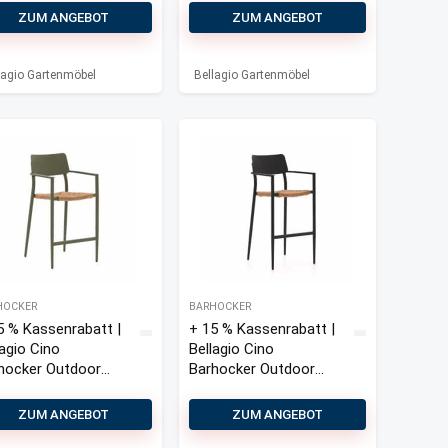
tinoro
Caronia
ZUM ANGEBOT
ZUM ANGEBOT
hocker
Barstuhl
door
pelbar
lagio Gartenmöbel
Bellagio Gartenmöbel
HOCKER
BARHOCKER
5 % Kassenrabatt |
+ 15 % Kassenrabatt |
s war: 180,00 €
Preis ist: 120,00 €.
lagio Cino
Bellagio Cino
hocker Outdoor
Barhocker Outdoor
pelbar
Stapelbar
ZUM ANGEBOT
ZUM ANGEBOT