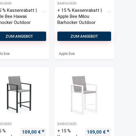
HOCKER
BARHOCKER
5 % Kassenrabatt |
+ 15 % Kassenrabatt |
le Bee Hawaii
Apple Bee Milou
hocker Outdoor
Barhocker Outdoor
ZUM ANGEBOT
ZUM ANGEBOT
le Bee
Apple Bee
HOCKER
BARHOCKER
5 %
+ 15 %
s war: 450,00 €
Preis ist: 399,00 €.
Ursprünglicher Preis war: 339,00 €
Aktueller Preis ist: 109,00 €.
Ursprünglicher Preis w
Aktueller Pre
109,00
€
109,00
€