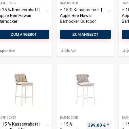
BARHOCKER
BARHOCKER
BAR
+ 15 % Kassenrabatt |
+ 15 % Kassenrabatt |
+ 1
Apple Bee Hawaii
Apple Bee Hawaii
App
Barhocker
Barhocker Outdoor
Bar
ZUM ANGEBOT
ZUM ANGEBOT
Apple Bee
Apple Bee
App
BARHOCKER
BARHOCKER
BAR
+ 15 % Kassenrabatt |
+ 15 %
+ 1
Ursprünglicher Prei
Aktueller 
399,00
€