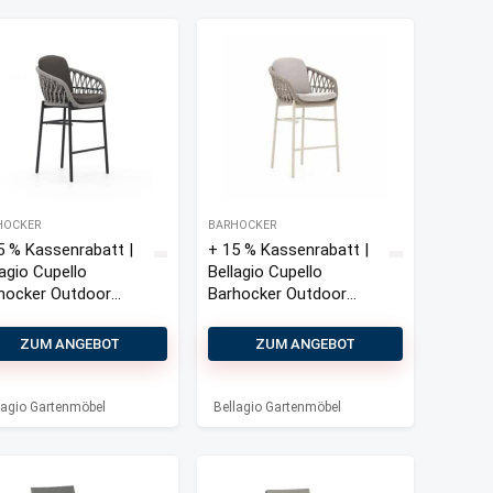
HOCKER
BARHOCKER
5 % Kassenrabatt |
+ 15 % Kassenrabatt |
s war: 219,00 €
Preis ist: 159,95 €.
lagio Cupello
Bellagio Cupello
hocker Outdoor
Barhocker Outdoor
pelbar
stapelbar
ZUM ANGEBOT
ZUM ANGEBOT
lagio Gartenmöbel
Bellagio Gartenmöbel