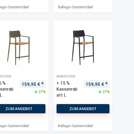
lagio Gartenmöbel
Bellagio Gartenmöbel
HOCKER
BARHOCKER
5 %
+ 15 %
s war: 219,00 €
Preis ist: 179,00 €.
Ursprünglicher Preis war: 219,00 €
Aktueller Preis ist: 159,95 €.
Ursprünglicher Preis w
Aktueller Pre
159,95
€
159,95
€
senrab
Kassenrab
27%
27%
|
att |
lagio
Bellagio
o
Cino
ZUM ANGEBOT
ZUM ANGEBOT
hocker
Barhocker
door
Outdoor
pelbar
stapelbar
lagio Gartenmöbel
Bellagio Gartenmöbel