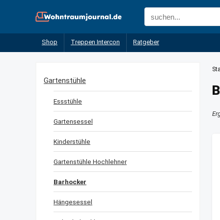
Shop
Treppen Intercon
Ratgeber
Sta
Gartenstühle
B
Essstühle
Er
Gartensessel
Kinderstühle
Gartenstühle Hochlehner
Barhocker
Hängesessel