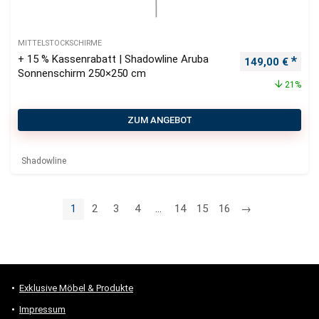
MITTELSTOCKSCHIRME
+ 15 % Kassenrabatt | Shadowline Aruba
Ursprünglicher
Aktu
149,00
€
Sonnenschirm 250×250 cm
21%
ZUM ANGEBOT
Shadowline
1
2
3
4
…
14
15
16
→
Exklusive Möbel & Produkte
Impressum