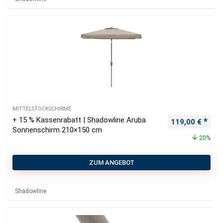
MITTELSTOCKSCHIRME
+ 15 % Kassenrabatt | Shadowline Aruba
Ursprünglicher
Aktu
119,00
€
Sonnenschirm 210×150 cm
20%
ZUM ANGEBOT
Shadowline