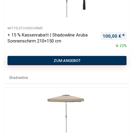
MITTELSTOCKSCHIRME
+ 15 % Kassenrabatt | Shadowline Aruba
Ursprünglicher
Aktu
100,00
€
Sonnenschirm 210×150 cm
23%
ZUM ANGEBOT
Shadowline