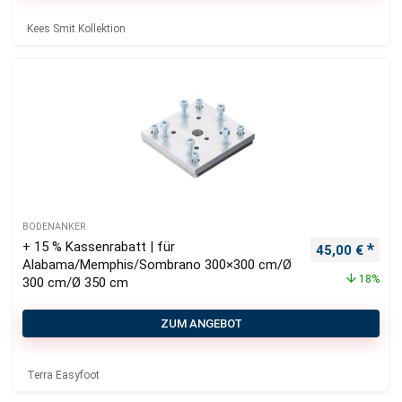
Kees Smit Kollektion
BODENANKER
+ 15 % Kassenrabatt | für
Ursprüngliche
Aktu
45,00
€
Alabama/Memphis/Sombrano 300×300 cm/Ø
18%
300 cm/Ø 350 cm
ZUM ANGEBOT
Terra Easyfoot