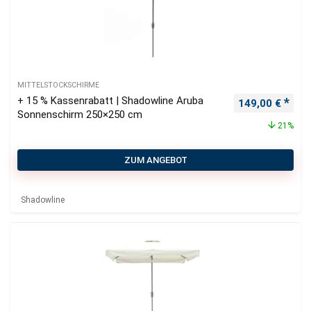
MITTELSTOCKSCHIRME
+ 15 % Kassenrabatt | Shadowline Aruba
Ursprünglicher
Aktu
149,00
€
Sonnenschirm 250×250 cm
21%
ZUM ANGEBOT
Shadowline