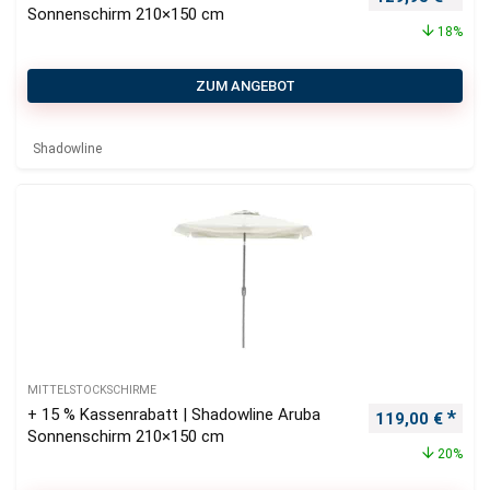
Sonnenschirm 210×150 cm
18%
ZUM ANGEBOT
Shadowline
MITTELSTOCKSCHIRME
+ 15 % Kassenrabatt | Shadowline Aruba
Ursprünglicher
Aktu
119,00
€
Sonnenschirm 210×150 cm
20%