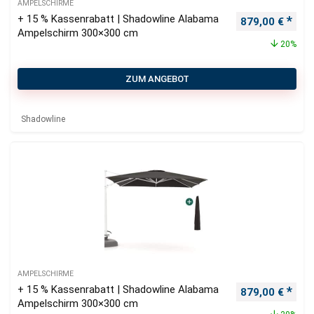
AMPELSCHIRME
+ 15 % Kassenrabatt | Shadowline Alabama
Ursprünglicher
Aktu
879,00
€
Ampelschirm 300×300 cm
20%
ZUM ANGEBOT
Shadowline
AMPELSCHIRME
+ 15 % Kassenrabatt | Shadowline Alabama
Ursprünglicher
Aktu
879,00
€
Ampelschirm 300×300 cm