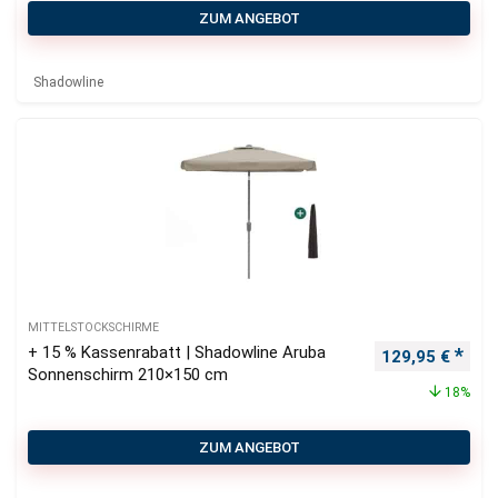
ZUM ANGEBOT
Shadowline
MITTELSTOCKSCHIRME
+ 15 % Kassenrabatt | Shadowline Aruba
Ursprünglicher
Aktu
129,95
€
Sonnenschirm 210×150 cm
18%
ZUM ANGEBOT