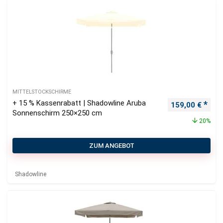
MITTELSTOCKSCHIRME
+ 15 % Kassenrabatt | Shadowline Aruba
Ursprünglicher
Aktu
159,00
€
Sonnenschirm 250×250 cm
20%
ZUM ANGEBOT
Shadowline