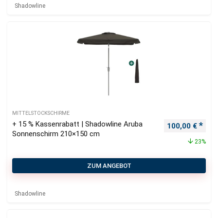
Shadowline
MITTELSTOCKSCHIRME
+ 15 % Kassenrabatt | Shadowline Aruba
Ursprünglicher
Aktu
100,00
€
Sonnenschirm 210×150 cm
23%
ZUM ANGEBOT
Shadowline