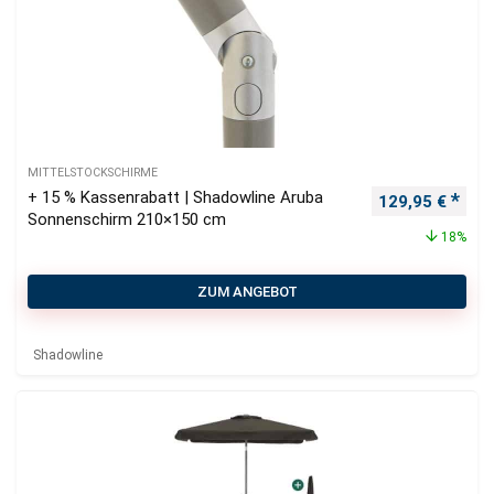
MITTELSTOCKSCHIRME
+ 15 % Kassenrabatt | Shadowline Aruba
Ursprünglicher
Aktu
129,95
€
Sonnenschirm 210×150 cm
18%
ZUM ANGEBOT
Shadowline