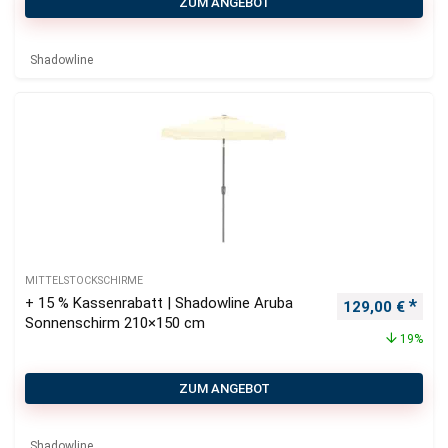
ZUM ANGEBOT
Shadowline
MITTELSTOCKSCHIRME
+ 15 % Kassenrabatt | Shadowline Aruba
Ursprünglicher
Aktu
129,00
€
Sonnenschirm 210×150 cm
19%
ZUM ANGEBOT
Shadowline