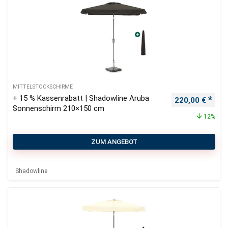
MITTELSTOCKSCHIRME
+ 15 % Kassenrabatt | Shadowline Aruba
Ursprünglicher
Aktu
220,00
€
Sonnenschirm 210×150 cm
12%
ZUM ANGEBOT
Shadowline