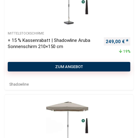
MITTELSTOCKSCHIRME
+ 15 % Kassenrabatt | Shadowline Aruba
Ursprünglicher
Aktu
249,00
€
Sonnenschirm 210×150 cm
19%
ZUM ANGEBOT
Shadowline