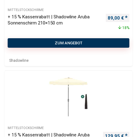
MITTELSTOCKSCHIRME
+ 15 % Kassenrabatt | Shadowline Aruba
Ursprüngliche
Aktu
89,00
€
Sonnenschirm 210×150 cm
18%
ZUM ANGEBOT
Shadowline
MITTELSTOCKSCHIRME
+ 15 % Kassenrabatt | Shadowline Aruba
Ursprünglicher
Aktu
129,95
€