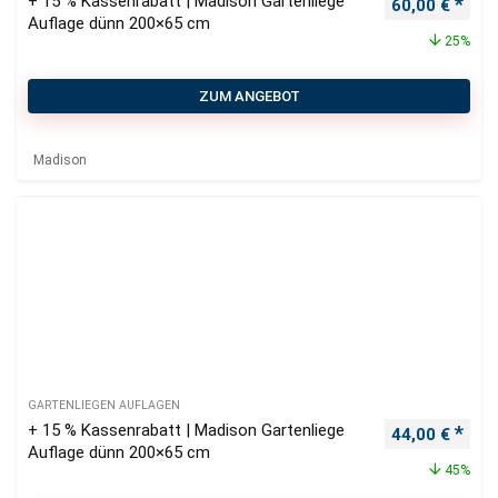
+ 15 % Kassenrabatt | Madison Gartenliege
Ursprüngliche
Aktu
60,00
€
Auflage dünn 200×65 cm
25%
ZUM ANGEBOT
Madison
GARTENLIEGEN AUFLAGEN
+ 15 % Kassenrabatt | Madison Gartenliege
Ursprüngliche
Aktu
44,00
€
Auflage dünn 200×65 cm
45%