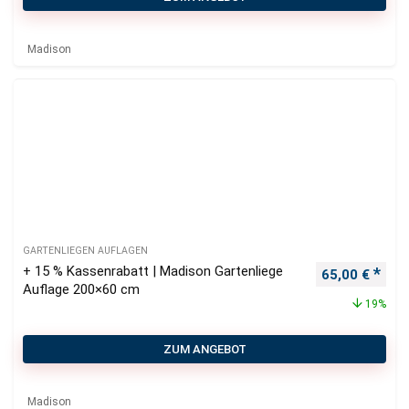
Madison
GARTENLIEGEN AUFLAGEN
+ 15 % Kassenrabatt | Madison Gartenliege
Ursprüngliche
Aktu
65,00
€
Auflage 200×60 cm
19%
ZUM ANGEBOT
Madison