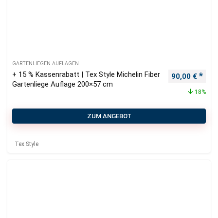
GARTENLIEGEN AUFLAGEN
+ 15 % Kassenrabatt | Tex Style Michelin Fiber
Ursprüngliche
Aktu
90,00
€
Gartenliege Auflage 200×57 cm
18%
ZUM ANGEBOT
Tex Style