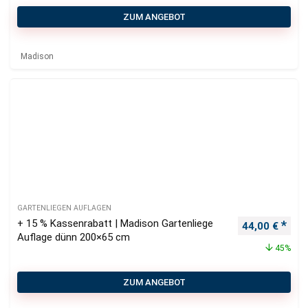
ZUM ANGEBOT
Madison
GARTENLIEGEN AUFLAGEN
+ 15 % Kassenrabatt | Madison Gartenliege
Ursprüngliche
Aktu
44,00
€
Auflage dünn 200×65 cm
45%
ZUM ANGEBOT