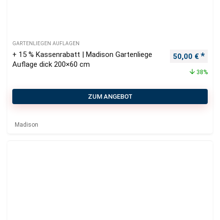
GARTENLIEGEN AUFLAGEN
+ 15 % Kassenrabatt | Madison Gartenliege
Ursprüngliche
Aktu
50,00
€
Auflage dick 200×60 cm
38%
ZUM ANGEBOT
Madison