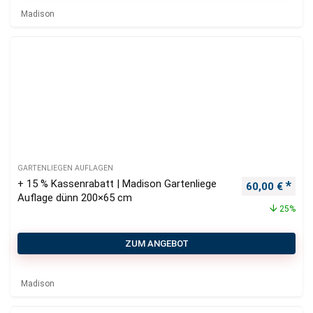
Madison
GARTENLIEGEN AUFLAGEN
+ 15 % Kassenrabatt | Madison Gartenliege
Ursprüngliche
Aktu
60,00
€
Auflage dünn 200×65 cm
25%
ZUM ANGEBOT
Madison