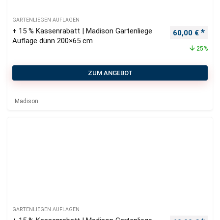
GARTENLIEGEN AUFLAGEN
+ 15 % Kassenrabatt | Madison Gartenliege
Ursprüngliche
Aktu
60,00
€
Auflage dünn 200×65 cm
25%
ZUM ANGEBOT
Madison
GARTENLIEGEN AUFLAGEN