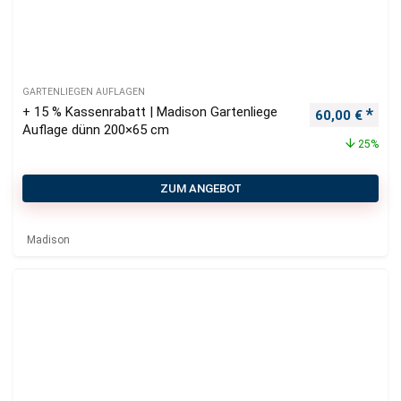
GARTENLIEGEN AUFLAGEN
+ 15 % Kassenrabatt | Madison Gartenliege
Ursprüngliche
Aktu
60,00
€
Auflage dünn 200×65 cm
25%
ZUM ANGEBOT
Madison