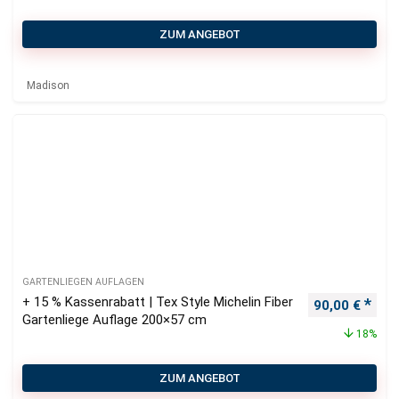
ZUM ANGEBOT
Madison
GARTENLIEGEN AUFLAGEN
+ 15 % Kassenrabatt | Tex Style Michelin Fiber
Ursprüngliche
Aktu
90,00
€
Gartenliege Auflage 200×57 cm
18%
ZUM ANGEBOT