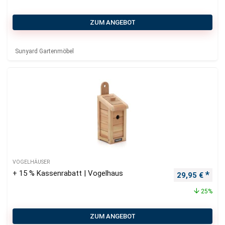
ZUM ANGEBOT
Sunyard Gartenmöbel
VOGELHÄUSER
+ 15 % Kassenrabatt | Vogelhaus
Ursprüngliche
Aktu
29,95
€
25%
ZUM ANGEBOT