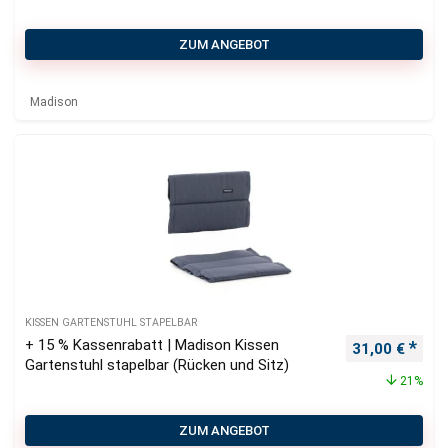
ZUM ANGEBOT
Madison
KISSEN GARTENSTUHL STAPELBAR
+ 15 % Kassenrabatt | Madison Kissen
Ursprüngliche
Aktu
31,00
€
Gartenstuhl stapelbar (Rücken und Sitz)
21%
ZUM ANGEBOT