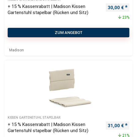
+ 15 % Kassenrabatt | Madison Kissen
Ursprüngliche
Aktu
30,00
€
Gartenstuhl stapelbar (Rücken und Sitz)
23%
ZUM ANGEBOT
Madison
KISSEN GARTENSTUHL STAPELBAR
+ 15 % Kassenrabatt | Madison Kissen
Ursprüngliche
Aktu
31,00
€
Gartenstuhl stapelbar (Rücken und Sitz)
21%