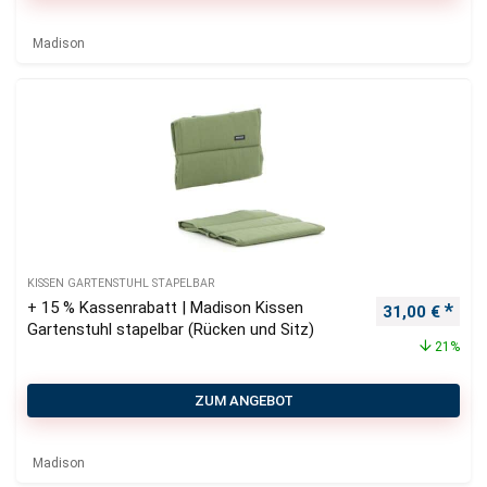
Madison
KISSEN GARTENSTUHL STAPELBAR
+ 15 % Kassenrabatt | Madison Kissen
Ursprüngliche
Aktu
31,00
€
Gartenstuhl stapelbar (Rücken und Sitz)
21%
ZUM ANGEBOT
Madison