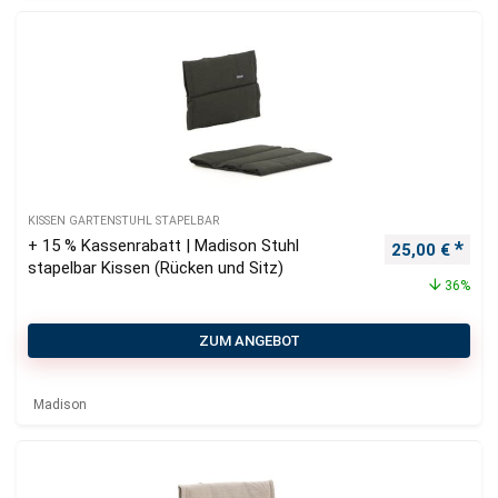
KISSEN GARTENSTUHL STAPELBAR
+ 15 % Kassenrabatt | Madison Stuhl
Ursprüngliche
Aktu
25,00
€
stapelbar Kissen (Rücken und Sitz)
36%
ZUM ANGEBOT
Madison