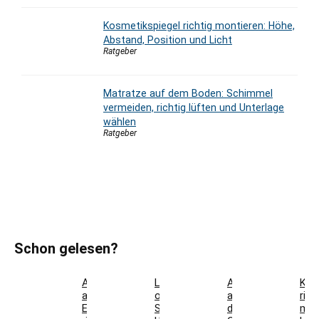
Kosmetikspiegel richtig montieren: Höhe,
Abstand, Position und Licht
Ratgeber
Matratze auf dem Boden: Schimmel
vermeiden, richtig lüften und Unterlage
wählen
Ratgeber
Schon gelesen?
Akustikpaneele
Landhausdiele
Auflaufform
Kos
aus
oder
auf
rich
Eiche
Schiffsboden:
den
mon