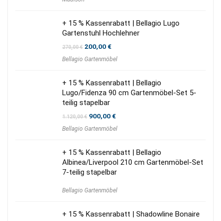
+ 15 % Kassenrabatt | Bellagio Lugo
Gartenstuhl Hochlehner
Ursprünglicher
Aktueller
200,00
€
270,00
€
Preis
Preis
Bellagio Gartenmöbel
war:
ist:
270,00 €
200,00 €.
+ 15 % Kassenrabatt | Bellagio
Lugo/Fidenza 90 cm Gartenmöbel-Set 5-
teilig stapelbar
Ursprünglicher
Aktueller
900,00
€
1.120,00
€
Preis
Preis
Bellagio Gartenmöbel
war:
ist:
1.120,00 €
900,00 €.
+ 15 % Kassenrabatt | Bellagio
Albinea/Liverpool 210 cm Gartenmöbel-Set
7-teilig stapelbar
Bellagio Gartenmöbel
+ 15 % Kassenrabatt | Shadowline Bonaire