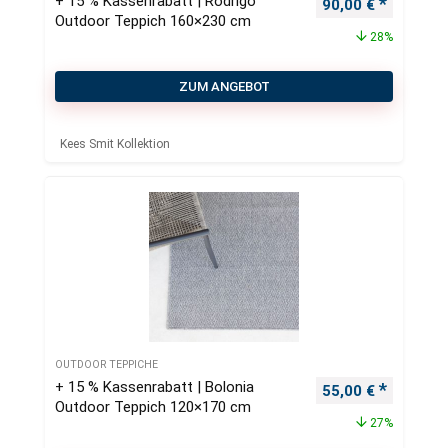
+ 15 % Kassenrabatt | Rodrigo
Ursprünglicher Pr
Aktueller
90,00
€
Outdoor Teppich 160×230 cm
28%
ZUM ANGEBOT
Kees Smit Kollektion
OUTDOOR TEPPICHE
+ 15 % Kassenrabatt | Bolonia
Ursprünglicher Pr
Aktueller
55,00
€
Outdoor Teppich 120×170 cm
27%