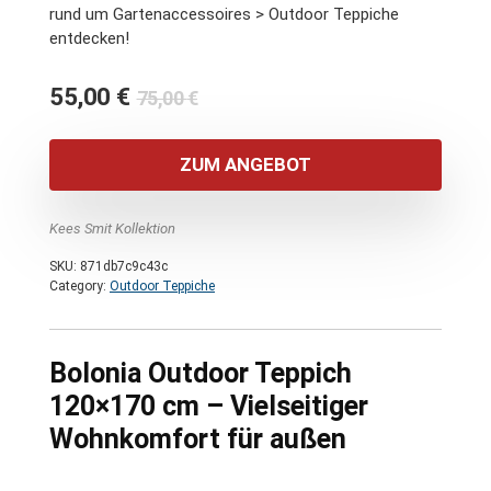
rund um Gartenaccessoires > Outdoor Teppiche
entdecken!
Ursprünglicher
Aktueller
55,00
€
75,00
€
Preis
Preis
war:
ist:
ZUM ANGEBOT
75,00 €
55,00 €.
Kees Smit Kollektion
SKU:
871db7c9c43c
Category:
Outdoor Teppiche
Bolonia Outdoor Teppich
120×170 cm – Vielseitiger
Wohnkomfort für außen