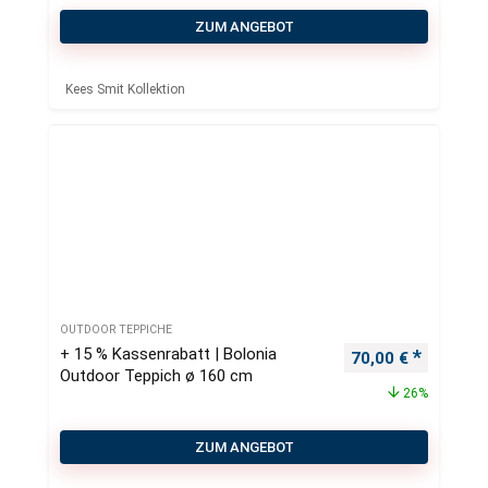
ZUM ANGEBOT
Kees Smit Kollektion
OUTDOOR TEPPICHE
+ 15 % Kassenrabatt | Bolonia
Ursprünglicher Pr
Aktueller
70,00
€
Outdoor Teppich ø 160 cm
26%
ZUM ANGEBOT