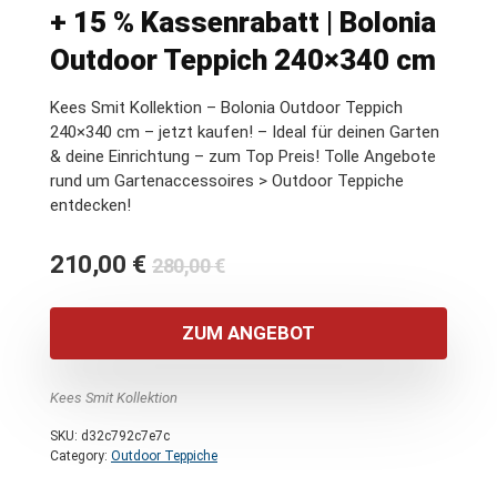
+ 15 % Kassenrabatt | Bolonia
Outdoor Teppich 240×340 cm
Kees Smit Kollektion – Bolonia Outdoor Teppich
240×340 cm – jetzt kaufen! – Ideal für deinen Garten
& deine Einrichtung – zum Top Preis! Tolle Angebote
rund um Gartenaccessoires > Outdoor Teppiche
entdecken!
Ursprünglicher
Aktueller
210,00
€
280,00
€
Preis
Preis
war:
ist:
ZUM ANGEBOT
280,00 €
210,00 €.
Kees Smit Kollektion
SKU:
d32c792c7e7c
Category:
Outdoor Teppiche