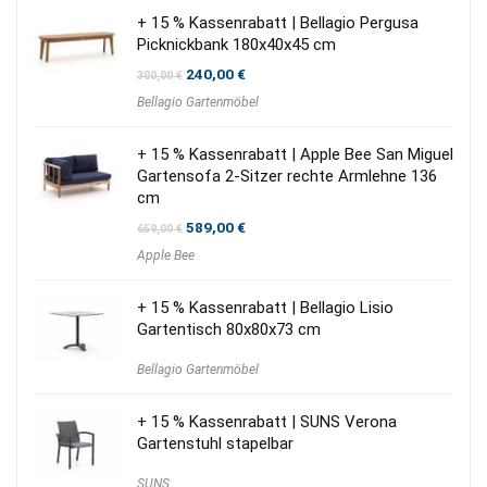
+ 15 % Kassenrabatt | Bellagio Pergusa
Picknickbank 180x40x45 cm
Ursprünglicher
Aktueller
240,00
€
300,00
€
Preis
Preis
Bellagio Gartenmöbel
war:
ist:
300,00 €
240,00 €.
+ 15 % Kassenrabatt | Apple Bee San Miguel
Gartensofa 2-Sitzer rechte Armlehne 136
cm
Ursprünglicher
Aktueller
589,00
€
659,00
€
Preis
Preis
Apple Bee
war:
ist:
659,00 €
589,00 €.
+ 15 % Kassenrabatt | Bellagio Lisio
Gartentisch 80x80x73 cm
Bellagio Gartenmöbel
+ 15 % Kassenrabatt | SUNS Verona
Gartenstuhl stapelbar
SUNS