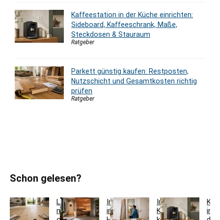
Kaffeestation in der Küche einrichten:
Sideboard, Kaffeeschrank, Maße,
Steckdosen & Stauraum
Ratgeber
Parkett günstig kaufen: Restposten,
Nutzschicht und Gesamtkosten richtig
prüfen
Ratgeber
Schon gelesen?
Laminat
Innensauna
Innentür-
Kaf
mit
im
Komplettset
in
oder
Haus
kaufen:
der