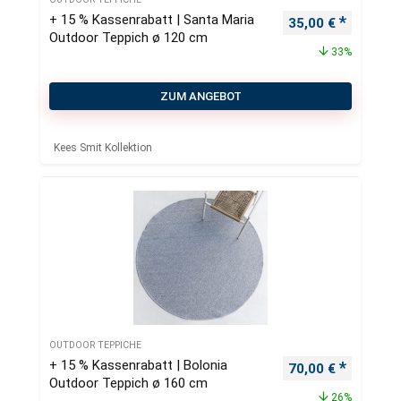
+ 15 % Kassenrabatt | Santa Maria
Ursprünglicher Pr
Aktueller
35,00
€
Outdoor Teppich ø 120 cm
33%
ZUM ANGEBOT
Kees Smit Kollektion
OUTDOOR TEPPICHE
+ 15 % Kassenrabatt | Bolonia
Ursprünglicher Pr
Aktueller
70,00
€
Outdoor Teppich ø 160 cm
26%