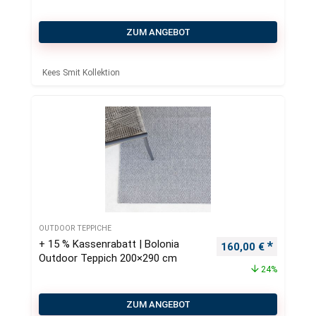
ZUM ANGEBOT
Kees Smit Kollektion
OUTDOOR TEPPICHE
+ 15 % Kassenrabatt | Bolonia
Ursprünglicher Pre
Aktueller
160,00
€
Outdoor Teppich 200×290 cm
24%
ZUM ANGEBOT