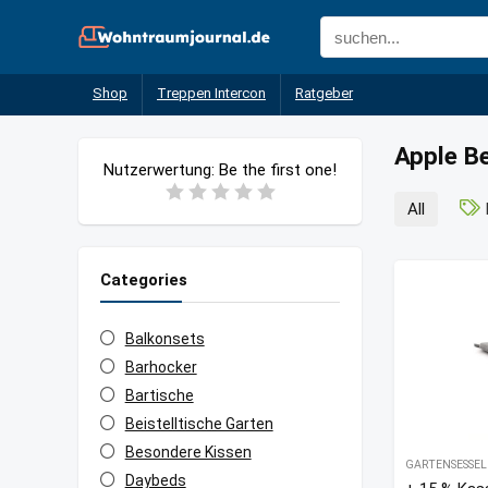
Shop
Treppen Intercon
Ratgeber
Apple B
Nutzerwertung:
Be the first one!
All
Categories
Balkonsets
Barhocker
Bartische
Beistelltische Garten
Besondere Kissen
GARTENSESSEL
Daybeds