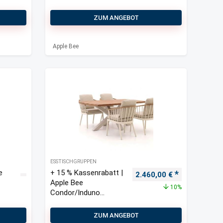
ZUM ANGEBOT
Apple Bee
ESSTISCHGRUPPEN
e
+ 15 % Kassenrabatt |
Ursprünglicher Preis war
Aktueller Pre
2.460,00
€
Apple Bee
10%
Condor/Induno
dänisch oval 180 cm
Gartenmöbel-Set 5-
ZUM ANGEBOT
teilig