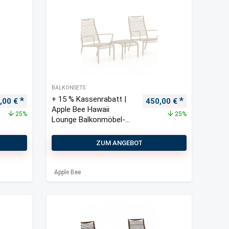
BALKONSETS
+ 15 % Kassenrabatt |
prünglicher Preis war: 600,00 €
Aktueller Preis ist: 450,00 €.
Ursprünglicher Preis w
Aktueller Pre
,00
€
450,00
€
Apple Bee Hawaii
25%
25%
Lounge Balkonmöbel-
Set 3-teilig stapelbar
ZUM ANGEBOT
Apple Bee