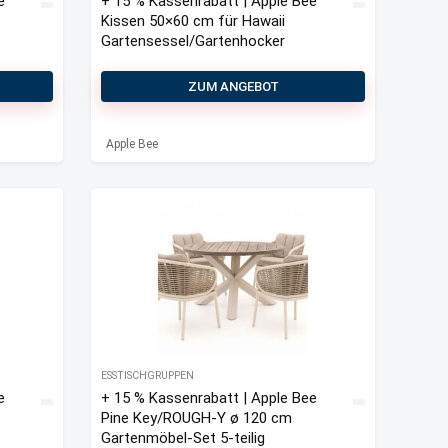
e
+ 15 % Kassenrabatt | Apple Bee
Kissen 50×60 cm für Hawaii
Gartensessel/Gartenhocker
ZUM ANGEBOT
Apple Bee
ESSTISCHGRUPPEN
e
+ 15 % Kassenrabatt | Apple Bee
Pine Key/ROUGH-Y ø 120 cm
Gartenmöbel-Set 5-teilig