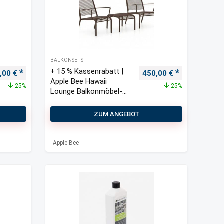
BALKONSETS
+ 15 % Kassenrabatt |
prünglicher Preis war: 600,00 €
Aktueller Preis ist: 450,00 €.
Ursprünglicher Preis w
Aktueller Pre
,00
€
450,00
€
Apple Bee Hawaii
25%
25%
Lounge Balkonmöbel-
Set 3-teilig stapelbar
ZUM ANGEBOT
Apple Bee