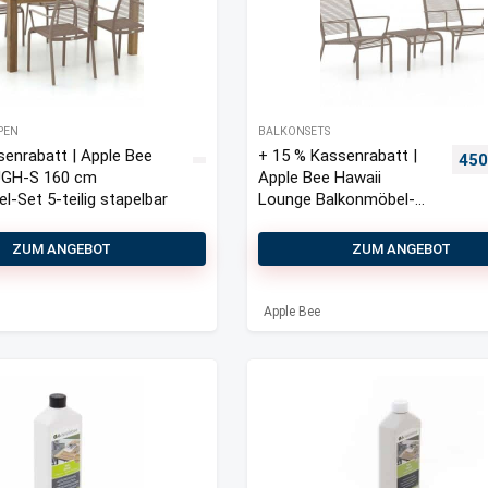
PEN
BALKONSETS
senrabatt | Apple Bee
+ 15 % Kassenrabatt |
Urs
450
UGH-S 160 cm
Apple Bee Hawaii
-Set 5-teilig stapelbar
Lounge Balkonmöbel-
Set 3-teilig stapelbar
ZUM ANGEBOT
ZUM ANGEBOT
Apple Bee