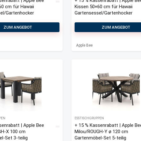
senrabatt | Apple Bee
+ 15 % Kassenrabatt | Apple Be
60 cm für Hawaii
Kissen 50×60 cm für Hawaii
el/Gartenhocker
Gartensessel/Gartenhocker
ZUM ANGEBOT
ZUM ANGEBOT
Apple Bee
PEN
ESSTISCHGRUPPEN
senrabatt | Apple Bee
+ 15 % Kassenrabatt | Apple Be
GH-X 100 cm
Milou/ROUGH-Y ø 120 cm
-Set 3-teilig
Gartenmöbel-Set 5-teilig