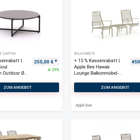
HE GARTEN
BALKONSETS
senrabatt |
+ 15 % Kassenrabatt |
Ursprünglicher Preis war: 320,00 €
Aktueller Preis ist: 255,00 €.
Urs
255,00
€
450
Soul
Apple Bee Hawaii
20%
ch Outdoor Ø
Lounge Balkonmöbel-
74 cm (h: 29,5 cm)
Set 3-teilig stapelbar
ZUM ANGEBOT
ZUM ANGEBOT
Apple Bee