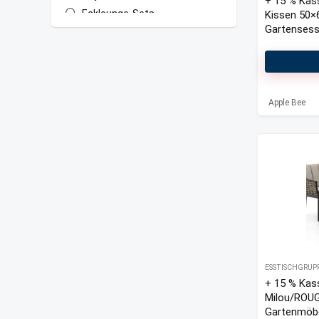
+ 15 % Kas
Ecklounge-Sets
Kissen 50×
Gartensess
Essstühle
Esstische Garten
Esstischgruppen
Gartenbar-Sets
Apple Bee
Gartenhocker
Gartensessel
Gartensofas
Lounge Gartenhocker
Loungetische Garten
Mittelelemente
Outdoor Teppiche
Reinigungsmittel
Sessel-Sofa Lounge-Sets
ESSTISCHGRUP
Sitzkissen Outdoor
+ 15 % Kas
Tabletts
Milou/ROU
Verstellbare Gartenliegen
Gartenmöbel