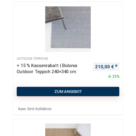
OUTDOOR TEPPICHE
+ 15 % Kassenrabatt | Bolonia
Ursprünglicher Pre
Aktueller
210,00
€
Outdoor Teppich 240×340 cm
25%
ZUM ANGEBOT
Kees Smit Kollektion