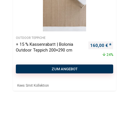
OUTDOOR TEPPICHE
+ 15 % Kassenrabatt | Bolonia
Ursprünglicher Pre
Aktueller
160,00
€
Outdoor Teppich 200×290 cm
24%
ZUM ANGEBOT
Kees Smit Kollektion