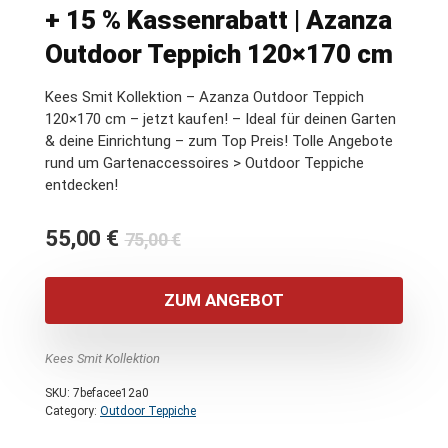
+ 15 % Kassenrabatt | Azanza
Outdoor Teppich 120×170 cm
Kees Smit Kollektion – Azanza Outdoor Teppich
120×170 cm – jetzt kaufen! – Ideal für deinen Garten
& deine Einrichtung – zum Top Preis! Tolle Angebote
rund um Gartenaccessoires > Outdoor Teppiche
entdecken!
Ursprünglicher
Aktueller
55,00
€
75,00
€
Preis
Preis
war:
ist:
ZUM ANGEBOT
75,00 €
55,00 €.
Kees Smit Kollektion
SKU:
7befacee12a0
Category:
Outdoor Teppiche