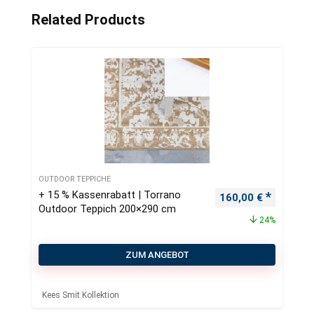
Related Products
OUTDOOR TEPPICHE
+ 15 % Kassenrabatt | Torrano
Ursprünglicher Pre
Aktueller
160,00
€
Outdoor Teppich 200×290 cm
24%
ZUM ANGEBOT
Kees Smit Kollektion