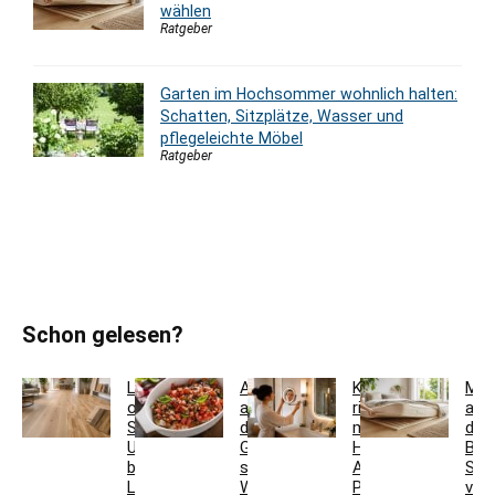
wählen
Ratgeber
Garten im Hochsommer wohnlich halten:
Schatten, Sitzplätze, Wasser und
pflegeleichte Möbel
Ratgeber
Schon gelesen?
Landhausdiele
Auflaufform
Kosmetikspiegel
Mat
oder
auf
richtig
auf
Schiffsboden:
den
montieren:
de
Unterschiede
Grill
Höhe,
Bod
bei
stellen:
Abstand,
Sch
Laminat
Welche
Position
ver