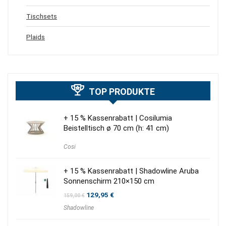
Tischsets
Plaids
TOP PRODUKTE
+ 15 % Kassenrabatt | Cosilumia
Beistelltisch ø 70 cm (h: 41 cm)
Cosi
+ 15 % Kassenrabatt | Shadowline Aruba
Sonnenschirm 210×150 cm
Ursprünglicher
Aktueller
129,95
€
159,00
€
Preis
Preis
Shadowline
war:
ist:
159,00 €
129,95 €.