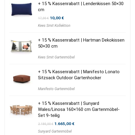
+ 15 % Kassenrabatt | Lendenkissen 50×30
cm
Ursprünglicher
Aktueller
10,00
€
17,00
€
Preis
Preis
Kees Smit Kollektion
war:
ist:
17,00 €
10,00 €.
+ 15 % Kassenrabatt | Hartman Dekokissen
50×30 cm
Kees Smit Gartenmöbel
+ 15 % Kassenrabatt | Manifesto Lonato
Sitzsack Outdoor Gartenhocker
Manifesto Gartenmöbel
+ 15 % Kassenrabatt | Sunyard
Wales/Linosa 160×160 cm Gartenmöbel-
Set 9-teilig
Ursprünglicher
Aktueller
1.665,00
€
2.180,00
€
Preis
Preis
Sunyard Gartenmöbel
war:
ist: