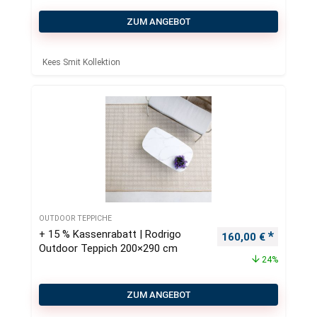
ZUM ANGEBOT
Kees Smit Kollektion
OUTDOOR TEPPICHE
+ 15 % Kassenrabatt | Rodrigo
Ursprünglicher Pre
Aktueller
160,00
€
Outdoor Teppich 200×290 cm
24%
ZUM ANGEBOT