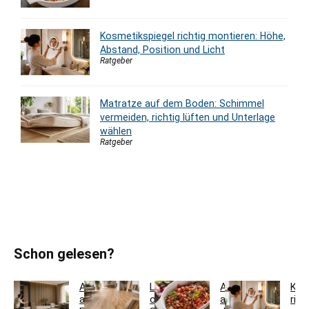
Kosmetikspiegel richtig montieren: Höhe,
Abstand, Position und Licht
Ratgeber
Matratze auf dem Boden: Schimmel
vermeiden, richtig lüften und Unterlage
wählen
Ratgeber
Schon gelesen?
Akustikpaneele
Landhausdiele
Auflaufform
Kos
aus
oder
auf
rich