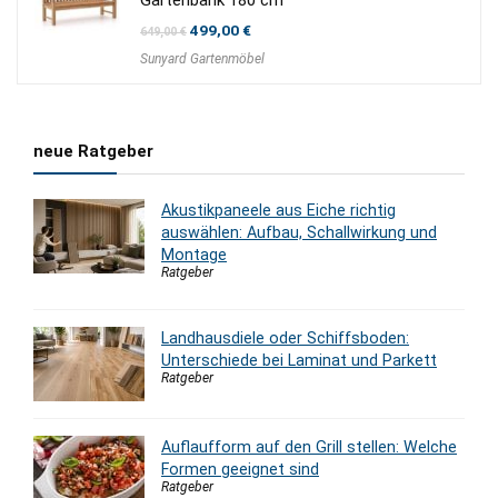
Ursprünglicher
Aktueller
499,00
€
649,00
€
Preis
Preis
Sunyard Gartenmöbel
war:
ist:
649,00 €
499,00 €.
neue Ratgeber
Akustikpaneele aus Eiche richtig
auswählen: Aufbau, Schallwirkung und
Montage
Ratgeber
Landhausdiele oder Schiffsboden:
Unterschiede bei Laminat und Parkett
Ratgeber
Auflaufform auf den Grill stellen: Welche
Formen geeignet sind
Ratgeber