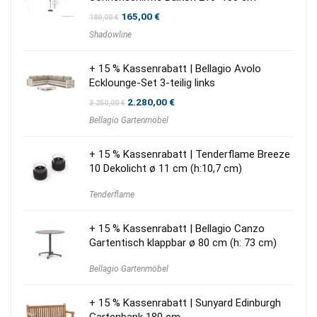
Ursprünglicher
Aktueller
165,00
€
180,00
€
Preis
Preis
Shadowline
war:
ist:
180,00 €
165,00 €.
+ 15 % Kassenrabatt | Bellagio Avolo
Ecklounge-Set 3-teilig links
Ursprünglicher
Aktueller
2.280,00
€
3.250,00
€
Preis
Preis
Bellagio Gartenmöbel
war:
ist:
3.250,00 €
2.280,00 €.
+ 15 % Kassenrabatt | Tenderflame Breeze
10 Dekolicht ø 11 cm (h:10,7 cm)
Tenderflame
+ 15 % Kassenrabatt | Bellagio Canzo
Gartentisch klappbar ø 80 cm (h: 73 cm)
Bellagio Gartenmöbel
+ 15 % Kassenrabatt | Sunyard Edinburgh
Gartenbank 180 cm