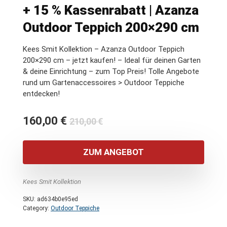
+ 15 % Kassenrabatt | Azanza
Outdoor Teppich 200×290 cm
Kees Smit Kollektion – Azanza Outdoor Teppich
200×290 cm – jetzt kaufen! – Ideal für deinen Garten
& deine Einrichtung – zum Top Preis! Tolle Angebote
rund um Gartenaccessoires > Outdoor Teppiche
entdecken!
Ursprünglicher
Aktueller
160,00
€
210,00
€
Preis
Preis
war:
ist:
ZUM ANGEBOT
210,00 €
160,00 €.
Kees Smit Kollektion
SKU:
ad634b0e95ed
Category:
Outdoor Teppiche