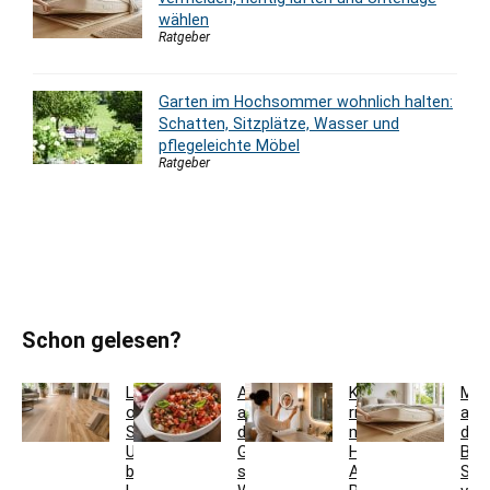
wählen
Ratgeber
Garten im Hochsommer wohnlich halten:
Schatten, Sitzplätze, Wasser und
pflegeleichte Möbel
Ratgeber
Schon gelesen?
Landhausdiele
Auflaufform
Kosmetikspiegel
Mat
oder
auf
richtig
auf
Schiffsboden:
den
montieren:
de
Unterschiede
Grill
Höhe,
Bod
bei
stellen:
Abstand,
Sch