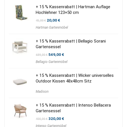
+ 15 % Kassenrabatt | Hartman Auflage
Hochlehner 123×50 cm
Ursprünglicher
Aktueller
20,00
€
45,00
€
Preis
Preis
Hartman Gartenmöbel
war:
ist:
45,00 €
20,00 €.
+ 15 % Kassenrabatt | Bellagio Sorani
Gartensessel
Ursprünglicher
Aktueller
549,00
€
689,00
€
Preis
Preis
Bellagio Gartenmöbel
war:
ist:
689,00 €
549,00 €.
+ 15 % Kassenrabatt | Wicker universelles
Outdoor Kissen 48x48cm Sitz
Madison
+ 15 % Kassenrabatt | Intenso Bellacera
Gartensessel
Ursprünglicher
Aktueller
320,00
€
400,00
€
Preis
Preis
Intenso Gartenmöbel
war:
ist: