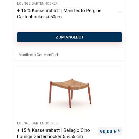
LOUNGE GARTENHOCKER
+ 15 % Kassenrabatt | Manifesto Pergine
Gartenhocker ø 50cm
ZUM ANGEBOT
Manifesto Gartenmöbel
LOUNGE GARTENHOCKER
+ 15 % Kassenrabatt | Bellagio Cino
Ursprünglicher Pr
Aktueller
90,00
€
Lounge Gartenhocker 55×55 cm