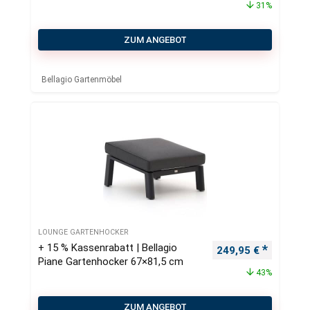
31%
ZUM ANGEBOT
Bellagio Gartenmöbel
LOUNGE GARTENHOCKER
+ 15 % Kassenrabatt | Bellagio
Ursprünglicher Pre
Aktueller
249,95
€
Piane Gartenhocker 67×81,5 cm
43%
ZUM ANGEBOT