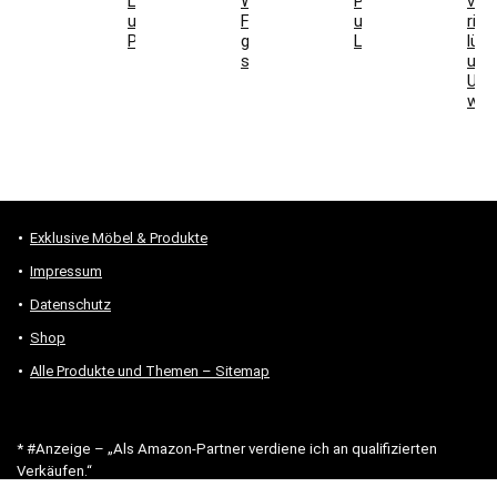
Laminat
Welche
Position
ver
und
Formen
und
rich
Parkett
geeignet
Licht
lüft
sind
und
Unt
wäh
Exklusive Möbel & Produkte
Impressum
Datenschutz
Shop
Alle Produkte und Themen – Sitemap
* #Anzeige – „Als Amazon-Partner verdiene ich an qualifizierten
Verkäufen.“