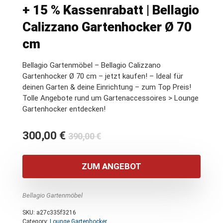
+ 15 % Kassenrabatt | Bellagio
Calizzano Gartenhocker Ø 70
cm
Bellagio Gartenmöbel – Bellagio Calizzano
Gartenhocker Ø 70 cm – jetzt kaufen! – Ideal für
deinen Garten & deine Einrichtung – zum Top Preis!
Tolle Angebote rund um Gartenaccessoires > Lounge
Gartenhocker entdecken!
Ursprünglicher
Aktueller
300,00
€
390,00
€
Preis
Preis
war:
ist:
ZUM ANGEBOT
390,00 €
300,00 €.
Bellagio Gartenmöbel
SKU:
a27c335f3216
Category:
Lounge Gartenhocker