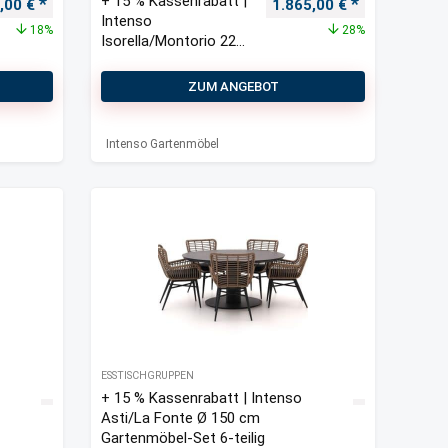
+ 15 % Kassenrabatt |
ünglicher Preis war: 2.010,00 €
Aktueller Preis ist: 1.650,00 €.
Ursprünglicher Preis war
Aktueller Pre
0,00
€
1.865,00
€
Intenso
18%
28%
Isorella/Montorio 220
cm Gartenmöbel-Set
7-teilig
ZUM ANGEBOT
Intenso Gartenmöbel
ESSTISCHGRUPPEN
+ 15 % Kassenrabatt | Intenso
Asti/La Fonte Ø 150 cm
Gartenmöbel-Set 6-teilig