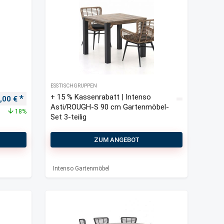
ESSTISCHGRUPPEN
+ 15 % Kassenrabatt | Intenso
ünglicher Preis war: 2.210,00 €
Aktueller Preis ist: 1.810,00 €.
0,00
€
Asti/ROUGH-S 90 cm Gartenmöbel-
18%
Set 3-teilig
ZUM ANGEBOT
Intenso Gartenmöbel