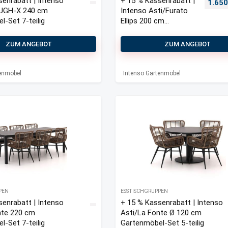
senrabatt | Intenso
+ 15 % Kassenrabatt |
Urspr
1.65
OUGH-X 240 cm
Intenso Asti/Furato
-Set 7-teilig
Ellips 200 cm
Gartenmöbel-Set 7-
teilig
ZUM ANGEBOT
ZUM ANGEBOT
tenmöbel
Intenso Gartenmöbel
PEN
ESSTISCHGRUPPEN
senrabatt | Intenso
+ 15 % Kassenrabatt | Intenso
nte 220 cm
Asti/La Fonte Ø 120 cm
-Set 7-teilig
Gartenmöbel-Set 5-teilig