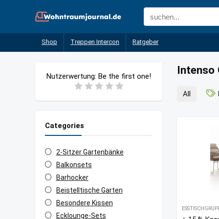
Shop
Treppen Intercon
Ratgeber
Intenso
Nutzerwertung:
Be the first one!
All
Categories
2-Sitzer Gartenbänke
Balkonsets
Barhocker
Beistelltische Garten
Besondere Kissen
ESSTISCHGRUP
Ecklounge-Sets