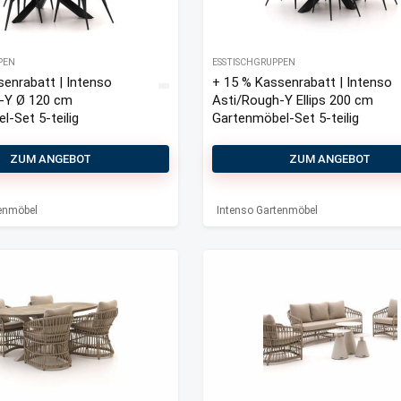
PEN
ESSTISCHGRUPPEN
senrabatt | Intenso
+ 15 % Kassenrabatt | Intenso
-Y Ø 120 cm
Asti/Rough-Y Ellips 200 cm
-Set 5-teilig
Gartenmöbel-Set 5-teilig
ZUM ANGEBOT
ZUM ANGEBOT
tenmöbel
Intenso Gartenmöbel