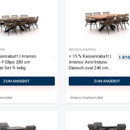
PEN
ESSTISCHGRUPPEN
senrabatt | Intenso
+ 15 % Kassenrabatt |
Urspr
1.81
-Y Ellips 280 cm
Intenso Asti/Induno
-Set 9-teilig
Dänisch oval 240 cm
Gartenmöbel-Set 7-
teilig
ZUM ANGEBOT
ZUM ANGEBOT
tenmöbel
Intenso Gartenmöbel