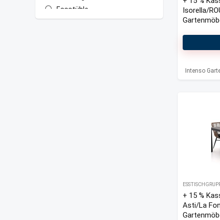
+ 15 % Kas
Essstühle
Isorella/R
Gartenmöbel
Esstisch Lounge-Sets
Esstischgruppen
Gartenbar-Sets
Gartenhocker
Intenso Gar
Gartenmöbel-Sets
Gartensessel
Gartensofas
Gartenstühle
Gartenstühle Hochlehner
Lounge Gartenhocker
Loungetische Garten
Sessel-Sofa Lounge-Sets
Sitzkissen Outdoor
ESSTISCHGRUP
Verstellbare Gartenliegen
+ 15 % Kas
All categories
Asti/La Fo
Gartenmöbel