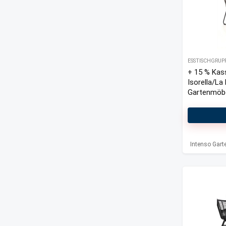
ESSTISCHGRUP
+ 15 % Kas
Isorella/La
Gartenmöbel
Intenso Gar