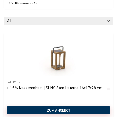
Blumentöpfe
Chaiselongue Lounge-Sets
Daybeds
All
Ecklounge-Sets
Essstühle
Esstische Garten
Esstischgruppen
Gartenbank Auflagen
Gartenbar-Sets
Gartenliegen
Gartensessel
Gartensofas
LATERNEN
Laternen
+ 15 % Kassenrabatt | SUNS Sam Laterne 16x17x28 cm
Lounge Gartenhocker
Loungetische Garten
Outdoor Teppiche
ZUM ANGEBOT
Poufs