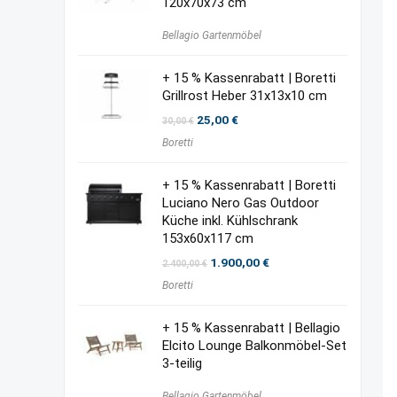
120x70x73 cm
Bellagio Gartenmöbel
+ 15 % Kassenrabatt | Boretti
Grillrost Heber 31x13x10 cm
Ursprünglicher
Aktueller
25,00
€
30,00
€
Preis
Preis
Boretti
war:
ist:
30,00 €
25,00 €.
+ 15 % Kassenrabatt | Boretti
Luciano Nero Gas Outdoor
Küche inkl. Kühlschrank
153x60x117 cm
Ursprünglicher
Aktueller
1.900,00
€
2.400,00
€
Preis
Preis
Boretti
war:
ist:
2.400,00 €
1.900,00 €.
+ 15 % Kassenrabatt | Bellagio
Elcito Lounge Balkonmöbel-Set
3-teilig
Bellagio Gartenmöbel