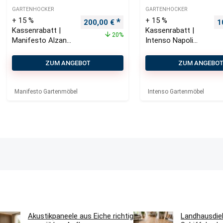
GARTENHOCKER
GARTENHOCKER
+ 15 %
+ 15 %
Ursprünglicher Preis war: 250,00 €
Aktueller Preis ist: 200,00 €.
U
200,00
€
1
Kassenrabatt |
Kassenrabatt |
20%
Manifesto Alzano
Intenso Napoli
Lounge
Lounge
Gartenhocker
Gartenhocker
ZUM ANGEBOT
ZUM ANGEBO
78×78 cm
Manifesto Gartenmöbel
Intenso Gartenmöbel
Akustikpaneele aus Eiche richtig
Landhausdie