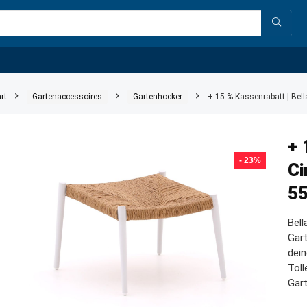
rt
Gartenaccessoires
Gartenhocker
+ 15 % Kassenrabatt | Bel
+ 
- 23%
Ci
5
Bell
Gart
dein
Tol
Gar