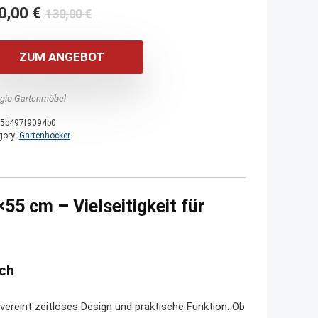
Ursprünglicher
Aktueller
0,00
€
130,00
€
Preis
Preis
war:
ist:
ZUM ANGEBOT
130,00 €
100,00 €.
agio Gartenmöbel
5b497f9094b0
gory:
Gartenhocker
55 cm – Vielseitigkeit für
ich
ereint zeitloses Design und praktische Funktion. Ob