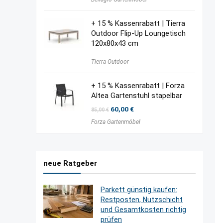
+ 15 % Kassenrabatt | Tierra
Outdoor Flip-Up Loungetisch
120x80x43 cm
Tierra Outdoor
+ 15 % Kassenrabatt | Forza
Altea Gartenstuhl stapelbar
Ursprünglicher
Aktueller
60,00
€
85,00
€
Preis
Preis
Forza Gartenmöbel
war:
ist:
85,00 €
60,00 €.
neue Ratgeber
Parkett günstig kaufen:
Restposten, Nutzschicht
und Gesamtkosten richtig
prüfen