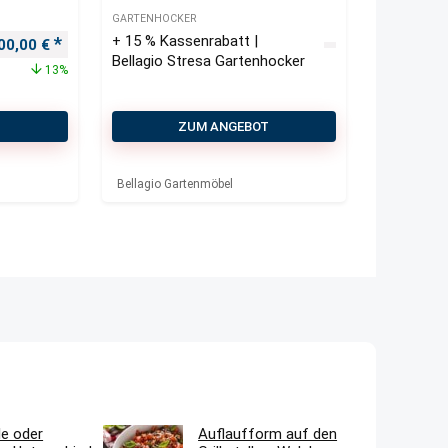
GARTENHOCKER
+ 15 % Kassenrabatt |
rsprünglicher Preis war: 115,00 €
Aktueller Preis ist: 100,00 €.
00,00
€
Bellagio Stresa Gartenhocker
13%
T
ZUM ANGEBOT
Bellagio Gartenmöbel
le oder
Auflaufform auf den