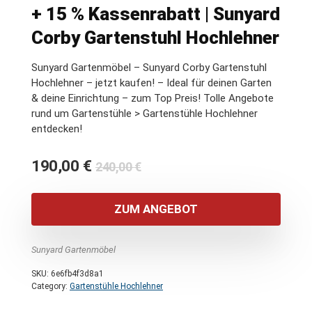
+ 15 % Kassenrabatt | Sunyard
Corby Gartenstuhl Hochlehner
Sunyard Gartenmöbel – Sunyard Corby Gartenstuhl
Hochlehner – jetzt kaufen! – Ideal für deinen Garten
& deine Einrichtung – zum Top Preis! Tolle Angebote
rund um Gartenstühle > Gartenstühle Hochlehner
entdecken!
Ursprünglicher
Aktueller
190,00
€
240,00
€
Preis
Preis
war:
ist:
ZUM ANGEBOT
240,00 €
190,00 €.
Sunyard Gartenmöbel
SKU:
6e6fb4f3d8a1
Category:
Gartenstühle Hochlehner