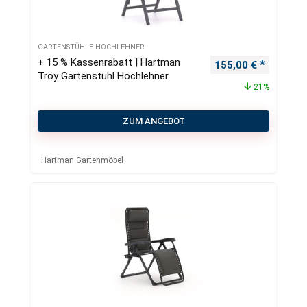
GARTENSTÜHLE HOCHLEHNER
+ 15 % Kassenrabatt | Hartman
Ursprünglicher Pre
Aktueller
155,00
€
Troy Gartenstuhl Hochlehner
21%
ZUM ANGEBOT
Hartman Gartenmöbel