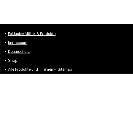
Exklusive Möbel & Produkte
Impressum
Datenschutz
Shop
Alle Produkte und Themen – Sitemap
* #Anzeige – „Als Amazon-Partner verdiene ich an qualifizierten
Verkäufen.“
Hinweis zu Preisen und Verfügbarkeiten
Sofern Produktpreise und Verfügbarkeiten angezeigt werden,
entsprechen diese dem angegebenen Stand (Datum/Uhrzeit) und
können sich auf der verlinkten Seite jederzeit ändern. Für den Kauf