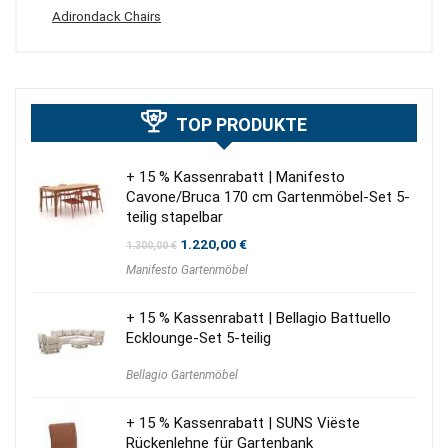
Adirondack Chairs
TOP PRODUKTE
+ 15 % Kassenrabatt | Manifesto
Cavone/Bruca 170 cm Gartenmöbel-Set 5-
teilig stapelbar
Ursprünglicher
Aktueller
1.220,00
€
1.300,00
€
Preis
Preis
Manifesto Gartenmöbel
war:
ist:
1.300,00 €
1.220,00 €.
+ 15 % Kassenrabatt | Bellagio Battuello
Ecklounge-Set 5-teilig
Bellagio Gartenmöbel
+ 15 % Kassenrabatt | SUNS Viëste
Rückenlehne für Gartenbank