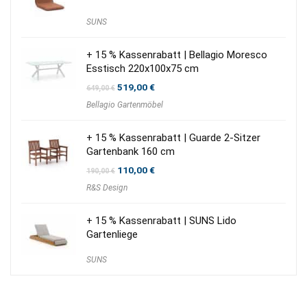
SUNS
+ 15 % Kassenrabatt | Bellagio Moresco
Esstisch 220x100x75 cm
Ursprünglicher
Aktueller
519,00
€
649,00
€
Preis
Preis
Bellagio Gartenmöbel
war:
ist:
649,00 €
519,00 €.
+ 15 % Kassenrabatt | Guarde 2-Sitzer
Gartenbank 160 cm
Ursprünglicher
Aktueller
110,00
€
190,00
€
Preis
Preis
R&S Design
war:
ist:
190,00 €
110,00 €.
+ 15 % Kassenrabatt | SUNS Lido
Gartenliege
SUNS