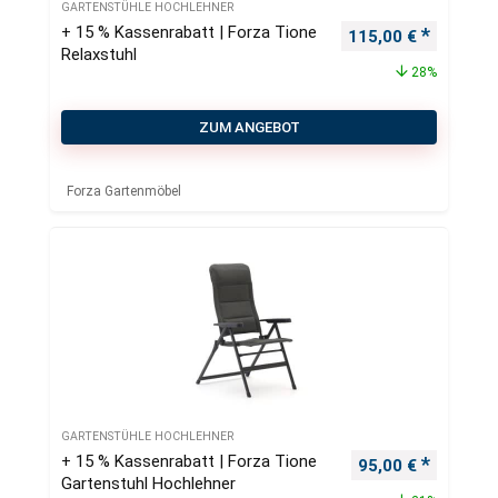
GARTENSTÜHLE HOCHLEHNER
+ 15 % Kassenrabatt | Forza Tione
Ursprünglicher Pre
Aktueller
115,00
€
Relaxstuhl
28%
ZUM ANGEBOT
Forza Gartenmöbel
GARTENSTÜHLE HOCHLEHNER
+ 15 % Kassenrabatt | Forza Tione
Ursprünglicher Pr
Aktueller
95,00
€
Gartenstuhl Hochlehner