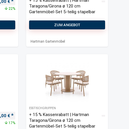
+ 15 % Kassenrabatt | Hartman
ünglicher Preis war: 2.300,00 €
Aktueller Preis ist: 1.800,00 €.
0,00
€
Taragona/Girona ø 120 cm
22%
Gartenmöbel-Set 5-teilig stapelbar
ZUM ANGEBOT
Hartman Gartenmöbel
ESSTISCHGRUPPEN
+ 15 % Kassenrabatt | Hartman
ünglicher Preis war: 1.200,00 €
Aktueller Preis ist: 1.000,00 €.
0,00
€
Taragona/Girona ø 120 cm
17%
Gartenmöbel-Set 5-teilig stapelbar