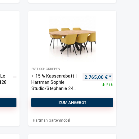
ESSTISCHGRUPPEN
 Le
+ 15 % Kassenrabatt |
Ursprünglicher Preis war
Aktueller Pre
2.765,00
€
 128
Hartman Sophie
21%
Studio/Stephanie 240
cm Gartenmöbel-Set
7-teilig
ZUM ANGEBOT
Hartman Gartenmöbel