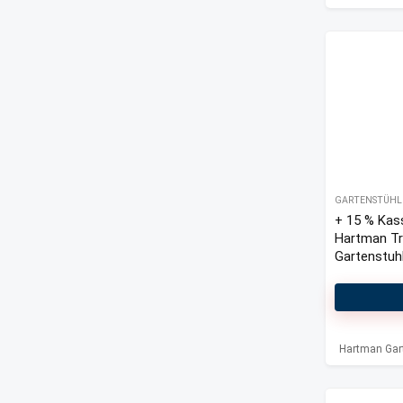
GARTENSTÜHL
+ 15 % Kas
Hartman T
Gartenstuh
mit Brisba
Gartenhock
Hartman Gar