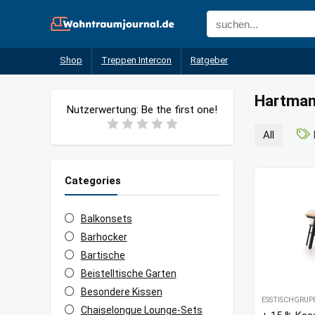
Shop
Treppen Intercon
Ratgeber
Hartman
Nutzerwertung:
Be the first one!
All
Categories
Balkonsets
Barhocker
Bartische
Beistelltische Garten
Besondere Kissen
ESSTISCHGRUP
Chaiselongue Lounge-Sets