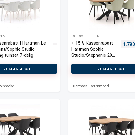
PEN
ESSTISCHGRUPPEN
senrabatt | Hartman Le
+ 15 % Kassenrabatt |
Urspr
1.79
ent/Sophie Studio
Hartman Sophie
g tuinset 7-delig
Studio/Stephanie 200
cm Gartenmöbel-Set
5-teilig
ZUM ANGEBOT
ZUM ANGEBOT
tenmöbel
Hartman Gartenmöbel