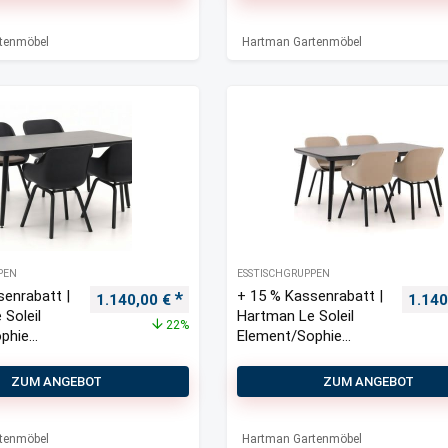
tenmöbel
Hartman Gartenmöbel
PEN
ESSTISCHGRUPPEN
senrabatt |
+ 15 % Kassenrabatt |
Ursprünglicher Preis war: 1.460,00 €
Aktueller Preis ist: 1.140,00 €.
Urspr
1.140,00
€
1.14
 Soleil
Hartman Le Soleil
22%
phie
Element/Sophie
 cm
Studio 170 cm
l-Set 5-
Gartenmöbel-Set 5-
ZUM ANGEBOT
ZUM ANGEBOT
teilig
tenmöbel
Hartman Gartenmöbel