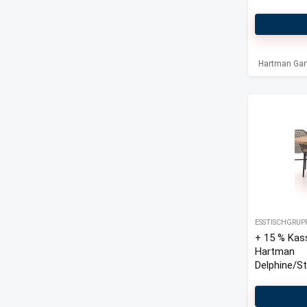
Outdoor Kissen
5-teilig ver
Sessel-Sofa Lounge-Sets
Sitzkissen Outdoor
Verstellbare Gartenliegen
Hartman Gar
All categories
ESSTISCHGRUP
+ 15 % Kas
Hartman
Delphine/S
200 cm Ga
Set 5-teilig