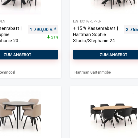
PEN
ESSTISCHGRUPPEN
senrabatt |
+ 15 % Kassenrabatt |
Ursprünglicher Preis war: 2.280,00 €
Aktueller Preis ist: 1.790,00 €.
Urspr
1.790,00
€
2.76
ophie
Hartman Sophie
21%
phanie 200
Studio/Stephanie 240
möbel-Set
cm Gartenmöbel-Set
7-teilig
ZUM ANGEBOT
ZUM ANGEBOT
tenmöbel
Hartman Gartenmöbel