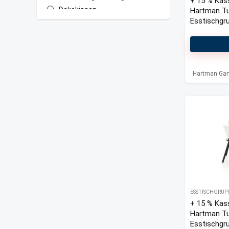
+ 15 % Kas
Dekokissen
Hartman T
Esstischgr
Dicke Auflagen Hochlehner
teilig verste
(Holz Stühle)
Dünne Auflagen Hochlehner
(Textilene Stühle)
Ecklounge-Sets
Hartman Gar
Essstühle
Esstische Garten
Esstischgruppen
Gartenbank Auflagen
Gartenbar-Sets
Gartenhocker
Gartenliegen
Gartensessel
Gartensofas
ESSTISCHGRUP
+ 15 % Kas
Gartenstühle Hochlehner
Hartman T
Loungetische Garten
Esstischgr