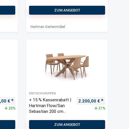
ZUM ANGEBOT
Hartman Gartenmöbel
ESSTISCHGRUPPEN
+ 15 % Kassenrabatt |
ünglicher Preis war: 3.850,00 €
Aktueller Preis ist: 3.080,00 €.
Ursprünglicher Preis war
Aktueller Pre
0,00
€
2.200,00
€
Hartman Flow/San
20%
21%
Sebastian 200 cm
Gartenmöbel-Set 5-
teilig stapelbar
ZUM ANGEBOT