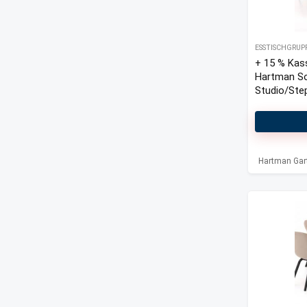
ESSTISCHGRUP
+ 15 % Kas
Hartman S
Studio/Ste
cm Garten
5-teilig
Hartman Gar