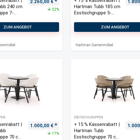
senrabatt |
+ 15 % Kassenrabatt |
Ursprünglicher Preis war: 2.900,00 €
Aktueller Preis ist: 2.260,00 €.
Urspr
2.260,00
€
1.80
ubb 240 cm
Hartman Tubb 185 cm
22%
uppe 7-
Esstischgruppe 5-
llbar
teilig verstellbar
ZUM ANGEBOT
ZUM ANGEBOT
tenmöbel
Hartman Gartenmöbel
PEN
ESSTISCHGRUPPEN
senrabatt |
+ 15 % Kassenrabatt |
Ursprünglicher Preis war: 1.200,00 €
Aktueller Preis ist: 1.000,00 €.
Urspr
1.000,00
€
1.00
ubb
Hartman Tubb
17%
uppe 70 cm
Esstischgruppe 70 cm