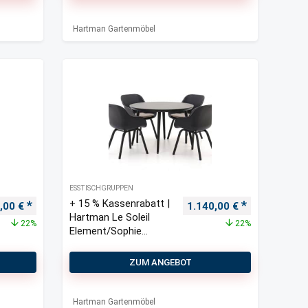
Hartman Gartenmöbel
ESSTISCHGRUPPEN
+ 15 % Kassenrabatt |
ünglicher Preis war: 1.460,00 €
Aktueller Preis ist: 1.140,00 €.
Ursprünglicher Preis war
Aktueller Pre
0,00
€
1.140,00
€
Hartman Le Soleil
22%
22%
Element/Sophie
Studio ø 128 cm
Gartenmöbel-Set 5-
ZUM ANGEBOT
teilig
Hartman Gartenmöbel