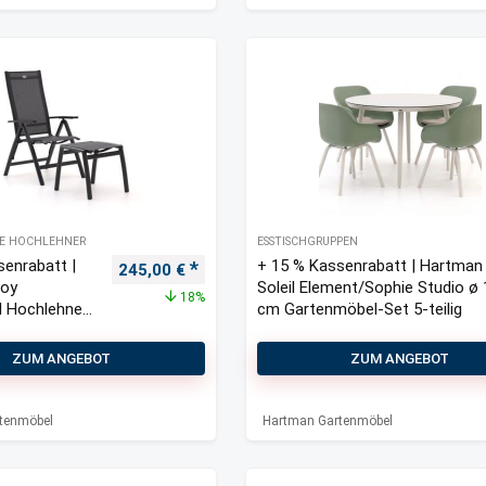
E HOCHLEHNER
ESSTISCHGRUPPEN
senrabatt |
+ 15 % Kassenrabatt | Hartman
Ursprünglicher Preis war: 300,00 €
Aktueller Preis ist: 245,00 €.
245,00
€
roy
Soleil Element/Sophie Studio ø
18%
l Hochlehner
cm Gartenmöbel-Set 5-teilig
ne
er
ZUM ANGEBOT
ZUM ANGEBOT
tenmöbel
Hartman Gartenmöbel