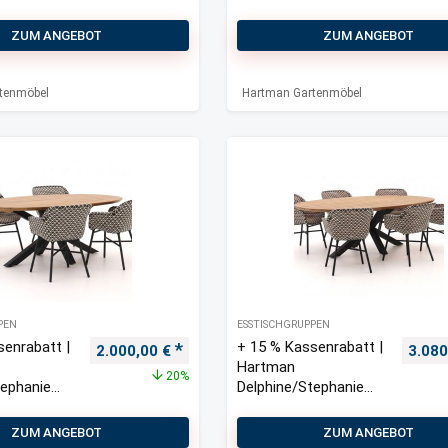
stellbar
5-teilig verstellbar
ZUM ANGEBOT
ZUM ANGEBOT
tenmöbel
Hartman Gartenmöbel
PEN
ESSTISCHGRUPPEN
senrabatt |
+ 15 % Kassenrabatt |
Ursprünglicher Preis war: 2.500,00 €
Aktueller Preis ist: 2.000,00 €.
Urspr
2.000,00
€
3.08
Hartman
20%
tephanie
Delphine/Stephanie
rtenmöbel-
240 cm Gartenmöbel-
Set 7-teilig
ZUM ANGEBOT
ZUM ANGEBOT