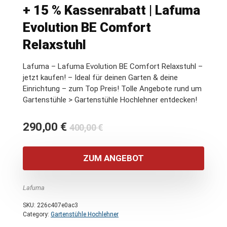
+ 15 % Kassenrabatt | Lafuma
Evolution BE Comfort
Relaxstuhl
Lafuma – Lafuma Evolution BE Comfort Relaxstuhl –
jetzt kaufen! – Ideal für deinen Garten & deine
Einrichtung – zum Top Preis! Tolle Angebote rund um
Gartenstühle > Gartenstühle Hochlehner entdecken!
Ursprünglicher
Aktueller
290,00
€
400,00
€
Preis
Preis
war:
ist:
ZUM ANGEBOT
400,00 €
290,00 €.
Lafuma
SKU:
226c407e0ac3
Category:
Gartenstühle Hochlehner