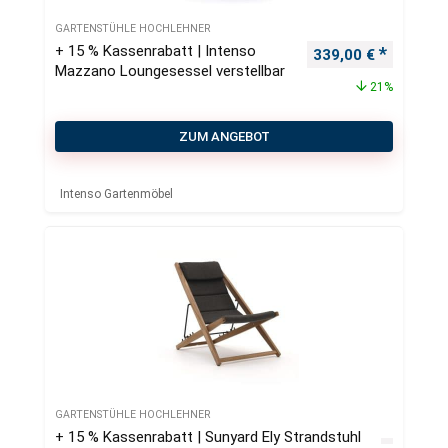
GARTENSTÜHLE HOCHLEHNER
+ 15 % Kassenrabatt | Intenso
Ursprünglicher Pre
Aktueller
339,00
€
Mazzano Loungesessel verstellbar
21%
ZUM ANGEBOT
Intenso Gartenmöbel
GARTENSTÜHLE HOCHLEHNER
+ 15 % Kassenrabatt | Sunyard Ely Strandstuhl