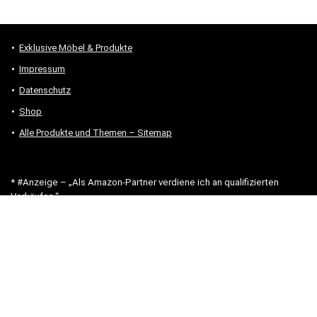
Exklusive Möbel & Produkte
Impressum
Datenschutz
Shop
Alle Produkte und Themen – Sitemap
* #Anzeige – „Als Amazon-Partner verdiene ich an qualifizierten
Verkäufen.“
Hinweis zu Preisen und Verfügbarkeiten
Sofern Produktpreise und Verfügbarkeiten angezeigt werden,
entsprechen diese dem angegebenen Stand (Datum/Uhrzeit) und
können sich auf der verlinkten Seite jederzeit ändern. Für den Kauf
eines Produkts gelten die Angaben zu Preis und Verfügbarkeit, die
zum Kaufzeitpunkt [auf der/den maßgeblichen Amazon-Website(s)]