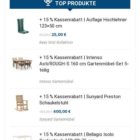
TOP PRODUKTE
+ 15 % Kassenrabatt | Auflage Hochlehner
123×50 cm
Ursprünglicher
Aktueller
25,00
€
50,00
€
Preis
Preis
Kees Smit Kollektion
war:
ist:
50,00 €
25,00 €.
+ 15 % Kassenrabatt | Intenso
Asti/ROUGH-S 160 cm Gartenmöbel-Set 5-
teilig
Intenso Gartenmöbel
+ 15 % Kassenrabatt | Sunyard Preston
Schaukelstuhl
Ursprünglicher
Aktueller
400,00
€
450,00
€
Preis
Preis
Sunyard Gartenmöbel
war:
ist:
450,00 €
400,00 €.
+ 15 % Kassenrabatt | Bellagio Isolo