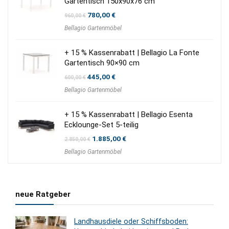
Gartentisch 150x90x76 cm
Ursprünglicher
Aktueller
780,00
€
960,00
€
Preis
Preis
Bellagio Gartenmöbel
war:
ist:
960,00 €
780,00 €.
+ 15 % Kassenrabatt | Bellagio La Fonte
Gartentisch 90×90 cm
Ursprünglicher
Aktueller
445,00
€
600,00
€
Preis
Preis
Bellagio Gartenmöbel
war:
ist:
600,00 €
445,00 €.
+ 15 % Kassenrabatt | Bellagio Esenta
Ecklounge-Set 5-teilig
Ursprünglicher
Aktueller
1.885,00
€
2.850,00
€
Preis
Preis
Bellagio Gartenmöbel
war:
ist:
2.850,00 €
1.885,00 €.
neue Ratgeber
Landhausdiele oder Schiffsboden: