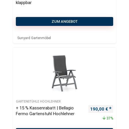
klappbar
ZUM ANGEBOT
Sunyard Gartenmöbel
GARTENSTÜHLE HOCHLEHNER
+ 15 % Kassenrabatt | Bellagio
Ursprünglicher Pre
Aktueller
190,00
€
Fermo Gartenstuhl Hochlehner
37%