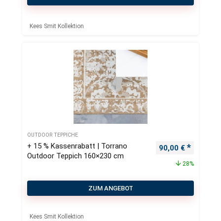
Kees Smit Kollektion
OUTDOOR TEPPICHE
+ 15 % Kassenrabatt | Torrano
Ursprünglicher Pr
Aktueller
90,00
€
Outdoor Teppich 160×230 cm
28%
ZUM ANGEBOT
Kees Smit Kollektion