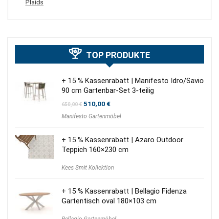
Plaids
TOP PRODUKTE
+ 15 % Kassenrabatt | Manifesto Idro/Savio
90 cm Gartenbar-Set 3-teilig
Ursprünglicher
Aktueller
510,00
€
650,00
€
Preis
Preis
Manifesto Gartenmöbel
war:
ist:
650,00 €
510,00 €.
+ 15 % Kassenrabatt | Azaro Outdoor
Teppich 160×230 cm
Kees Smit Kollektion
+ 15 % Kassenrabatt | Bellagio Fidenza
Gartentisch oval 180×103 cm