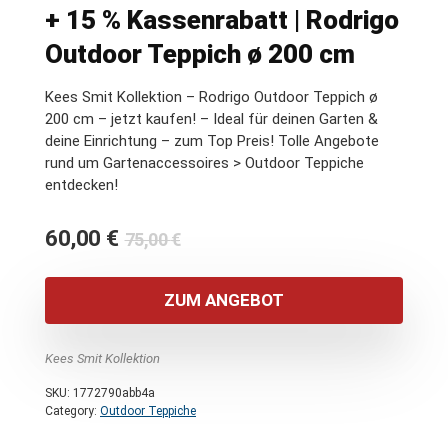
+ 15 % Kassenrabatt | Rodrigo
Outdoor Teppich ø 200 cm
Kees Smit Kollektion – Rodrigo Outdoor Teppich ø
200 cm – jetzt kaufen! – Ideal für deinen Garten &
deine Einrichtung – zum Top Preis! Tolle Angebote
rund um Gartenaccessoires > Outdoor Teppiche
entdecken!
Ursprünglicher
Aktueller
60,00
€
75,00
€
Preis
Preis
war:
ist:
ZUM ANGEBOT
75,00 €
60,00 €.
Kees Smit Kollektion
SKU:
1772790abb4a
Category:
Outdoor Teppiche