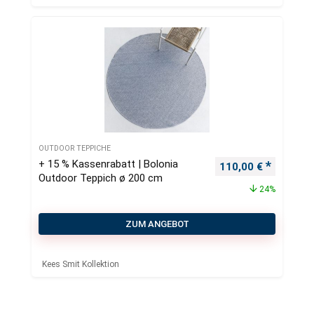
OUTDOOR TEPPICHE
+ 15 % Kassenrabatt | Bolonia
Ursprünglicher Pre
Aktueller
110,00
€
Outdoor Teppich ø 200 cm
24%
ZUM ANGEBOT
Kees Smit Kollektion