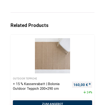
Related Products
OUTDOOR TEPPICHE
+ 15 % Kassenrabatt | Bolonia
Ursprünglicher Pre
Aktueller
160,00
€
Outdoor Teppich 200×290 cm
24%
ZUM ANGEBOT