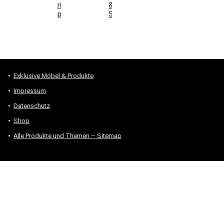
richtig
&
prüfen
Stauraum
Exklusive Möbel & Produkte
Impressum
Datenschutz
Shop
Alle Produkte und Themen – Sitemap
* #Anzeige – „Als Amazon-Partner verdiene ich an qualifizierten
Verkäufen.“
Hinweis zu Preisen und Verfügbarkeiten
Sofern Produktpreise und Verfügbarkeiten angezeigt werden,