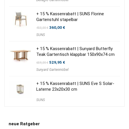
Bellagio Gartenmöbel
+ 15 % Kassenrabatt | SUNS Florine
Gartenstuhl stapelbar
Ursprünglicher
Aktueller
360,00
€
450,00
€
Preis
Preis
SUNS
war:
ist:
450,00 €
360,00 €.
+ 15 % Kassenrabatt | Sunyard Butterfly
Teak Gartentisch klappbar 150x90x74 cm
Ursprünglicher
Aktueller
529,95
€
659,00
€
Preis
Preis
Sunyard Gartenmöbel
war:
ist:
659,00 €
529,95 €.
+ 15 % Kassenrabatt | SUNS Eve S Solar-
Laterne 23x20x30 cm
SUNS
neue Ratgeber