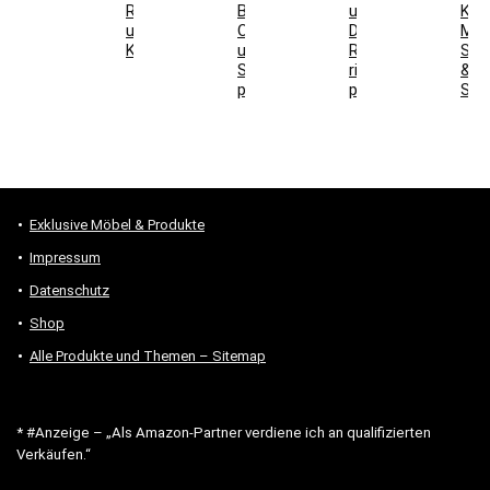
Raumwirkung
Boden,
und
Kaf
und
Ofen
DIN-
Maß
Kaufentscheidung
und
Richtung
Ste
Stromanschluss
richtig
&
prüfen
prüfen
Sta
Exklusive Möbel & Produkte
Impressum
Datenschutz
Shop
Alle Produkte und Themen – Sitemap
* #Anzeige – „Als Amazon-Partner verdiene ich an qualifizierten
Verkäufen.“