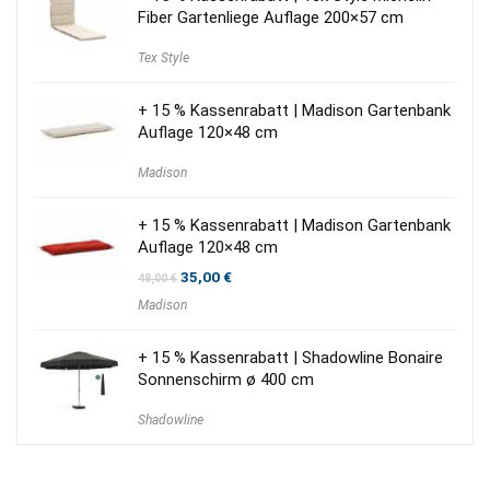
Fiber Gartenliege Auflage 200×57 cm
Tex Style
+ 15 % Kassenrabatt | Madison Gartenbank
Auflage 120×48 cm
Madison
+ 15 % Kassenrabatt | Madison Gartenbank
Auflage 120×48 cm
Ursprünglicher
Aktueller
35,00
€
48,00
€
Preis
Preis
Madison
war:
ist:
48,00 €
35,00 €.
+ 15 % Kassenrabatt | Shadowline Bonaire
Sonnenschirm ø 400 cm
Shadowline