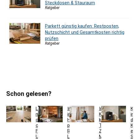
Steckdosen & Stauraum
Ratgeber
Parkett günstig kaufen: Restposten,
Nutzschicht und Gesamtkosten richtig
prüfen
Ratgeber
Schon gelesen?
Laminat
Innensauna
Innentür-
Kaf
mit
im
Komplettset
in
oder
Haus
kaufen:
der
ohne
planen:
Türblatt,
Küc
Fase:
Raum,
Zarge,
einr
Unterschiede,
Lüftung,
Maße
Sid