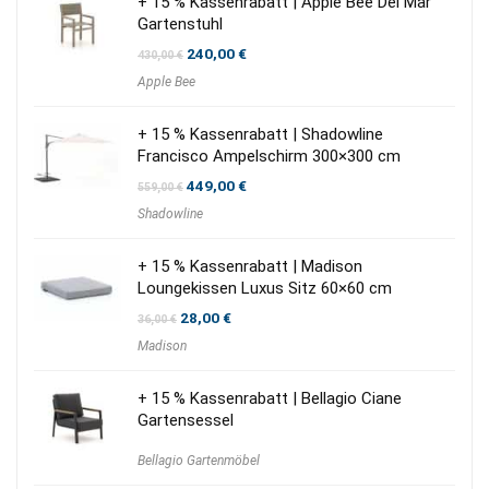
+ 15 % Kassenrabatt | Apple Bee Del Mar
Gartenstuhl
Ursprünglicher
Aktueller
240,00
€
430,00
€
Preis
Preis
Apple Bee
war:
ist:
430,00 €
240,00 €.
+ 15 % Kassenrabatt | Shadowline
Francisco Ampelschirm 300×300 cm
Ursprünglicher
Aktueller
449,00
€
559,00
€
Preis
Preis
Shadowline
war:
ist:
559,00 €
449,00 €.
+ 15 % Kassenrabatt | Madison
Loungekissen Luxus Sitz 60×60 cm
Ursprünglicher
Aktueller
28,00
€
36,00
€
Preis
Preis
Madison
war:
ist:
36,00 €
28,00 €.
+ 15 % Kassenrabatt | Bellagio Ciane
Gartensessel
Bellagio Gartenmöbel