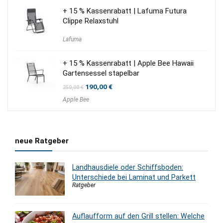
+ 15 % Kassenrabatt | Lafuma Futura
Clippe Relaxstuhl
Lafuma
+ 15 % Kassenrabatt | Apple Bee Hawaii
Gartensessel stapelbar
Ursprünglicher
Aktueller
190,00
€
250,00
€
Preis
Preis
Apple Bee
war:
ist:
250,00 €
190,00 €.
neue Ratgeber
Landhausdiele oder Schiffsboden:
Unterschiede bei Laminat und Parkett
Ratgeber
Auflaufform auf den Grill stellen: Welche