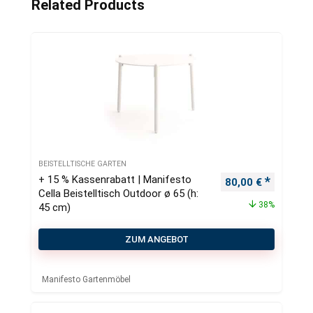
Related Products
BEISTELLTISCHE GARTEN
+ 15 % Kassenrabatt | Manifesto
Ursprünglicher Pr
Aktueller
80,00
€
Cella Beistelltisch Outdoor ø 65 (h:
38%
45 cm)
ZUM ANGEBOT
Manifesto Gartenmöbel