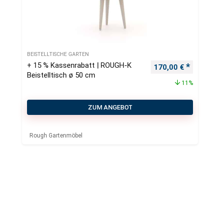
BEISTELLTISCHE GARTEN
+ 15 % Kassenrabatt | ROUGH-K
Ursprünglicher Pre
Aktueller
170,00
€
Beistelltisch ø 50 cm
11%
ZUM ANGEBOT
Rough Gartenmöbel