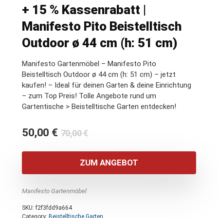
+ 15 % Kassenrabatt |
Manifesto Pito Beistelltisch
Outdoor ø 44 cm (h: 51 cm)
Manifesto Gartenmöbel – Manifesto Pito
Beistelltisch Outdoor ø 44 cm (h: 51 cm) – jetzt
kaufen! – Ideal für deinen Garten & deine Einrichtung
– zum Top Preis! Tolle Angebote rund um
Gartentische > Beistelltische Garten entdecken!
Ursprünglicher
Aktueller
50,00
€
70,00
€
Preis
Preis
war:
ist:
ZUM ANGEBOT
70,00 €
50,00 €.
Manifesto Gartenmöbel
SKU:
f2f3fdd9a664
Category:
Beistelltische Garten