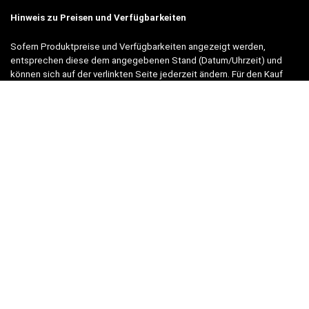
Hinweis zu Preisen und Verfügbarkeiten
Sofern Produktpreise und Verfügbarkeiten angezeigt werden,
entsprechen diese dem angegebenen Stand (Datum/Uhrzeit) und
können sich auf der verlinkten Seite jederzeit ändern. Für den Kauf
eines Produkts gelten die Angaben zu Preis und Verfügbarkeit, die
zum Kaufzeitpunkt [auf der/den maßgeblichen Amazon-Website(s)]
angezeigt werden.
Neben Amazon arbeiten wir mit verschiedenen weiteren Online-Shops
zusammen.
Unsere Webseite finanziert sich durch platzierte Werbeanzeigen und
sogenannten Affiliate Links (Produktlinks). Diese sind mit einem *
oder einem Hinweis auf Amazon verlinkt.
Durch das Anklicken der Produktlinks bzw. Werbeanzeigen verdienen
wir einen kleinen Betrag, der uns hilft, diese Seite weiter zu