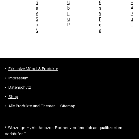
richtig
Unterschiede
Grill
Höh
auswählen:
bei
stellen:
Abs
Aufbau,
Laminat
Welche
Pos
Schallwirkung
und
Formen
und
und
Parkett
geeignet
Lich
Montage
sind
Exklusive Möbel & Produkte
Impressum
Datenschutz
Shop
Alle Produkte und Themen – Sitemap
* #Anzeige – „Als Amazon-Partner verdiene ich an qualifizierten
Verkäufen.“