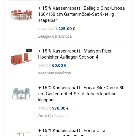
+ 15 % Kassenrabatt | Bellagio Cino/Linosa
160×160 cm Gartenmöbel-Set 9-teilig
stapelbar
Ursprünglicher
Aktueller
1.225,00
€
2.140,00
€
Preis
Preis
Bellagio Gartenmöbel
war:
ist:
2.140,00 €
1.225,00 €.
+ 15 % Kassenrabatt | Madison Fiber
Hochleher Auflagen Set von 4
Ursprünglicher
Aktueller
60,00
€
190,00
€
Preis
Preis
Kees Smit Kollektion
war:
ist:
190,00 €
60,00 €.
+ 15 % Kassenrabatt | Forza Sile/Canzo 80
cm Gartenmöbel-Set 5-teilig stapelbar
klappbar
Ursprünglicher
Aktueller
530,00
€
570,00
€
Preis
Preis
Forza Gartenmöbel
war:
ist:
570,00 €
530,00 €.
+ 15 % Kassenrabatt | Forza Orta