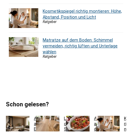
Kosmetikspiegel richtig montieren: Höhe,
Abstand, Position und Licht
Ratgeber
Matratze auf dem Boden: Schimmel
vermeiden, richtig lüften und Unterlage
wählen
Ratgeber
Schon gelesen?
Akustikpaneele
Landhausdiele
Auflaufform
Kos
aus
oder
auf
rich
Eiche
Schiffsboden:
den
mon