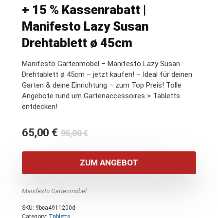
+ 15 % Kassenrabatt |
Manifesto Lazy Susan
Drehtablett ø 45cm
Manifesto Gartenmöbel – Manifesto Lazy Susan
Drehtablett ø 45cm – jetzt kaufen! – Ideal für deinen
Garten & deine Einrichtung – zum Top Preis! Tolle
Angebote rund um Gartenaccessoires > Tabletts
entdecken!
Ursprünglicher
Aktueller
65,00
€
95,00
€
Preis
Preis
war:
ist:
ZUM ANGEBOT
95,00 €
65,00 €.
Manifesto Gartenmöbel
SKU:
9bca4911200d
Category:
Tabletts