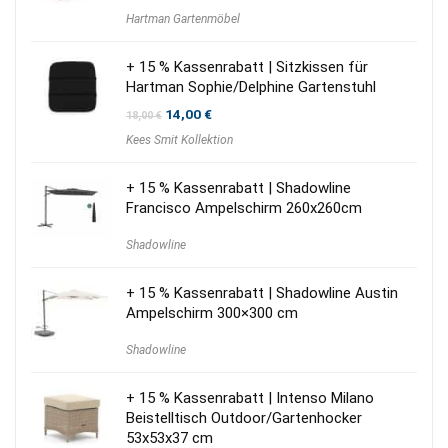
Hartman Gartenmöbel
+ 15 % Kassenrabatt | Sitzkissen für
Hartman Sophie/Delphine Gartenstuhl
Ursprünglicher
Aktueller
14,00
€
18,00
€
Preis
Preis
Kees Smit Kollektion
war:
ist:
18,00 €
14,00 €.
+ 15 % Kassenrabatt | Shadowline
Francisco Ampelschirm 260x260cm
Shadowline
+ 15 % Kassenrabatt | Shadowline Austin
Ampelschirm 300×300 cm
Shadowline
+ 15 % Kassenrabatt | Intenso Milano
Beistelltisch Outdoor/Gartenhocker
53x53x37 cm