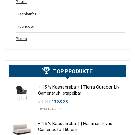
Poufs
Tischläufer
Tischsets
Plaids
TOP PRODUKTE
+ 15 % Kassenrabatt | Tierra Outdoor Liv
Gartenstuhl stapelbar
Ursprünglicher
Aktueller
180,00
€
215,00
€
Preis
Preis
Tierra Outdoor
war:
ist:
215,00 €
180,00 €.
+ 15 % Kassenrabatt | Hartman Rivas
Gartensofa 160 cm