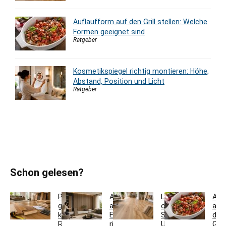
Auflaufform auf den Grill stellen: Welche
Formen geeignet sind
Ratgeber
Kosmetikspiegel richtig montieren: Höhe,
Abstand, Position und Licht
Ratgeber
Schon gelesen?
Parkett
Akustikpaneele
Landhausdiele
Auf
günstig
aus
oder
auf
kaufen:
Eiche
Schiffsboden:
den
Restposten,
richtig
Unterschiede
Grill