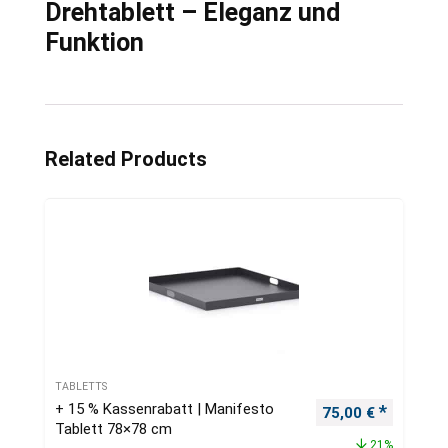
Drehtablett – Eleganz und
Funktion
Related Products
TABLETTS
+ 15 % Kassenrabatt | Manifesto
Ursprünglicher Pr
Aktueller
75,00
€
Tablett 78×78 cm
21%