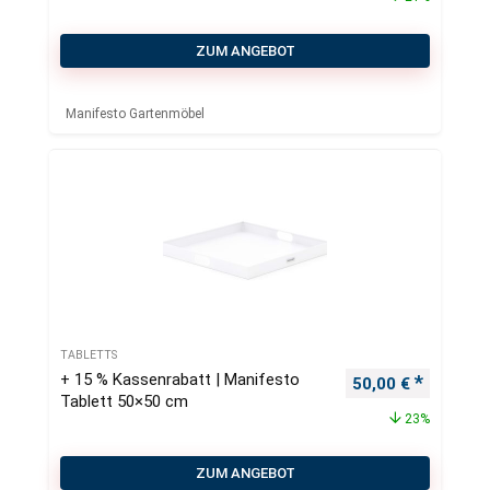
ZUM ANGEBOT
Manifesto Gartenmöbel
TABLETTS
+ 15 % Kassenrabatt | Manifesto
Ursprünglicher Pr
Aktueller
50,00
€
Tablett 50×50 cm
23%
ZUM ANGEBOT