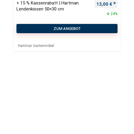
+ 15 % Kassenrabatt | Hartman
Ursprünglicher Pr
Aktueller
13,00
€
Lendenkissen 50×30 cm
24%
ZUM ANGEBOT
Hartman Gartenmöbel