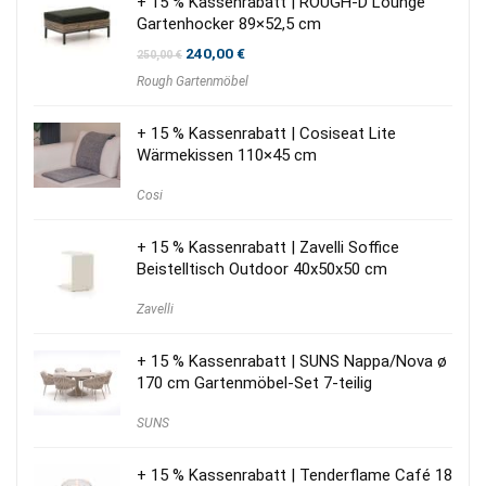
+ 15 % Kassenrabatt | ROUGH-D Lounge
Gartenhocker 89×52,5 cm
Ursprünglicher
Aktueller
240,00
€
250,00
€
Preis
Preis
Rough Gartenmöbel
war:
ist:
250,00 €
240,00 €.
+ 15 % Kassenrabatt | Cosiseat Lite
Wärmekissen 110×45 cm
Cosi
+ 15 % Kassenrabatt | Zavelli Soffice
Beistelltisch Outdoor 40x50x50 cm
Zavelli
+ 15 % Kassenrabatt | SUNS Nappa/Nova ø
170 cm Gartenmöbel-Set 7-teilig
SUNS
+ 15 % Kassenrabatt | Tenderflame Café 18