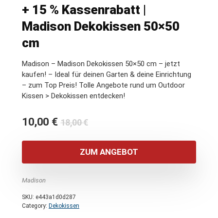
+ 15 % Kassenrabatt |
Madison Dekokissen 50×50
cm
Madison – Madison Dekokissen 50×50 cm – jetzt
kaufen! – Ideal für deinen Garten & deine Einrichtung
– zum Top Preis! Tolle Angebote rund um Outdoor
Kissen > Dekokissen entdecken!
Ursprünglicher
Aktueller
10,00
€
18,00
€
Preis
Preis
war:
ist:
ZUM ANGEBOT
18,00 €
10,00 €.
Madison
SKU:
e443a1d0d287
Category:
Dekokissen