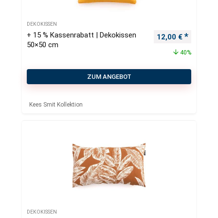
DEKOKISSEN
+ 15 % Kassenrabatt | Dekokissen
Ursprünglicher Pr
Aktueller
12,00
€
50×50 cm
40%
ZUM ANGEBOT
Kees Smit Kollektion
DEKOKISSEN