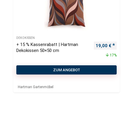
DEKOKISSEN
+ 15 % Kassenrabatt | Hartman
Ursprünglicher Pr
Aktueller
19,00
€
Dekokissen 50×50 cm
17%
ZUM ANGEBOT
Hartman Gartenmöbel