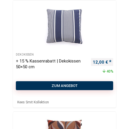
DEKOKISSEN
+ 15 % Kassenrabatt | Dekokissen
Ursprünglicher Pr
Aktueller
12,00
€
50×50 cm
40%
ZUM ANGEBOT
Kees Smit Kollektion