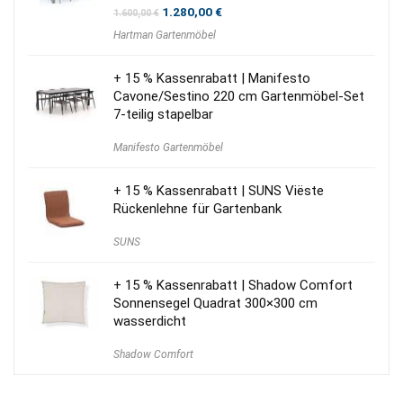
Ursprünglicher
Aktueller
1.280,00
€
1.600,00
€
Preis
Preis
Hartman Gartenmöbel
war:
ist:
1.600,00 €
1.280,00 €.
+ 15 % Kassenrabatt | Manifesto
Cavone/Sestino 220 cm Gartenmöbel-Set
7-teilig stapelbar
Manifesto Gartenmöbel
+ 15 % Kassenrabatt | SUNS Viëste
Rückenlehne für Gartenbank
SUNS
+ 15 % Kassenrabatt | Shadow Comfort
Sonnensegel Quadrat 300×300 cm
wasserdicht
Shadow Comfort