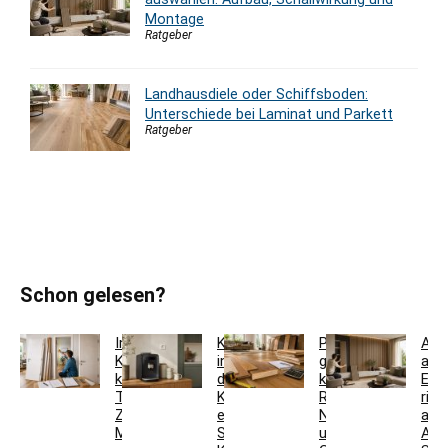
Montage
Ratgeber
Landhausdiele oder Schiffsboden:
Unterschiede bei Laminat und Parkett
Ratgeber
Schon gelesen?
Innentür-
Kaffeestation
Parkett
Aku
Komplettset
in
günstig
aus
kaufen:
der
kaufen:
Eic
Türblatt,
Küche
Restposten,
rich
Zarge,
einrichten:
Nutzschicht
aus
Maße
Sideboard,
und
Auf