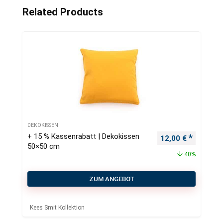
Related Products
DEKOKISSEN
+ 15 % Kassenrabatt | Dekokissen
Ursprünglicher Pr
Aktueller
12,00
€
50×50 cm
40%
ZUM ANGEBOT
Kees Smit Kollektion