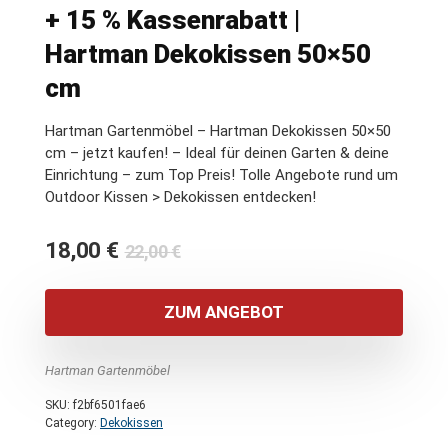
+ 15 % Kassenrabatt |
Hartman Dekokissen 50×50
cm
Hartman Gartenmöbel – Hartman Dekokissen 50×50
cm – jetzt kaufen! – Ideal für deinen Garten & deine
Einrichtung – zum Top Preis! Tolle Angebote rund um
Outdoor Kissen > Dekokissen entdecken!
Ursprünglicher
Aktueller
18,00
€
22,00
€
Preis
Preis
war:
ist:
ZUM ANGEBOT
22,00 €
18,00 €.
Hartman Gartenmöbel
SKU:
f2bf6501fae6
Category:
Dekokissen