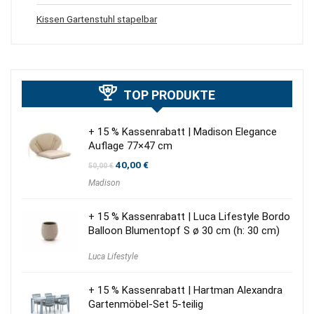
Kissen Gartenstuhl stapelbar
TOP PRODUKTE
+ 15 % Kassenrabatt | Madison Elegance
Auflage 77×47 cm
Ursprünglicher
Aktueller
40,00
€
50,00
€
Preis
Preis
Madison
war:
ist:
50,00 €
40,00 €.
+ 15 % Kassenrabatt | Luca Lifestyle Bordo
Balloon Blumentopf S ø 30 cm (h: 30 cm)
Luca Lifestyle
+ 15 % Kassenrabatt | Hartman Alexandra
Gartenmöbel-Set 5-teilig