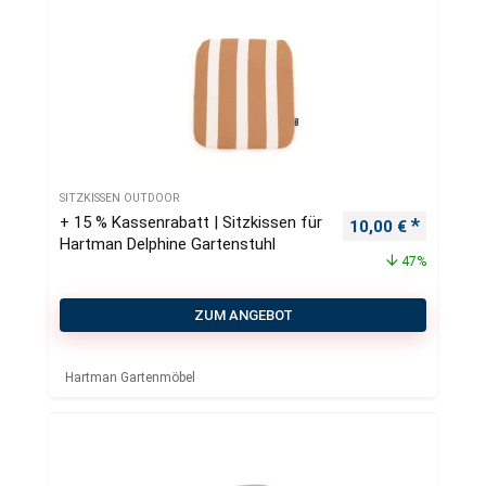
SITZKISSEN OUTDOOR
+ 15 % Kassenrabatt | Sitzkissen für
Ursprünglicher Pr
Aktueller
10,00
€
Hartman Delphine Gartenstuhl
47%
ZUM ANGEBOT
Hartman Gartenmöbel