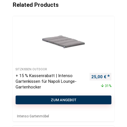
Related Products
SITZKISSEN OUTDOOR
+ 15 % Kassenrabatt | Intenso
Ursprünglicher Pr
Aktueller
25,00
€
Gartenkissen für Napoli Lounge-
31%
Gartenhocker
ZUM ANGEBOT
Intenso Gartenmöbel