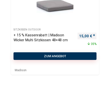
SITZKISSEN OUTDOOR
+ 15 % Kassenrabatt | Madison
Ursprünglicher Pr
Aktueller
15,00
€
Wicker Multi Sitzkissen 48×48 cm
35%
ZUM ANGEBOT
Madison