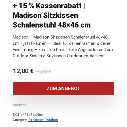
+ 15 % Kassenrabatt |
Madison Sitzkissen
Schalenstuhl 48×46 cm
Madison – Madison Sitzkissen Schalenstuhl 48×46
cm – jetzt kaufen! – Ideal für deinen Garten & deine
Einrichtung – zum Top Preis! Tolle Angebote rund um
Outdoor Kissen > Sitzkissen Outdoor entdecken!
Ursprünglicher
Aktueller
12,00
€
16,00
€
Preis
Preis
war:
ist:
ZUM ANGEBOT
16,00 €
12,00 €.
Madison
SKU:
e401d31e20ed
Category:
Sitzkissen Outdoor