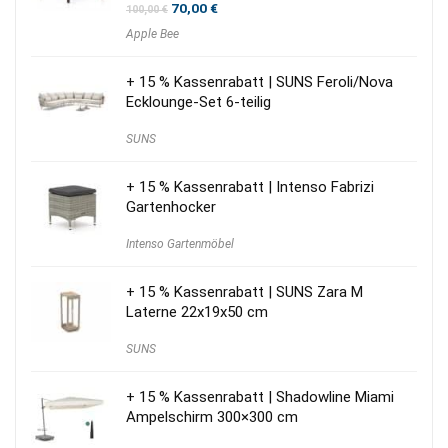
Ursprünglicher
Aktueller
70,00
€
100,00
€
Preis
Preis
Apple Bee
war:
ist:
100,00 €
70,00 €.
+ 15 % Kassenrabatt | SUNS Feroli/Nova
Ecklounge-Set 6-teilig
SUNS
+ 15 % Kassenrabatt | Intenso Fabrizi
Gartenhocker
Intenso Gartenmöbel
+ 15 % Kassenrabatt | SUNS Zara M
Laterne 22x19x50 cm
SUNS
+ 15 % Kassenrabatt | Shadowline Miami
Ampelschirm 300×300 cm