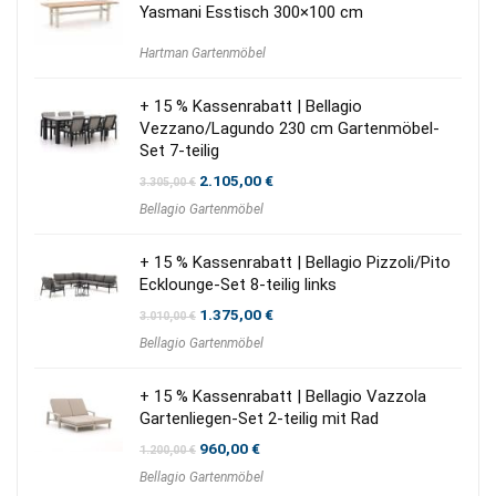
Yasmani Esstisch 300×100 cm
Hartman Gartenmöbel
+ 15 % Kassenrabatt | Bellagio
Vezzano/Lagundo 230 cm Gartenmöbel-
Set 7-teilig
Ursprünglicher
Aktueller
2.105,00
€
3.305,00
€
Preis
Preis
Bellagio Gartenmöbel
war:
ist:
3.305,00 €
2.105,00 €.
+ 15 % Kassenrabatt | Bellagio Pizzoli/Pito
Ecklounge-Set 8-teilig links
Ursprünglicher
Aktueller
1.375,00
€
3.010,00
€
Preis
Preis
Bellagio Gartenmöbel
war:
ist:
3.010,00 €
1.375,00 €.
+ 15 % Kassenrabatt | Bellagio Vazzola
Gartenliegen-Set 2-teilig mit Rad
Ursprünglicher
Aktueller
960,00
€
1.200,00
€
Preis
Preis
Bellagio Gartenmöbel
war:
ist: