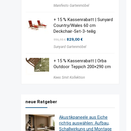
Manifesto Gartenmöbel
+ 15 % Kassenrabatt | Sunyard
Country/Wales 60 cm
Deckchair-Set-3-teilig
Ursprünglicher
Aktueller
829,00
€
996,98
€
Preis
Preis
Sunyard Gartenmöbel
war:
ist:
996,98 €
829,00 €.
+ 15 % Kassenrabatt | Orba
Outdoor Teppich 200×290 cm
Kees Smit Kollektion
neue Ratgeber
Akustikpaneele aus Eiche
richtig auswählen: Aufbau,
Schallwirkung und Montage