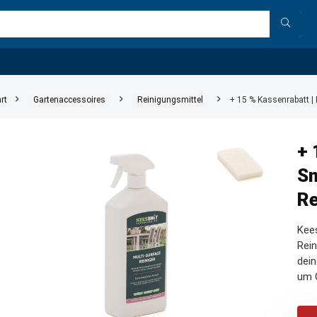
rt
Gartenaccessoires
Reinigungsmittel
+ 15 % Kassenrabatt | 
+ 
Sm
Re
Kees
Rein
dein
um G