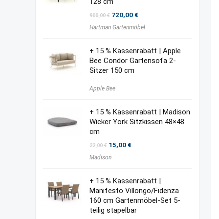
128 cm
Ursprünglicher
Aktueller
720,00
€
900,00
€
Preis
Preis
Hartman Gartenmöbel
war:
ist:
900,00 €
720,00 €.
+ 15 % Kassenrabatt | Apple
Bee Condor Gartensofa 2-
Sitzer 150 cm
Apple Bee
+ 15 % Kassenrabatt | Madison
Wicker York Sitzkissen 48×48
cm
Ursprünglicher
Aktueller
15,00
€
22,00
€
Preis
Preis
Madison
war:
ist:
22,00 €
15,00 €.
+ 15 % Kassenrabatt |
Manifesto Villongo/Fidenza
160 cm Gartenmöbel-Set 5-
teilig stapelbar