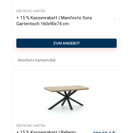
ESSTISCHE GARTEN
+ 15 % Kassenrabatt | Manifesto Sora
Gartentisch 160x90x74 cm
ZUM ANGEBOT
Manifesto Gartenmöbel
ESSTISCHE GARTEN
+ 15 % Kassenrabatt | Bellagio
Ursprünglicher Pre
Aktueller