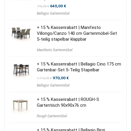
Ursprünglicher
Aktueller
640,00
€
740,00
€
Preis
Preis
Bellagio Gartenmöbel
war:
ist:
740,00 €
640,00 €.
+ 15 % Kassenrabatt | Manifesto
Villongo/Canzo 140 cm Gartenmöbel-Set
5-teilig stapelbar klappbar
Manifesto Gartenmöbel
+ 15 % Kassenrabatt | Bellagio Cino 175 cm
Gartenbar-Set 5-Teilig Stapelbar
Ursprünglicher
Aktueller
970,00
€
1.110,00
€
Preis
Preis
Bellagio Gartenmöbel
war:
ist:
1.110,00 €
970,00 €.
+ 15 % Kassenrabatt | ROUGH-S
Gartentisch 90x90x76 cm
Rough Gartenmöbel
+ 15 % Kassenrabatt | Bellagio Birgi