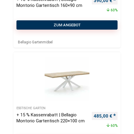
390,00
€
Montorio Gartentisch 160×90 cm
60%
ZUM ANGEBOT
Bellagio Gartenmöbel
ESSTISCHE GARTEN
+ 15 % Kassenrabatt | Bellagio
Ursprünglicher Pre
Aktueller
485,00
€
Montorio Gartentisch 220×100 cm
60%