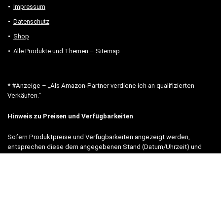
Impressum
Datenschutz
Shop
Alle Produkte und Themen – Sitemap
* #Anzeige – „Als Amazon-Partner verdiene ich an qualifizierten
Verkäufen.“
Hinweis zu Preisen und Verfügbarkeiten
Sofern Produktpreise und Verfügbarkeiten angezeigt werden,
entsprechen diese dem angegebenen Stand (Datum/Uhrzeit) und
können sich auf der verlinkten Seite jederzeit ändern. Für den Kauf
eines Produkts gelten die Angaben zu Preis und Verfügbarkeit, die
zum Kaufzeitpunkt [auf der/den maßgeblichen Amazon-Website(s)]
angezeigt werden.
Neben Amazon arbeiten wir mit verschiedenen weiteren Online-Shops
zusammen.