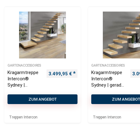
GARTENACCESSOIRES
GARTENACCESSOIRES
Kragarmtreppe
Kragarmtreppe
3.499,95
€
3.0
Intercon®
Intercon®
Sydney |
Sydney | gerader
gewendelter
Verlauf
Verlauf
ZUM ANGEBOT
ZUM ANGEBO
Treppen Intercon
Treppen Intercon