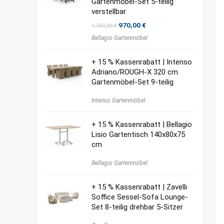
Gartenmöbel-Set 5-teilig
verstellbar
Ursprünglicher
Aktueller
970,00
€
1.150,00
€
Preis
Preis
Bellagio Gartenmöbel
war:
ist:
1.150,00 €
970,00 €.
+ 15 % Kassenrabatt | Intenso
Adriano/ROUGH-X 320 cm
Gartenmöbel-Set 9-teilig
Intenso Gartenmöbel
+ 15 % Kassenrabatt | Bellagio
Lisio Gartentisch 140x80x75
cm
Bellagio Gartenmöbel
+ 15 % Kassenrabatt | Zavelli
Soffice Sessel-Sofa Lounge-
Set 8-teilig drehbar 5-Sitzer