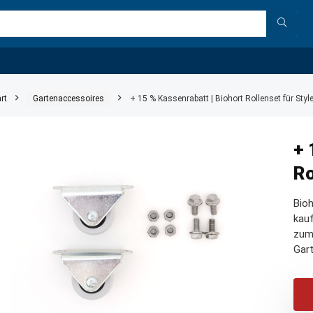
rt
Gartenaccessoires
+ 15 % Kassenrabatt | Biohort Rollenset für Sty
+ 
Ro
Bioh
kauf
zum
Gar