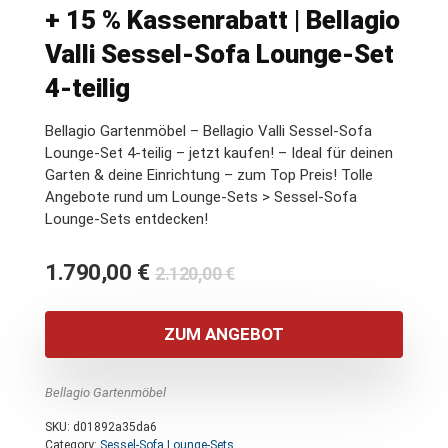
+ 15 % Kassenrabatt | Bellagio
Valli Sessel-Sofa Lounge-Set
4-teilig
Bellagio Gartenmöbel – Bellagio Valli Sessel-Sofa
Lounge-Set 4-teilig – jetzt kaufen! – Ideal für deinen
Garten & deine Einrichtung – zum Top Preis! Tolle
Angebote rund um Lounge-Sets > Sessel-Sofa
Lounge-Sets entdecken!
Ursprünglicher
Aktueller
1.790,00
€
2.120,00
€
Preis
Preis
war:
ist:
ZUM ANGEBOT
2.120,00 €
1.790,00 €.
Bellagio Gartenmöbel
SKU:
d01892a35da6
Category:
Sessel-Sofa Lounge-Sets