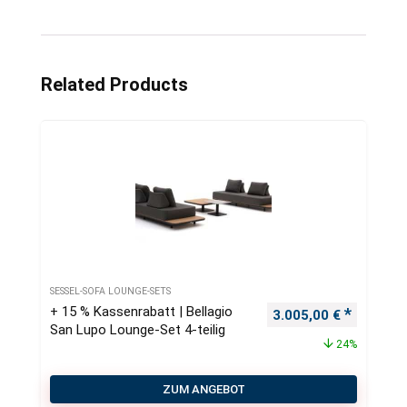
Related Products
SESSEL-SOFA LOUNGE-SETS
+ 15 % Kassenrabatt | Bellagio
Ursprünglicher Preis
Aktueller
3.005,00
€
San Lupo Lounge-Set 4-teilig
24%
ZUM ANGEBOT