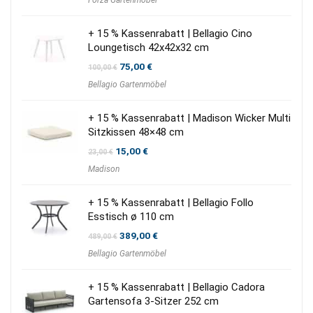
Forza Gartenmöbel
+ 15 % Kassenrabatt | Bellagio Cino
Loungetisch 42x42x32 cm
Ursprünglicher
Aktueller
75,00
€
100,00
€
Preis
Preis
Bellagio Gartenmöbel
war:
ist:
100,00 €
75,00 €.
+ 15 % Kassenrabatt | Madison Wicker Multi
Sitzkissen 48×48 cm
Ursprünglicher
Aktueller
15,00
€
23,00
€
Preis
Preis
Madison
war:
ist:
23,00 €
15,00 €.
+ 15 % Kassenrabatt | Bellagio Follo
Esstisch ø 110 cm
Ursprünglicher
Aktueller
389,00
€
489,00
€
Preis
Preis
Bellagio Gartenmöbel
war:
ist:
489,00 €
389,00 €.
+ 15 % Kassenrabatt | Bellagio Cadora
Gartensofa 3-Sitzer 252 cm