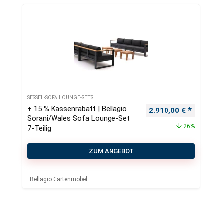
SESSEL-SOFA LOUNGE-SETS
+ 15 % Kassenrabatt | Bellagio
Ursprünglicher Preis
Aktueller
2.910,00
€
Sorani/Wales Sofa Lounge-Set
26%
7-Teilig
ZUM ANGEBOT
Bellagio Gartenmöbel