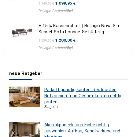
Ursprünglicher
Aktueller
1.099,95
€
1.949,00
€
Preis
Preis
Bellagio Gartenmöbel
war:
ist:
1.949,00 €
1.099,95 €.
+ 15 % Kassenrabatt | Bellagio Nova Siri
Sessel-Sofa Lounge-Set 4-teilig
Ursprünglicher
Aktueller
1.200,00
€
1.850,00
€
Preis
Preis
Bellagio Gartenmöbel
war:
ist:
1.850,00 €
1.200,00 €.
neue Ratgeber
Parkett günstig kaufen: Restposten,
Nutzschicht und Gesamtkosten richtig
prüfen
Ratgeber
Akustikpaneele aus Eiche richtig
auswählen: Aufbau, Schallwirkung und