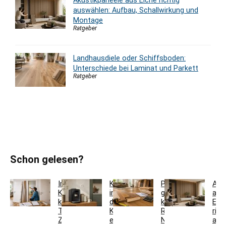
Akustikpaneele aus Eiche richtig
auswählen: Aufbau, Schallwirkung und
Montage
Ratgeber
Landhausdiele oder Schiffsboden:
Unterschiede bei Laminat und Parkett
Ratgeber
Schon gelesen?
Innentür-
Kaffeestation
Parkett
Aku
Komplettset
in
günstig
aus
kaufen:
der
kaufen:
Eic
Türblatt,
Küche
Restposten,
rich
Zarge,
einrichten:
Nutzschicht
aus