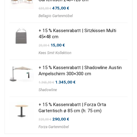
Ursprünglicher
Aktueller
475,00
€
630,00
€
Preis
Preis
Bellagio Gartenmöbel
war:
ist:
630,00 €
475,00 €.
+ 15 % Kassenrabatt | Sitzkissen Multi
45×48 cm
Ursprünglicher
Aktueller
15,00
€
20,00
€
Preis
Preis
Kees Smit Kollektion
war:
ist:
20,00 €
15,00 €.
+ 15 % Kassenrabatt | Shadowline Austin
Ampelschirm 300×300 cm
Ursprünglicher
Aktueller
1.345,00
€
1.365,00
€
Preis
Preis
Shadowline
war:
ist:
1.365,00 €
1.345,00 €.
+ 15 % Kassenrabatt | Forza Orta
Gartentisch ø 85 cm (h: 75 cm)
Ursprünglicher
Aktueller
290,00
€
320,00
€
Preis
Preis
Forza Gartenmöbel
war:
ist:
320,00 €
290,00 €.