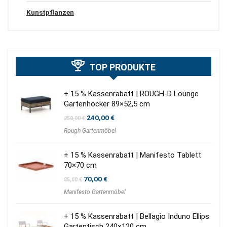
Kunstpflanzen
TOP PRODUKTE
+ 15 % Kassenrabatt | ROUGH-D Lounge
Gartenhocker 89×52,5 cm
Ursprünglicher
Aktueller
240,00
€
250,00
€
Preis
Preis
Rough Gartenmöbel
war:
ist:
250,00 €
240,00 €.
+ 15 % Kassenrabatt | Manifesto Tablett
70×70 cm
Ursprünglicher
Aktueller
70,00
€
85,00
€
Preis
Preis
Manifesto Gartenmöbel
war:
ist:
85,00 €
70,00 €.
+ 15 % Kassenrabatt | Bellagio Induno Ellips
Gartentisch 240×120 cm