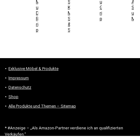
Maße
Sideboard,
und
Auf
und
Kaffeeschrank,
Gesamtkosten
Sch
DIN-
Maße,
richtig
und
Richtung
Steckdosen
prüfen
Mon
richtig
&
prüfen
Stauraum
Exklusive Möbel & Produkte
Impressum
Datenschutz
Shop
Alle Produkte und Themen – Sitemap
* #Anzeige – „Als Amazon-Partner verdiene ich an qualifizierten
Verkäufen.“