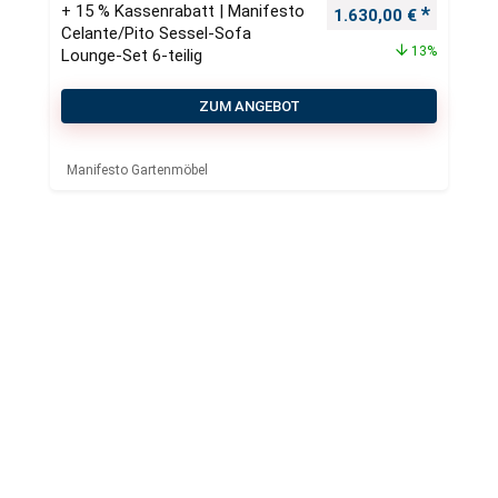
+ 15 % Kassenrabatt | Manifesto
Ursprünglicher Preis
Aktueller
1.630,00
€
Celante/Pito Sessel-Sofa
13%
Lounge-Set 6-teilig
ZUM ANGEBOT
Manifesto Gartenmöbel