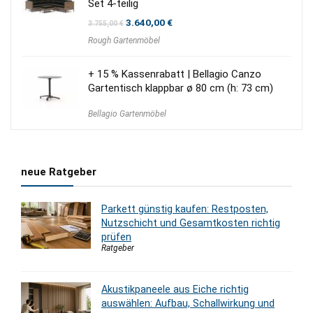
Set 4-teilig
Ursprünglicher
Aktueller
3.640,00
€
3.755,00
€
Preis
Preis
Rough Gartenmöbel
war:
ist:
3.755,00 €
3.640,00 €.
+ 15 % Kassenrabatt | Bellagio Canzo
Gartentisch klappbar ø 80 cm (h: 73 cm)
Bellagio Gartenmöbel
neue Ratgeber
Parkett günstig kaufen: Restposten,
Nutzschicht und Gesamtkosten richtig
prüfen
Ratgeber
Akustikpaneele aus Eiche richtig
auswählen: Aufbau, Schallwirkung und