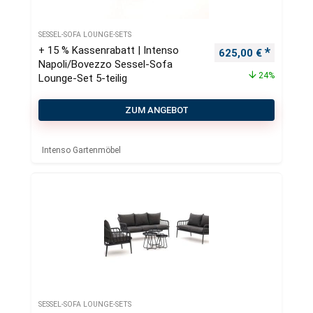
SESSEL-SOFA LOUNGE-SETS
+ 15 % Kassenrabatt | Intenso
Ursprünglicher Pre
Aktueller
625,00
€
Napoli/Bovezzo Sessel-Sofa
24%
Lounge-Set 5-teilig
ZUM ANGEBOT
Intenso Gartenmöbel
SESSEL-SOFA LOUNGE-SETS