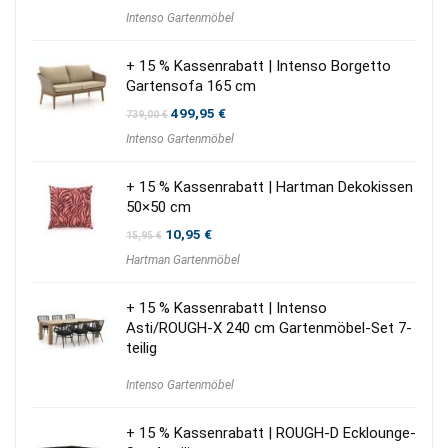
Preis
Preis
Intenso Gartenmöbel
war:
ist:
1.150,00 €
895,00 €.
+ 15 % Kassenrabatt | Intenso Borgetto
Gartensofa 165 cm
Ursprünglicher
Aktueller
499,95
€
739,00
€
Preis
Preis
Intenso Gartenmöbel
war:
ist:
739,00 €
499,95 €.
+ 15 % Kassenrabatt | Hartman Dekokissen
50×50 cm
Ursprünglicher
Aktueller
10,95
€
15,95
€
Preis
Preis
Hartman Gartenmöbel
war:
ist:
15,95 €
10,95 €.
+ 15 % Kassenrabatt | Intenso
Asti/ROUGH-X 240 cm Gartenmöbel-Set 7-
teilig
Intenso Gartenmöbel
+ 15 % Kassenrabatt | ROUGH-D Ecklounge-