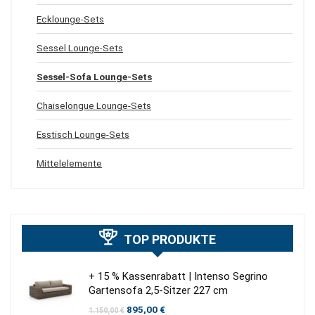
Ecklounge-Sets
Sessel Lounge-Sets
Sessel-Sofa Lounge-Sets
Chaiselongue Lounge-Sets
Esstisch Lounge-Sets
Mittelelemente
TOP PRODUKTE
+ 15 % Kassenrabatt | Intenso Segrino
Gartensofa 2,5-Sitzer 227 cm
Ursprünglicher
Aktueller
895,00
€
1.150,00
€