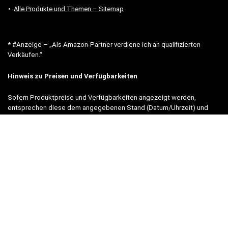
Alle Produkte und Themen – Sitemap
* #Anzeige – „Als Amazon-Partner verdiene ich an qualifizierten
Verkäufen.“
Hinweis zu Preisen und Verfügbarkeiten
Sofern Produktpreise und Verfügbarkeiten angezeigt werden,
entsprechen diese dem angegebenen Stand (Datum/Uhrzeit) und
können sich auf der verlinkten Seite jederzeit ändern. Für den Kauf
eines Produkts gelten die Angaben zu Preis und Verfügbarkeit, die
zum Kaufzeitpunkt [auf der/den maßgeblichen Amazon-Website(s)]
angezeigt werden.
Neben Amazon arbeiten wir mit verschiedenen weiteren Online-Shops
zusammen.