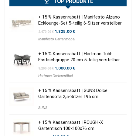
TOP PRODUKTE
+ 15 % Kassenrabatt | Manifesto Alzano
Ecklounge-Set 5-teilig 6-Sitzer verstellbar
Ursprünglicher
Aktueller
1.825,00
€
2.470,00
€
Preis
Preis
Manifesto Gartenmöbel
war:
ist:
2.470,00 €
1.825,00 €.
+ 15 % Kassenrabatt | Hartman Tubb
Esstischgruppe 70 cm 5-teilig verstellbar
Ursprünglicher
Aktueller
1.000,00
€
1.200,00
€
Preis
Preis
Hartman Gartenmöbel
war:
ist:
1.200,00 €
1.000,00 €.
+ 15 % Kassenrabatt | SUNS Dolce
Gartensofa 2,5-Sitzer 195 cm
SUNS
+ 15 % Kassenrabatt | ROUGH-X
Gartentisch 100x100x76 cm