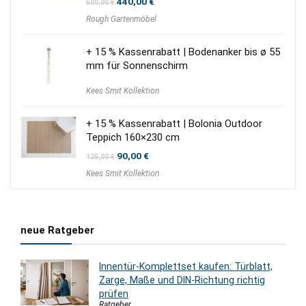
Ursprünglicher
Aktueller
440,00
€
500,00
€
Preis
Preis
Rough Gartenmöbel
war:
ist:
500,00 €
440,00 €.
+ 15 % Kassenrabatt | Bodenanker bis ø 55
mm für Sonnenschirm
Kees Smit Kollektion
+ 15 % Kassenrabatt | Bolonia Outdoor
Teppich 160×230 cm
Ursprünglicher
Aktueller
90,00
€
125,00
€
Preis
Preis
Kees Smit Kollektion
war:
ist:
125,00 €
90,00 €.
neue Ratgeber
Innentür-Komplettset kaufen: Türblatt,
Zarge, Maße und DIN-Richtung richtig
prüfen
Ratgeber