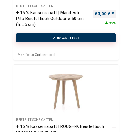
BEISTELLTISCHE GARTEN
+ 15 % Kassenrabatt | Manifesto
Ursprünglicher Pr
Aktueller
60,00
€
Pito Beistelltisch Outdoor ø 50 cm
33%
(h: 55 cm)
ZUM ANGEBOT
Manifesto Gartenmöbel
BEISTELLTISCHE GARTEN
+ 15 % Kassenrabatt | ROUGH-K Beistelltisch