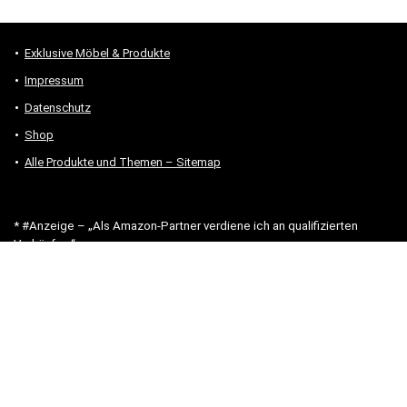
Exklusive Möbel & Produkte
Impressum
Datenschutz
Shop
Alle Produkte und Themen – Sitemap
* #Anzeige – „Als Amazon-Partner verdiene ich an qualifizierten
Verkäufen.“
Hinweis zu Preisen und Verfügbarkeiten
Sofern Produktpreise und Verfügbarkeiten angezeigt werden,
entsprechen diese dem angegebenen Stand (Datum/Uhrzeit) und
können sich auf der verlinkten Seite jederzeit ändern. Für den Kauf
eines Produkts gelten die Angaben zu Preis und Verfügbarkeit, die
zum Kaufzeitpunkt [auf der/den maßgeblichen Amazon-Website(s)]