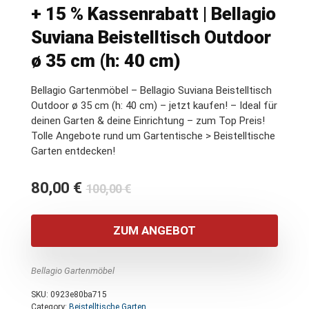
+ 15 % Kassenrabatt | Bellagio
Suviana Beistelltisch Outdoor
ø 35 cm (h: 40 cm)
Bellagio Gartenmöbel – Bellagio Suviana Beistelltisch
Outdoor ø 35 cm (h: 40 cm) – jetzt kaufen! – Ideal für
deinen Garten & deine Einrichtung – zum Top Preis!
Tolle Angebote rund um Gartentische > Beistelltische
Garten entdecken!
Ursprünglicher
Aktueller
80,00
€
100,00
€
Preis
Preis
war:
ist:
ZUM ANGEBOT
100,00 €
80,00 €.
Bellagio Gartenmöbel
SKU:
0923e80ba715
Category:
Beistelltische Garten