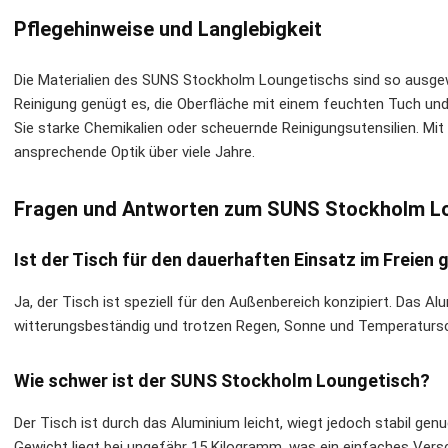
Pflegehinweise und Langlebigkeit
Die Materialien des SUNS Stockholm Loungetischs sind so ausgewäh
Reinigung genügt es, die Oberfläche mit einem feuchten Tuch un
Sie starke Chemikalien oder scheuernde Reinigungsutensilien. Mit
ansprechende Optik über viele Jahre.
Fragen und Antworten zum SUNS Stockholm L
Ist der Tisch für den dauerhaften Einsatz im Freien 
Ja, der Tisch ist speziell für den Außenbereich konzipiert. Das A
witterungsbeständig und trotzen Regen, Sonne und Temperatur
Wie schwer ist der SUNS Stockholm Loungetisch?
Der Tisch ist durch das Aluminium leicht, wiegt jedoch stabil ge
Gewicht liegt bei ungefähr 15 Kilogramm, was ein einfaches Vers