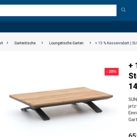
rt
Gartentische
Loungetische Garten
+ 15 % Kassenrabatt | 
+ 
- 20%
St
1
SUN
jetz
Einr
Gart
65