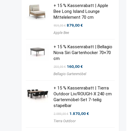
+ 15 % Kassenrabatt | Apple
Bee Long Island Lounge
Mittelelement 70 cm
Ursprünglicher
Aktueller
879,00
€
959,00
€
Preis
Preis
Apple Bee
war:
ist:
959,00 €
879,00 €.
+ 15 % Kassenrabatt | Bellagio
Nova Siri Gartenhocker 70×70
cm
Ursprünglicher
Aktueller
160,00
€
250,00
€
Preis
Preis
Bellagio Gartenmöbel
war:
ist:
250,00 €
160,00 €.
+ 15 % Kassenrabatt | Tierra
Outdoor Liv/ROUGH-X 240 cm
Gartenmöbel-Set 7-teilig
stapelbar
Ursprünglicher
Aktueller
1.870,00
€
2.080,00
€
Preis
Preis
Tierra Outdoor
war:
ist:
2.080,00 €
1.870,00 €.