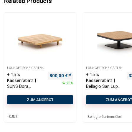
Related Products
LOUNGETISCHE GARTEN
LOUNGETISCHE GARTEN
+ 15 %
+ 15 %
Ursprünglicher Preis war: 1.000,00 €
Aktueller Preis ist: 800,00 €.
U
800,00
€
3
Kassenrabatt |
Kassenrabatt |
20%
SUNS Bora
Bellagio San Lupo
Lounge
Loungetisch
Gartentisch
90x90x28,5 cm
ZUM ANGEBOT
ZUM ANGEBO
100x100x15,5 cm
SUNS
Bellagio Gartenmöbel