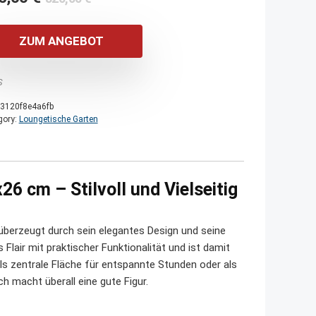
Preis
Preis
war:
ist:
ZUM ANGEBOT
820,00 €
655,00 €.
S
3120f8e4a6fb
gory:
Loungetische Garten
 cm – Stilvoll und Vielseitig
erzeugt durch sein elegantes Design und seine
lair mit praktischer Funktionalität und ist damit
ls zentrale Fläche für entspannte Stunden oder als
h macht überall eine gute Figur.