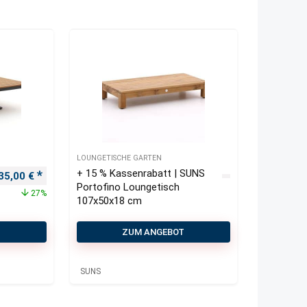
LOUNGETISCHE GARTEN
+ 15 % Kassenrabatt | SUNS
rsprünglicher Preis war: 460,00 €
Aktueller Preis ist: 335,00 €.
35,00
€
Portofino Loungetisch
27%
107x50x18 cm
T
ZUM ANGEBOT
SUNS