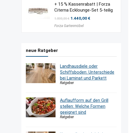
+ 15 % Kassenrabatt | Forza
Citerna Ecklounge-Set 5-teilig
Ursprünglicher
Aktueller
1.440,00
€
1.800,00
€
Preis
Preis
Forza Gartenmöbel
war:
ist:
1.800,00 €
1.440,00 €.
neue Ratgeber
Landhausdiele oder
Schiffsboden: Unterschiede
bei Laminat und Parkett
Ratgeber
Auflaufform auf den Grill
stellen: Welche Formen
geeignet sind
Ratgeber