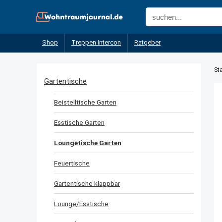
Shop
Treppen Intercon
Ratgeber
Sta
Gartentische
Beistelltische Garten
Esstische Garten
Loungetische Garten
Feuertische
Gartentische klappbar
Lounge/Esstische