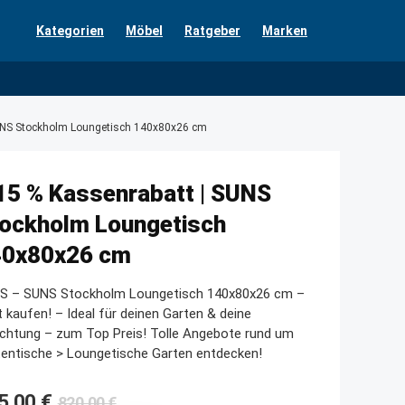
Kategorien
Möbel
Ratgeber
Marken
SUNS Stockholm Loungetisch 140x80x26 cm
15 % Kassenrabatt | SUNS
ockholm Loungetisch
40x80x26 cm
S – SUNS Stockholm Loungetisch 140x80x26 cm –
t kaufen! – Ideal für deinen Garten & deine
ichtung – zum Top Preis! Tolle Angebote rund um
entische > Loungetische Garten entdecken!
Ursprünglicher
Aktueller
5,00
€
820,00
€