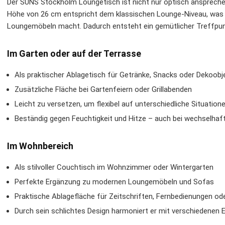
Der SUNS Stockholm Loungetisch ist nicht nur optisch anspreche
Höhe von 26 cm entspricht dem klassischen Lounge-Niveau, was i
Loungemöbeln macht. Dadurch entsteht ein gemütlicher Treffpun
Im Garten oder auf der Terrasse
Als praktischer Ablagetisch für Getränke, Snacks oder Dekoobj
Zusätzliche Fläche bei Gartenfeiern oder Grillabenden
Leicht zu versetzen, um flexibel auf unterschiedliche Situation
Beständig gegen Feuchtigkeit und Hitze – auch bei wechselha
Im Wohnbereich
Als stilvoller Couchtisch im Wohnzimmer oder Wintergarten
Perfekte Ergänzung zu modernen Loungemöbeln und Sofas
Praktische Ablagefläche für Zeitschriften, Fernbedienungen od
Durch sein schlichtes Design harmoniert er mit verschiedenen E