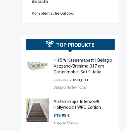
Bartische
Konsolentische Outdoor
TOP PRODUKTE
+ 15 % Kassenrabatt | Bellagio
Vezzano/Bresimo 317 cm
Gartenmöbel-Set 9-teilig
Ursprünglicher
Aktueller
2.690,00
€
4.020,00
€
Preis
Preis
Bellagio Gartenmöbel
war:
ist:
4.020,00 €
2.690,00 €.
Außentreppe Intercon®
Hollywood | WPC Edition
819,95
€
Treppen Intercon