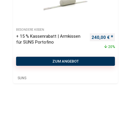
BESONDERE KISSEN
+ 15 % Kassenrabatt | Armkissen
Ursprünglicher Pre
Aktueller
240,00
€
für SUNS Portofino
20%
ZUM ANGEBOT
SUNS