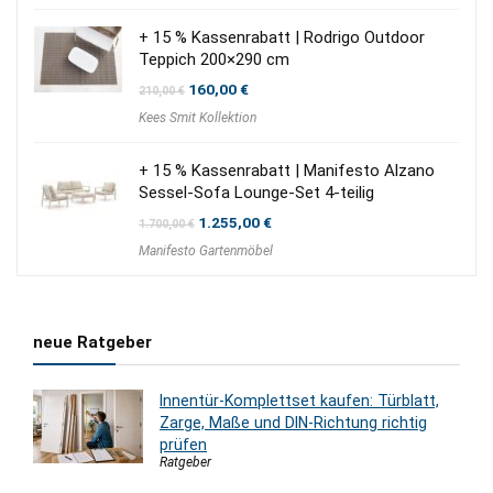
+ 15 % Kassenrabatt | Rodrigo Outdoor
Teppich 200×290 cm
Ursprünglicher
Aktueller
160,00
€
210,00
€
Preis
Preis
Kees Smit Kollektion
war:
ist:
210,00 €
160,00 €.
+ 15 % Kassenrabatt | Manifesto Alzano
Sessel-Sofa Lounge-Set 4-teilig
Ursprünglicher
Aktueller
1.255,00
€
1.700,00
€
Preis
Preis
Manifesto Gartenmöbel
war:
ist:
1.700,00 €
1.255,00 €.
neue Ratgeber
Innentür-Komplettset kaufen: Türblatt,
Zarge, Maße und DIN-Richtung richtig
prüfen
Ratgeber