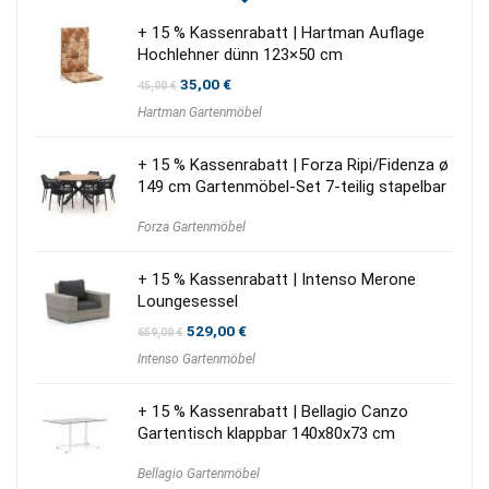
+ 15 % Kassenrabatt | Hartman Auflage
Hochlehner dünn 123×50 cm
Ursprünglicher
Aktueller
35,00
€
45,00
€
Preis
Preis
Hartman Gartenmöbel
war:
ist:
45,00 €
35,00 €.
+ 15 % Kassenrabatt | Forza Ripi/Fidenza ø
149 cm Gartenmöbel-Set 7-teilig stapelbar
Forza Gartenmöbel
+ 15 % Kassenrabatt | Intenso Merone
Loungesessel
Ursprünglicher
Aktueller
529,00
€
659,00
€
Preis
Preis
Intenso Gartenmöbel
war:
ist:
659,00 €
529,00 €.
+ 15 % Kassenrabatt | Bellagio Canzo
Gartentisch klappbar 140x80x73 cm
Bellagio Gartenmöbel