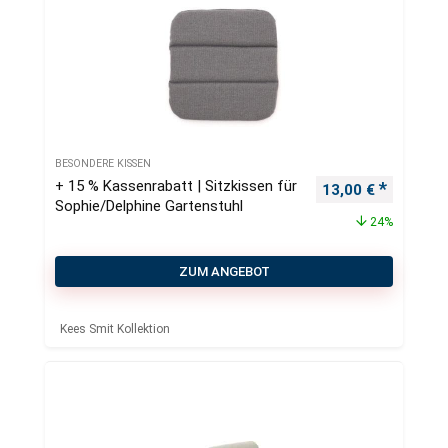
BESONDERE KISSEN
+ 15 % Kassenrabatt | Sitzkissen für
Ursprünglicher Pr
Aktueller
13,00
€
Sophie/Delphine Gartenstuhl
24%
ZUM ANGEBOT
Kees Smit Kollektion