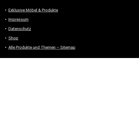
Exklusive Möbel & Produkte
Impressum
Datenschutz
Shop
Alle Produkte und Themen – Sitemap
* #Anzeige – „Als Amazon-Partner verdiene ich an qualifizierten
Verkäufen.“
Hinweis zu Preisen und Verfügbarkeiten
Sofern Produktpreise und Verfügbarkeiten angezeigt werden,
entsprechen diese dem angegebenen Stand (Datum/Uhrzeit) und
können sich auf der verlinkten Seite jederzeit ändern. Für den Kauf
eines Produkts gelten die Angaben zu Preis und Verfügbarkeit, die
zum Kaufzeitpunkt [auf der/den maßgeblichen Amazon-Website(s)]
angezeigt werden.