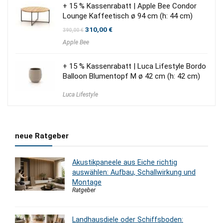
+ 15 % Kassenrabatt | Apple Bee Condor
Lounge Kaffeetisch ø 94 cm (h: 44 cm)
Ursprünglicher
Aktueller
310,00
€
390,00
€
Preis
Preis
Apple Bee
war:
ist:
390,00 €
310,00 €.
+ 15 % Kassenrabatt | Luca Lifestyle Bordo
Balloon Blumentopf M ø 42 cm (h: 42 cm)
Luca Lifestyle
neue Ratgeber
Akustikpaneele aus Eiche richtig
auswählen: Aufbau, Schallwirkung und
Montage
Ratgeber
Landhausdiele oder Schiffsboden: