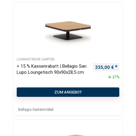
LOUNGETISCHE GARTEN
+ 15 % Kassenrabatt | Bellagio San
Ursprünglicher Pre
Aktueller
335,00
€
Lupo Loungetisch 90x90x28,5 cm
27%
ZUM ANGEBOT
Bellagio Gartenmöbel