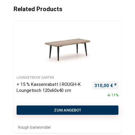
Related Products
LOUNGETISCHE GARTEN
+ 15 % Kassenrabatt | ROUGH-K
Ursprünglicher Pre
Aktueller
310,00
€
Loungetisch 120x60x40 cm
11%
ZUM ANGEBOT
Rough Gartenmöbel