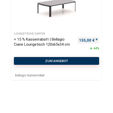
LOUNGETISCHE GARTEN
+ 15 % Kassenrabatt | Bellagio
Ursprünglicher Pre
Aktueller
155,00
€
Ciane Loungetisch 120x65x34 cm
44%
ZUM ANGEBOT
Bellagio Gartenmöbel