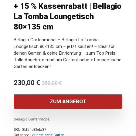
+ 15 % Kassenrabatt | Bellagio
La Tomba Loungetisch
80×135 cm
Bellagio Gartenmöbel – Bellagio La Tomba
Loungetisch 80×135 cm – jetzt kaufen! – Ideal für
deinen Garten & deine Einrichtung – zum Top Preis!
Tolle Angebote rund um Gartentische > Loungetische
Garten entdecken!
Ursprünglicher
Aktueller
230,00
€
350,00
€
Preis
Preis
war:
ist:
ZUM ANGEBOT
350,00 €
230,00 €.
Bellagio Gartenmöbel
SKU:
8bf54d86da37
Category:
Loungetische Garten