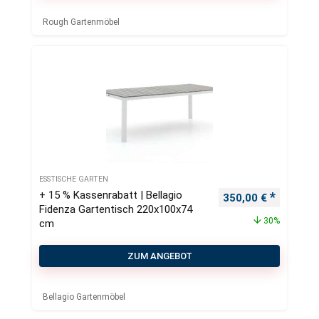
Rough Gartenmöbel
ESSTISCHE GARTEN
+ 15 % Kassenrabatt | Bellagio
Ursprünglicher Pre
Aktueller
350,00
€
Fidenza Gartentisch 220x100x74
30%
cm
ZUM ANGEBOT
Bellagio Gartenmöbel