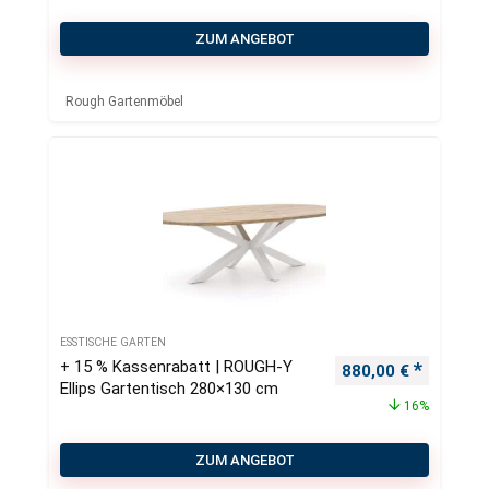
ZUM ANGEBOT
Rough Gartenmöbel
ESSTISCHE GARTEN
+ 15 % Kassenrabatt | ROUGH-Y
Ursprünglicher Pre
Aktueller
880,00
€
Ellips Gartentisch 280×130 cm
16%
ZUM ANGEBOT