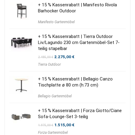
+ 15 % Kassenrabatt | Manifesto Rivola
Barhocker Outdoor
Manifesto Gartenmöbel
+ 15 % Kassenrabatt | Tierra Outdoor
Liv/Lagundo 230 cm Gartenmöbel-Set 7-
teilig stapelbar
Ursprünglicher
Aktueller
2.275,00
€
2.485,00
€
Preis
Preis
Tierra Outdoor
war:
ist:
2.485,00 €
2.275,00 €.
+ 15 % Kassenrabatt | Bellagio Canzo
Tischplatte ø 80 cm (h:73 cm)
Bellagio Gartenmöbel
+ 15 % Kassenrabatt | Forza Giotto/Ciane
Sofa-Lounge-Set 3-teilig
Ursprünglicher
Aktueller
1.515,00
€
1.975,00
€
Preis
Preis
Forza Gartenmöbel
war:
ist: