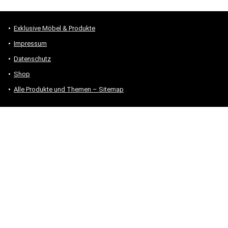
Exklusive Möbel & Produkte
Impressum
Datenschutz
Shop
Alle Produkte und Themen – Sitemap
* #Anzeige – „Als Amazon-Partner verdiene ich an qualifizierten
Verkäufen.“
Hinweis zu Preisen und Verfügbarkeiten
Sofern Produktpreise und Verfügbarkeiten angezeigt werden,
entsprechen diese dem angegebenen Stand (Datum/Uhrzeit) und
können sich auf der verlinkten Seite jederzeit ändern. Für den Kauf
eines Produkts gelten die Angaben zu Preis und Verfügbarkeit, die
zum Kaufzeitpunkt [auf der/den maßgeblichen Amazon-Website(s)]