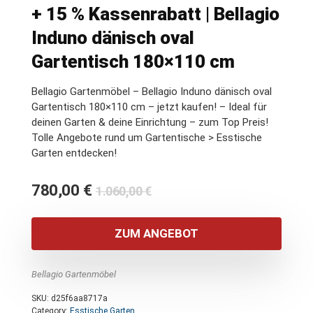
+ 15 % Kassenrabatt | Bellagio
Induno dänisch oval
Gartentisch 180×110 cm
Bellagio Gartenmöbel – Bellagio Induno dänisch oval
Gartentisch 180×110 cm – jetzt kaufen! – Ideal für
deinen Garten & deine Einrichtung – zum Top Preis!
Tolle Angebote rund um Gartentische > Esstische
Garten entdecken!
Ursprünglicher
Aktueller
780,00
€
1.060,00
€
Preis
Preis
war:
ist:
ZUM ANGEBOT
1.060,00 €
780,00 €.
Bellagio Gartenmöbel
SKU:
d25f6aa8717a
Category:
Esstische Garten