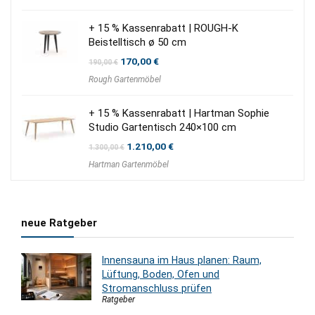
1.975,00 €
1.515,00 €.
+ 15 % Kassenrabatt | ROUGH-K
Beistelltisch ø 50 cm
Ursprünglicher
Aktueller
170,00
€
190,00
€
Preis
Preis
Rough Gartenmöbel
war:
ist:
190,00 €
170,00 €.
+ 15 % Kassenrabatt | Hartman Sophie
Studio Gartentisch 240×100 cm
Ursprünglicher
Aktueller
1.210,00
€
1.300,00
€
Preis
Preis
Hartman Gartenmöbel
war:
ist:
1.300,00 €
1.210,00 €.
neue Ratgeber
Innensauna im Haus planen: Raum,
Lüftung, Boden, Ofen und
Stromanschluss prüfen
Ratgeber